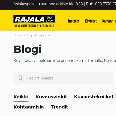
Skip
Asiakaspalvelu avoinna arkisin klo 8-18 | Puh. 020 7530 2
to
Content
Tuotteet
Käytetyt
Kampanja
Etusivu
Blogi
kuvajournalismi
Blogi
Kuvat avaavat silmämme ennennäkemättömälle. Ne muuttav
Hae
HAE
Kaikki
Kuvausvinkit
Kuvaustekniikat
Kohtaamisia
Trendit