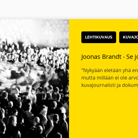
LEHTIKUVAUS
KUVAJ
Joonas Brandt - Se j
"Nykyään eletään yhä en
mutta millään ei ole arv
kuvajournalisti ja dokume