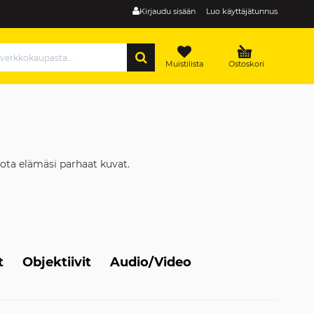
Kirjaudu sisään
Luo käyttäjätunnus
HAE
Muistilista
Ostoskori
ota elämäsi parhaat kuvat.
t
Objektiivit
Audio/Video