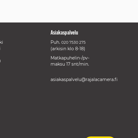
Asiakaspalvelu
ki
Puh.
020 7530 275
i
(arkisin klo 8-18)
Matkapuhelin-/pv-
u
maksu 17 snt/min.
asiakaspalvelu@rajalacamera.fi