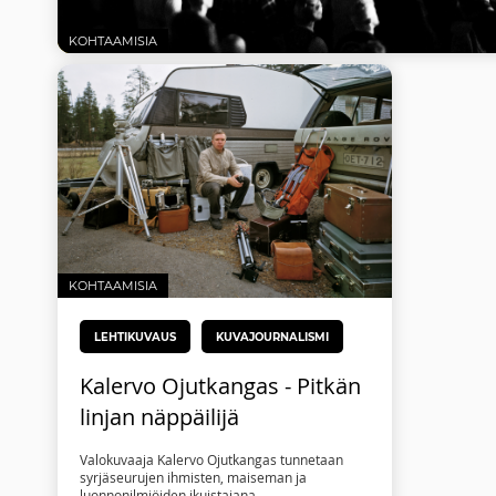
KOHTAAMISIA
KOHTAAMISIA
LEHTIKUVAUS
KUVAJOURNALISMI
Kalervo Ojutkangas - Pitkän
linjan näppäilijä
Valokuvaaja Kalervo Ojutkangas tunnetaan
syrjäseurujen ihmisten, maiseman ja
luonnonilmiöiden ikuistajana.