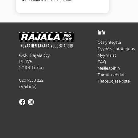
Info
Ota yhteyttä
Pyydä vaihtotarjous
Osk. Rajala Oy
Myymälät
PL 175
FAQ
20101 Turku
Meille töihin
Toimitusehdot
020 7530 222
Tietosuojaseloste
(Vaihde)