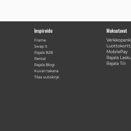
Inspiroidu
Maksutavat
Verkkopank
Frame
Luottokortt
Swap It
MobilePay
Rajala B2B
Rajala Lask
Rental
Rajala Tili
Rajala Blogi
Kuvan takana
Tilaa uutiskirje