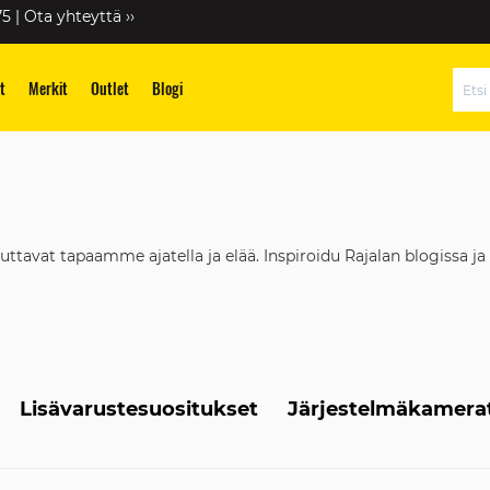
75 |
Ota yhteyttä ››
t
Merkit
Outlet
Blogi
Hae
at tapaamme ajatella ja elää. Inspiroidu Rajalan blogissa ja 
Lisävarustesuositukset
Järjestelmäkamera