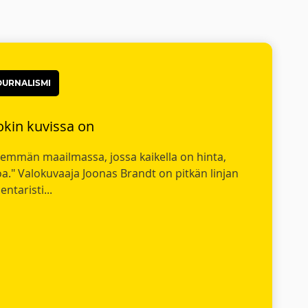
OURNALISMI
okin kuvissa on
emmän maailmassa, jossa kaikella on hinta,
oa." Valokuvaaja Joonas Brandt on pitkän linjan
ntaristi...