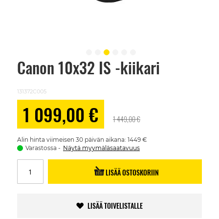
Canon 10x32 IS -kiikari
Skip
to
the
beginning
131372C005
of
the
Alennushinta
1 099,00 €
images
1 449,00 €
gallery
Alin hinta viimeisen 30 päivän aikana: 1449 €
Varastossa
Näytä myymäläsaatavuus
LISÄÄ OSTOSKORIIN
LISÄÄ TOIVELISTALLE