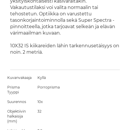
yksityiskohtaisesti käsivaraltakin.
Vakautustilaksi voi valita normaalin tai
tehostetun. Optiikka on varustettu
tasonkorjaintoiminnolla sekä Super Spectra -
pinnoitteella, jotka tarjoavat selkeän ja elävän
värimaailman kuvaan.
10X32 IS kiikareiden lähin tarkennusetäisyys on
noin. 2 metriä.
Kuvanvakaaja
Kyllä
Prisma
Porroprisma
Tyyppi
Suurennos
10x
Objektiivin
32
halkaisija
(mm)