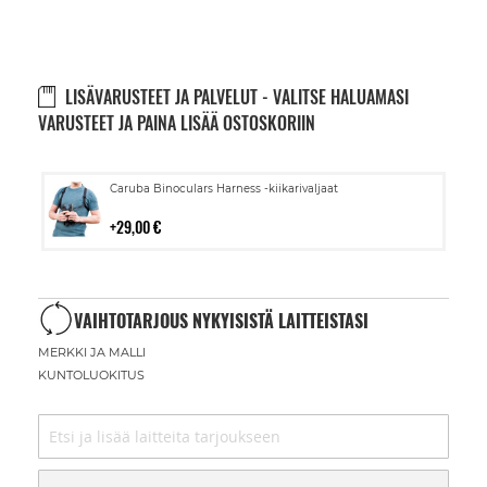
LISÄVARUSTEET JA PALVELUT - VALITSE HALUAMASI
VARUSTEET JA PAINA LISÄÄ OSTOSKORIIN
Lisää
Caruba Binoculars Harness -kiikarivaljaat
ostoskoriin
29,00 €
VAIHTOTARJOUS NYKYISISTÄ LAITTEISTASI
MERKKI JA MALLI
KUNTOLUOKITUS