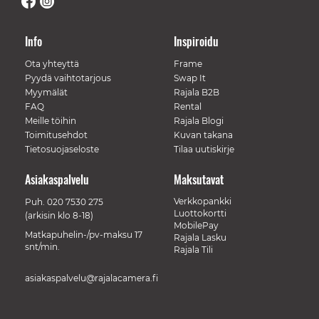
Info
Inspiroidu
Ota yhteyttä
Frame
Pyydä vaihtotarjous
Swap It
Myymälät
Rajala B2B
FAQ
Rental
Meille töihin
Rajala Blogi
Toimitusehdot
Kuvan takana
Tietosuojaseloste
Tilaa uutiskirje
Asiakaspalvelu
Maksutavat
Verkkopankki
Puh.
020 7530 275
Luottokortti
(arkisin klo 8-18)
MobilePay
Matkapuhelin-/pv-maksu 17
Rajala Lasku
snt/min.
Rajala Tili
asiakaspalvelu@rajalacamera.fi