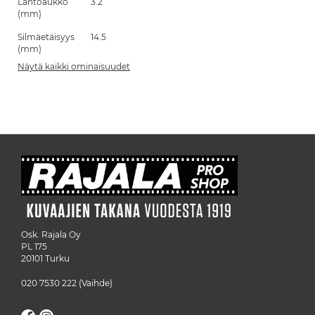
Lähtöaukko
3.2
(mm)
Silmäetäisyys
14.5
(mm)
Näytä kaikki ominaisuudet
Osk. Rajala Oy
PL 175
20101 Turku
020 7530 222
(Vaihde)