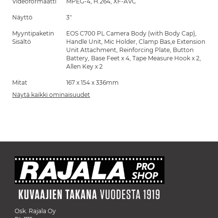
Videoformaatti
MPEG-4, H.264, XF-AVC
Näyttö
3"
Myyntipaketin
EOS C700 PL Camera Body (with Body Cap),
Sisältö
Handle Unit, Mic Holder, Clamp Bas,e Extension
Unit Attachment, Reinforcing Plate, Button
Battery, Base Feet x 4, Tape Measure Hook x 2,
Allen Key x 2
Mitat
167 x 154 x 336mm
Näytä kaikki ominaisuudet
Osk. Rajala Oy