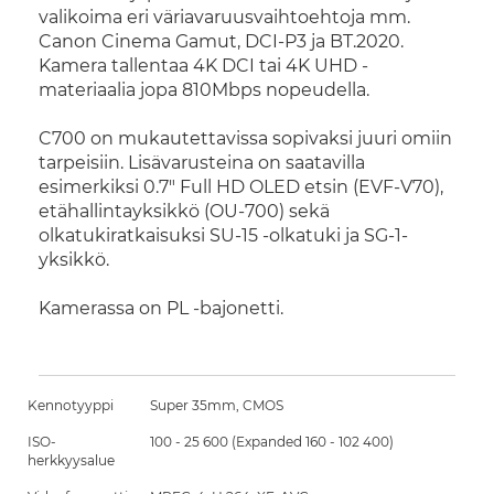
valikoima eri väriavaruusvaihtoehtoja mm.
Canon Cinema Gamut, DCI-P3 ja BT.2020.
Kamera tallentaa 4K DCI tai 4K UHD -
materiaalia jopa 810Mbps nopeudella.
C700 on mukautettavissa sopivaksi juuri omiin
tarpeisiin. Lisävarusteina on saatavilla
esimerkiksi 0.7" Full HD OLED etsin (EVF-V70),
etähallintayksikkö (OU-700) sekä
olkatukiratkaisuksi SU-15 -olkatuki ja SG-1-
yksikkö.
Kamerassa on PL -bajonetti.
Kennotyyppi
Super 35mm, CMOS
ISO-
100 - 25 600 (Expanded 160 - 102 400)
herkkyysalue