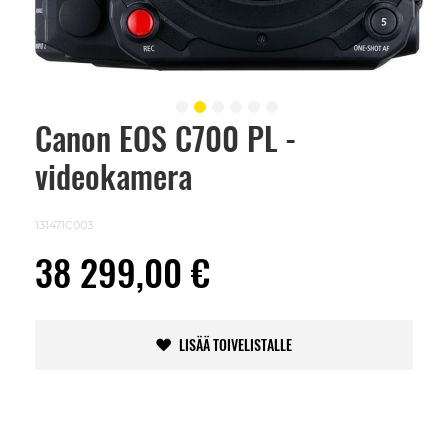
Canon EOS C700 PL -
Skip
to
videokamera
the
beginning
of
the
131471C003
images
gallery
38 299,00 €
LISÄÄ TOIVELISTALLE