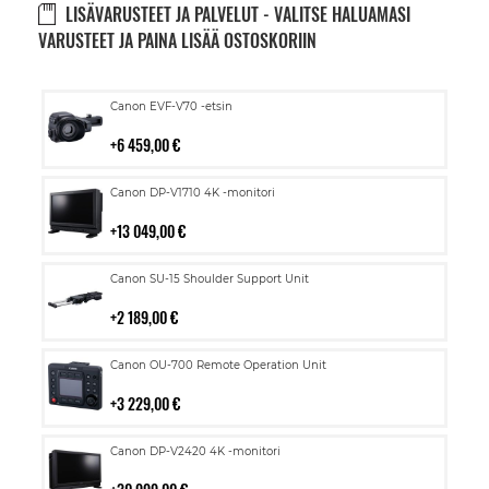
LISÄVARUSTEET JA PALVELUT - VALITSE HALUAMASI
VARUSTEET JA PAINA LISÄÄ OSTOSKORIIN
Lisää
Canon EVF-V70 -etsin
ostoskoriin
6 459,00 €
Lisää
Canon DP-V1710 4K -monitori
ostoskoriin
13 049,00 €
Lisää
Canon SU-15 Shoulder Support Unit
ostoskoriin
2 189,00 €
Lisää
Canon OU-700 Remote Operation Unit
ostoskoriin
3 229,00 €
Lisää
Canon DP-V2420 4K -monitori
ostoskoriin