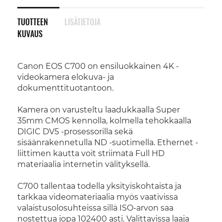
TUOTTEEN
LISÄTIETOJA
KUVAUS
Canon EOS C700 on ensiluokkainen 4K -
videokamera elokuva- ja
dokumenttituotantoon.
Kamera on varusteltu laadukkaalla Super
35mm CMOS kennolla, kolmella tehokkaalla
DIGIC DV5 -prosessorilla sekä
sisäänrakennetulla ND -suotimella. Ethernet -
liittimen kautta voit striimata Full HD
materiaalia internetin välityksellä.
C700 tallentaa todella yksityiskohtaista ja
tarkkaa videomateriaalia myös vaativissa
valaistusolosuhteissa sillä ISO-arvon saa
nostettua jopa 102400 asti. Valittavissa laaja