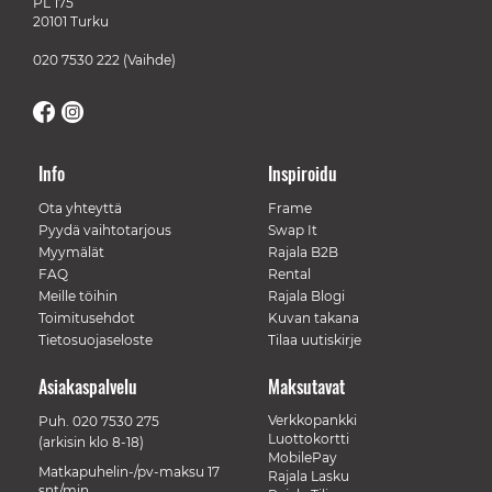
PL 175
20101 Turku
020 7530 222
(Vaihde)
Info
Inspiroidu
Ota yhteyttä
Frame
Pyydä vaihtotarjous
Swap It
Myymälät
Rajala B2B
FAQ
Rental
Meille töihin
Rajala Blogi
Toimitusehdot
Kuvan takana
Tietosuojaseloste
Tilaa uutiskirje
Asiakaspalvelu
Maksutavat
Verkkopankki
Puh.
020 7530 275
Luottokortti
(arkisin klo 8-18)
MobilePay
Matkapuhelin-/pv-maksu 17
Rajala Lasku
snt/min.