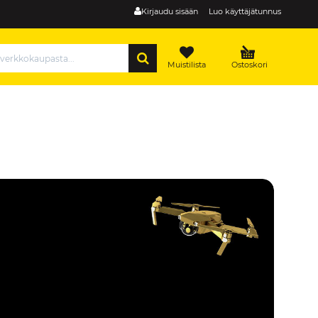
Kirjaudu sisään
Luo käyttäjätunnus
HAE
Muistilista
Ostoskori