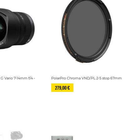
G Vario 7-14mm f/4 -
PolarPro Chroma VND/PL 2-5 stop 67mm
279,00 €