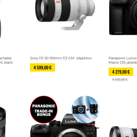
achable
Sony FE 50-150mm f/2 GM -objektiivi
Panasonic Lumix 
t, black
Macro OIS järje
4 599,00 €
4 279,00 €
4 699,00 €