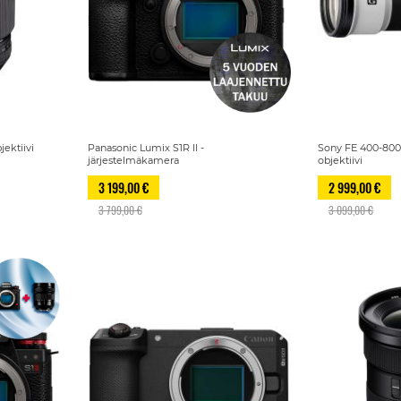
ektiivi
Panasonic Lumix S1R II -
Sony FE 400-800
järjestelmäkamera
objektiivi
3 199,00 €
2 999,00 €
3 799,00 €
3 099,00 €