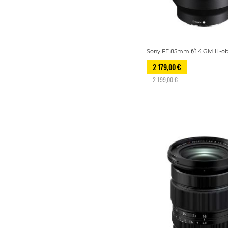
Sony FE 85mm f/1.4 GM II -obj
2 179,00 €
2 199,00 €