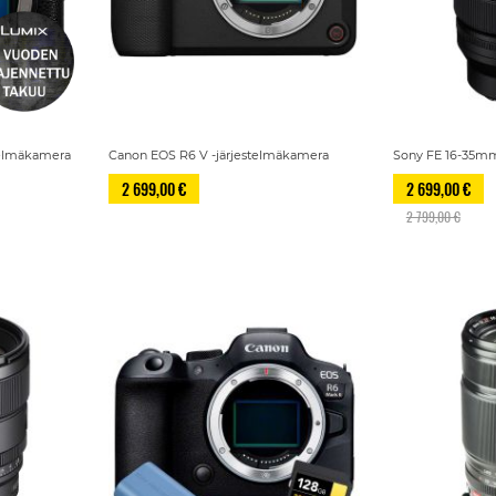
stelmäkamera
Canon EOS R6 V -järjestelmäkamera
Sony FE 16-35mm f
2 699,00 €
2 699,00 €
2 799,00 €