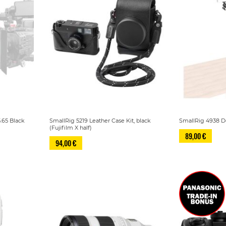
.65 Black
SmallRig 5219 Leather Case Kit, black
SmallRig 4938 D
(Fujifilm X half)
89,00 €
94,00 €