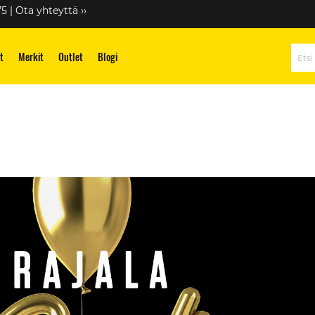
75 |
Ota yhteyttä ››
t
Merkit
Outlet
Blogi
Hae