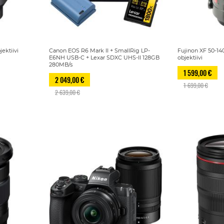
ektiivi
Canon EOS R6 Mark II + SmallRig LP-
Fujinon XF 50-14
E6NH USB-C + Lexar SDXC UHS-II 128GB
objektiivi
280MB/s
1 599,00 €
2 049,00 €
1 699,00 €
2 639,00 €