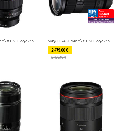
/2.8 GM II -objektiivi
Sony FE 24-70mm f/2.8 GM II -objektiivi
2 479,00 €
2 499,00 €