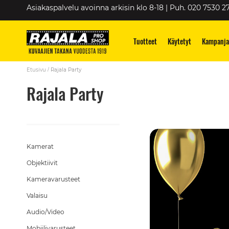
Skip
Asiakaspalvelu avoinna arkisin klo 8-18 | Puh. 020 7530 2
to
Content
Tuotteet
Käytetyt
Kampanja
Etusivu
Rajala Party
Rajala Party
Kamerat
Objektiivit
Kameravarusteet
Valaisu
Audio/Video
Mobiilivarusteet