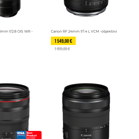
0mm f/2.8 OIS WR -
Canon RF 24mm f/1.4 L VCM -objektiivi
1 549,00 €
1 895,00 €