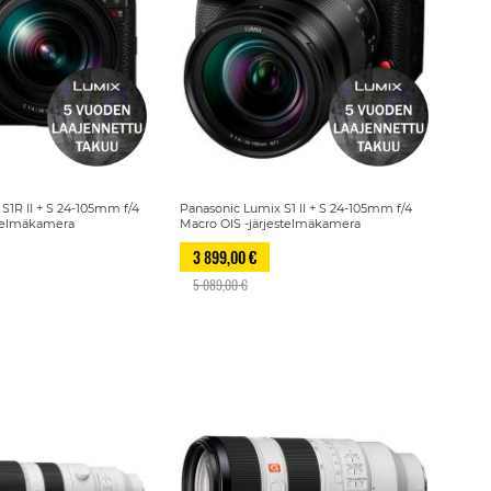
S1R II + S 24-105mm f/4
Panasonic Lumix S1 II + S 24-105mm f/4
stelmäkamera
Macro OIS -järjestelmäkamera
3 899,00 €
5 089,00 €