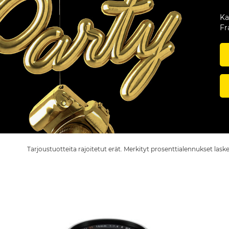
Ka
Fr
Tarjoustuotteita rajoitetut erät. Merkityt prosenttialennukset lask