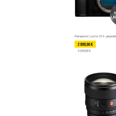
Panasonic Lumix S1 II -järje
2 899,00 €
3 590,00 €