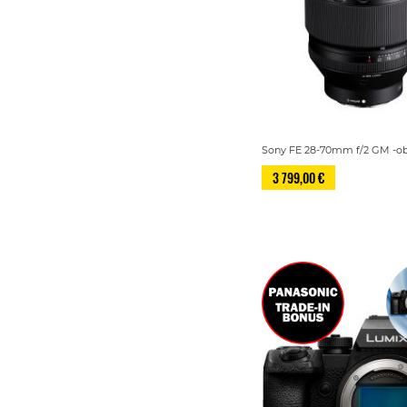
Sony FE 28-70mm f/2 GM -obj
3 799,00 €