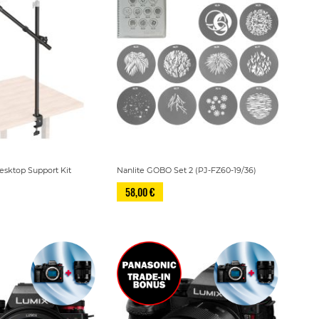
esktop Support Kit
Nanlite GOBO Set 2 (PJ-FZ60-19/36)
58,00 €