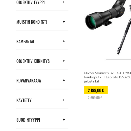
OBJEKTIIVITYYPPI
MUISTIN KOKO (GT)
KAMPANJAT
OBJEKTIIVIKIINNITYS
Nikon Monarch 82ED-A + 20-
kaukoputki + Leofoto LV-323
KUVANVAKAAJA
jalusta kit
2 199,00 €
2 699,00 €
KÄYTETTY
SUODINTYYPPI