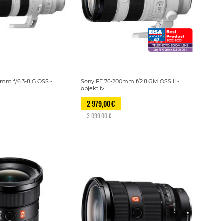
mm f/6.3-8 G OSS -
Sony FE 70-200mm f/2.8 GM OSS II -
objektiivi
2 979,00 €
3 099,00 €