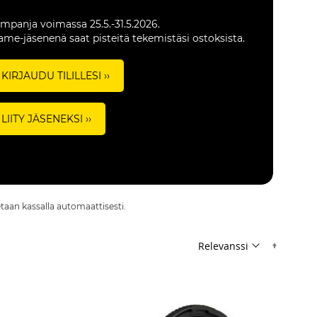
mpanja voimassa 25.5.-31.5.2026.
ame-jäsenenä saat pisteitä tekemistäsi ostoksista.
KIRJAUDU TILILLESI ››
LIITY JÄSENEKSI ››
etaan kassalla automaattisesti.
Nousev