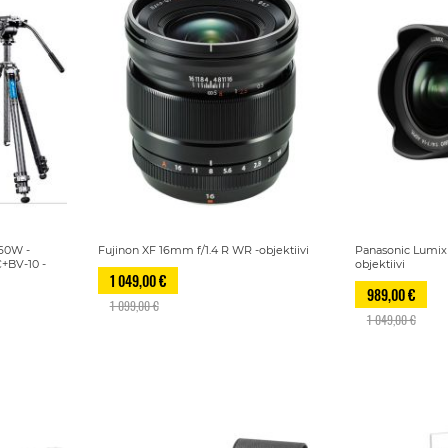
60W -
Fujinon XF 16mm f/1.4 R WR -objektiivi
Panasonic Lumix 
C+BV-10 -
objektiivi
1 049,00 €
989,00 €
1 099,00 €
1 049,00 €