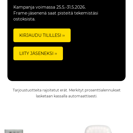
Kampanja voimassa 25.5.-31.5.2026.
Frame-jäsenenä saat pisteitä tekemistäsi
ostoksista.
KIRJAUDU TILILLESI ››
LIITY JÄSENEKSI ››
Tarjoustuotteita rajoitetut erät. Merkityt prosenttialennukset
lasketaan kassalla automaattisesti.