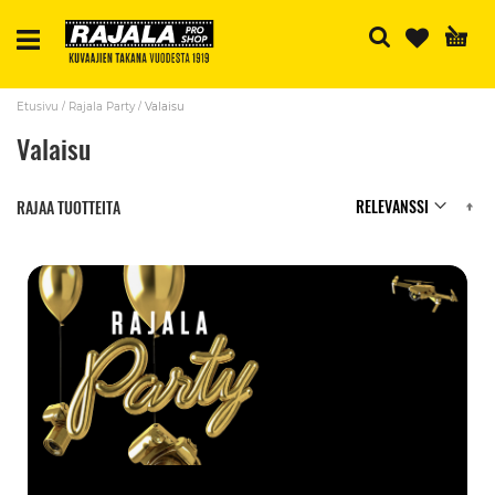
H
Etusivu
Rajala Party
Valaisu
Valaisu
N
RAJAA TUOTTEITA