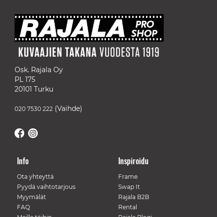
Osk. Rajala Oy
PL 175
20101 Turku
(Vaihde)
020 7530 222
Info
Inspiroidu
Ota yhteyttä
Frame
Pyydä vaihtotarjous
Swap It
Myymälät
Rajala B2B
FAQ
Rental