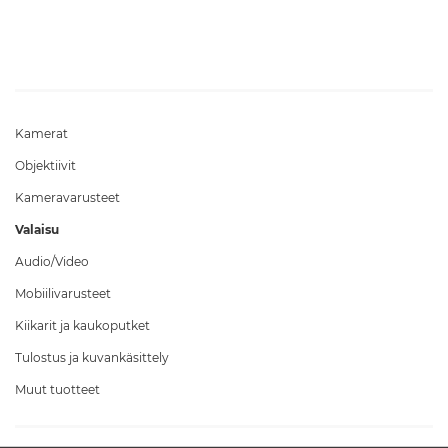
Kamerat
Objektiivit
Kameravarusteet
Valaisu
Audio/Video
Mobiilivarusteet
Kiikarit ja kaukoputket
Tulostus ja kuvankäsittely
Muut tuotteet