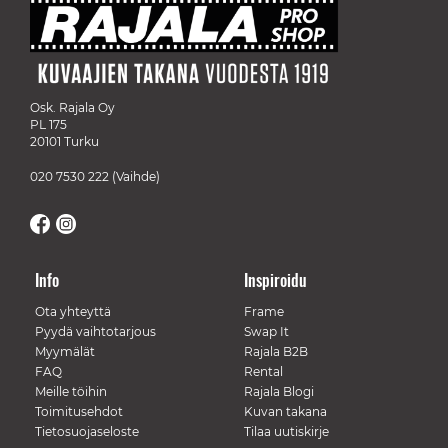
Osk. Rajala Oy
PL 175
20101 Turku
020 7530 222
(Vaihde)
Info
Inspiroidu
Ota yhteyttä
Frame
Pyydä vaihtotarjous
Swap It
Myymälät
Rajala B2B
FAQ
Rental
Meille töihin
Rajala Blogi
Toimitusehdot
Kuvan takana
Tietosuojaseloste
Tilaa uutiskirje