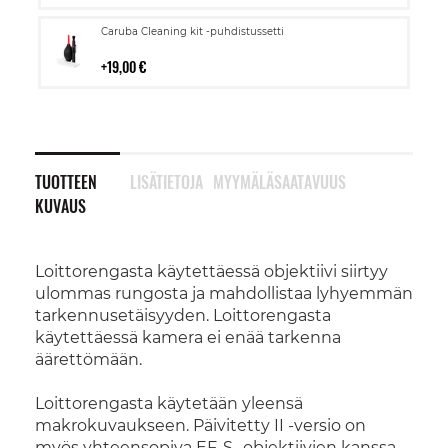
Lisää
Caruba Cleaning kit -puhdistussetti
ostoskoriin
19,00 €
TUOTTEEN
LISÄTIETOJA
MYYMÄLÄSAATAVUUS
KUVAUS
Loittorengasta käytettäessä objektiivi siirtyy
ulommas rungosta ja mahdollistaa lyhyemmän
tarkennusetäisyyden. Loittorengasta
käytettäessä kamera ei enää tarkenna
äärettömään.
Loittorengasta käytetään yleensä
makrokuvaukseen. Päivitetty II -versio on
myös yhteensopiva EF-S -objektiivien kanssa.