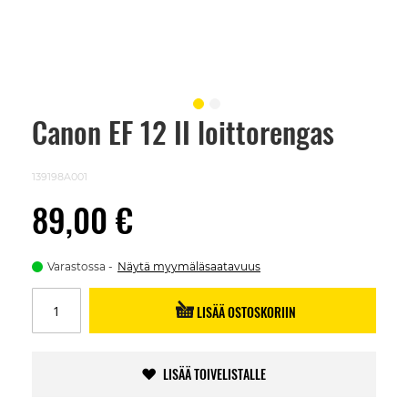
Canon EF 12 II loittorengas
Skip
to
the
beginning
139198A001
of
the
89,00 €
images
gallery
Varastossa
Näytä myymäläsaatavuus
LISÄÄ OSTOSKORIIN
LISÄÄ TOIVELISTALLE