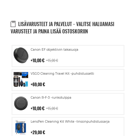
LISÄVARUSTEET JA PALVELUT - VALITSE HALUAMASI
VARUSTEET JA PAINA LISÄÄ OSTOSKORIIN
Lisää
Canon EF objektiivin takasuoja
ostoskoriin
10,00 €
15,00 €
Lisää
VSGO Cleaning Travel Kit -puhdistussetti
ostoskoriin
69,00 €
Lisää
Canon R-F-3 -runkotulppa
ostoskoriin
10,00 €
15,00 €
Lisää
LensPen Cleaning Kit White -linssinpuhdistussarja
ostoskoriin
29,00 €