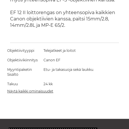
EF 12 II loittorengas on yhteensopiva kaikkien
Canon objektiivien kanssa, paitsi 15mm/2.8,
14mm/2.8L ja MP-E 65/2.
Objektiivityyppi
Telejatkeet ja loitot
Objektiivikiinnitys
Canon EF
Myyntipaketin
Etu- ja takasuoja sekä laukku.
Sisältö
Takuu
24 kk
Näytä kaikki ominaisuudet