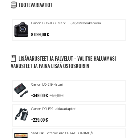
TUOTEVARIAATIOT
Canon EOS-1D X Mark III -järjestelmäkamera
8 099,00 €
LISÄVARUSTEET JA PALVELUT - VALITSE HALUAMASI
VARUSTEET JA PAINA LISÄÄ OSTOSKORIIN
Lisää
Canon LC-E19 -laturi
ostoskoriin
349,00 €
479,00 €
Lisää
Canon DR-E19 -akkuadapteri
ostoskoriin
229,00 €
Lisää
SanDisk Extreme Pro CF 64GB 160MB/s
ostoskoriin