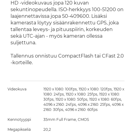
HD -videokuvaus jopa 120 kuvan
sekuntinopeudella. ISO-herkkyys 100-51200 on
laajennettavissa jopa 50-409600. Lisäksi
kamerasta löytyy sisäänrakennettu GPS, joka
tallentaa leveys- ja pituuspiirin, korkeuden
sekä UTC-ajan - myös kameran ollessa
suljettuna.
Tallennus onnistuu CompactFlash tai CFast 2.0
-korteille.
Videokuva
1920 x 1080: 100fps, 1920 x 1080: 120fps, 1920 x
1080: 24fps, 1920 x 1080: 25fps, 1920 x 1080:
30fps, 1920 x 1080: 50fps, 1920 x 1080: 60fps,
4096 x 2160: 24fps, 4096 x 2160: 25fps, 4096 x
2160: 30fps, 4096 x 2160: 60fps
Kennotyyppi
35mm Full Frame, CMOS
Megapikseliä
20,2