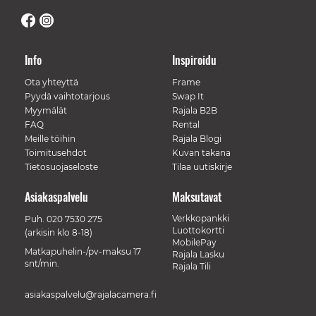
Info
Inspiroidu
Ota yhteyttä
Frame
Pyydä vaihtotarjous
Swap It
Myymälät
Rajala B2B
FAQ
Rental
Meille töihin
Rajala Blogi
Toimitusehdot
Kuvan takana
Tietosuojaseloste
Tilaa uutiskirje
Asiakaspalvelu
Maksutavat
Verkkopankki
Puh.
020 7530 275
Luottokortti
(arkisin klo 8-18)
MobilePay
Matkapuhelin-/pv-maksu 17
Rajala Lasku
snt/min.
Rajala Tili
asiakaspalvelu@rajalacamera.fi