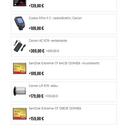
139,00 €
Lisää
Godox XPro II C -radiolähetin, Canon
ostoskoriin
109,00 €
Lisää
Canon AC-E19 -verkkolaite
ostoskoriin
369,00 €
449,00 €
Lisää
SanDisk Extreme CF 64GB 120MB/s -muistikortti
ostoskoriin
109,00 €
Lisää
Canon LP-E19 -akku
ostoskoriin
179,00 €
199,00 €
Lisää
SanDisk Extreme CF 128GB 120MB/s
ostoskoriin
159,00 €