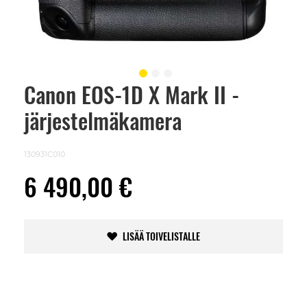
Canon EOS-1D X Mark II -
Skip
to
järjestelmäkamera
the
beginning
of
the
130931C010
images
gallery
6 490,00 €
LISÄÄ TOIVELISTALLE