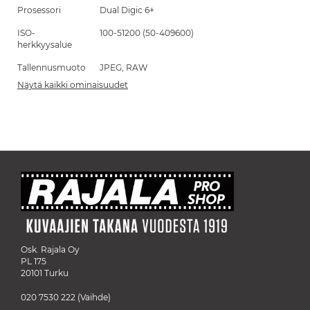
Prosessori
Dual Digic 6+
ISO-
100-51200 (50-409600)
herkkyysalue
Tallennusmuoto
JPEG, RAW
Näytä kaikki ominaisuudet
Osk. Rajala Oy
PL 175
20101 Turku
020 7530 222
(Vaihde)