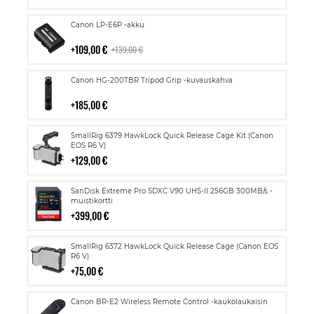
Lisää
Canon LP-E6P -akku
ostoskoriin
109,00 €
139,00 €
Lisää
Canon HG-200TBR Tripod Grip -kuvauskahva
ostoskoriin
185,00 €
Lisää
SmallRig 6379 HawkLock Quick Release Cage Kit (Canon
ostoskoriin
EOS R6 V)
129,00 €
Lisää
SanDisk Extreme Pro SDXC V90 UHS-II 256GB 300MB/s -
ostoskoriin
muistikortti
399,00 €
Lisää
SmallRig 6372 HawkLock Quick Release Cage (Canon EOS
ostoskoriin
R6 V)
75,00 €
Lisää
Canon BR-E2 Wireless Remote Control -kaukolaukaisin
ostoskoriin