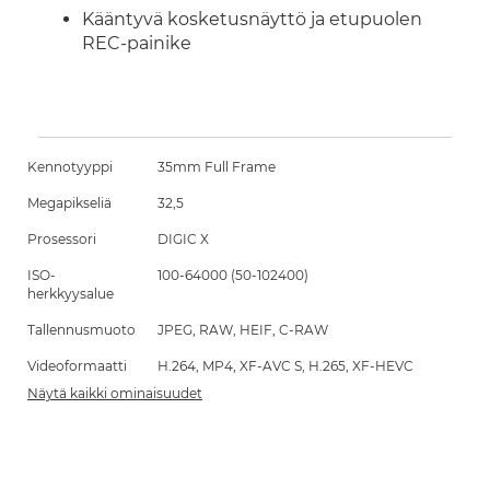
Kääntyvä kosketusnäyttö ja etupuolen
REC-painike
Kennotyyppi
35mm Full Frame
Megapikseliä
32,5
Prosessori
DIGIC X
ISO-
100-64000 (50-102400)
herkkyysalue
Tallennusmuoto
JPEG, RAW, HEIF, C-RAW
Videoformaatti
H.264, MP4, XF-AVC S, H.265, XF-HEVC
Näytä kaikki ominaisuudet