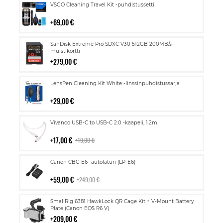
Lisää
VSGO Cleaning Travel Kit -puhdistussetti
ostoskoriin
69,00 €
Lisää
SanDisk Extreme Pro SDXC V30 512GB 200MB/s -
ostoskoriin
muistikortti
279,00 €
Lisää
LensPen Cleaning Kit White -linssinpuhdistussarja
ostoskoriin
29,00 €
Lisää
Vivanco USB-C to USB-C 2.0 -kaapeli, 1.2m
ostoskoriin
17,00 €
19,00 €
Lisää
Canon CBC-E6 -autolaturi (LP-E6)
ostoskoriin
59,00 €
249,00 €
Lisää
SmallRig 6381 HawkLock QR Cage Kit + V-Mount Battery
ostoskoriin
Plate (Canon EOS R6 V)
209,00 €