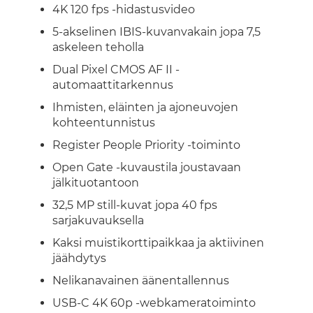
4K 120 fps -hidastusvideo
5-akselinen IBIS-kuvanvakain jopa 7,5
askeleen teholla
Dual Pixel CMOS AF II -
automaattitarkennus
Ihmisten, eläinten ja ajoneuvojen
kohteentunnistus
Register People Priority -toiminto
Open Gate -kuvaustila joustavaan
jälkituotantoon
32,5 MP still-kuvat jopa 40 fps
sarjakuvauksella
Kaksi muistikorttipaikkaa ja aktiivinen
jäähdytys
Nelikanavainen äänentallennus
USB-C 4K 60p -webkameratoiminto