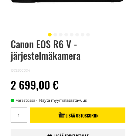
Canon EOS R6 V -
Skip
to
järjestelmäkamera
the
beginning
of
the
137250C004
images
gallery
2 699,00 €
Varastossa
Näytä myymäläsaatavuus
LISÄÄ OSTOSKORIIN