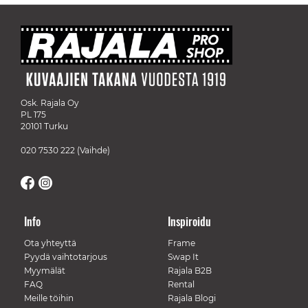
Osk. Rajala Oy
PL 175
20101 Turku
020 7530 222
(Vaihde)
Info
Inspiroidu
Ota yhteyttä
Frame
Pyydä vaihtotarjous
Swap It
Myymälät
Rajala B2B
FAQ
Rental
Meille töihin
Rajala Blogi