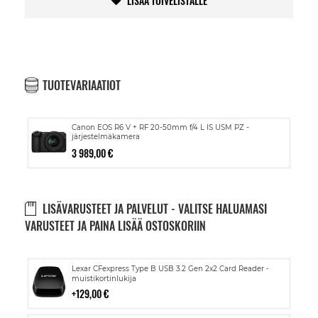
LISÄÄ TOIVELISTALLE
TUOTEVARIAATIOT
Canon EOS R6 V + RF 20-50mm f/4 L IS USM PZ -
järjestelmäkamera
3 989,00 €
LISÄVARUSTEET JA PALVELUT - VALITSE HALUAMASI
VARUSTEET JA PAINA LISÄÄ OSTOSKORIIN
Lisää
Lexar CFexpress Type B USB 3.2 Gen 2x2 Card Reader -
ostoskoriin
muistikortinlukija
129,00 €