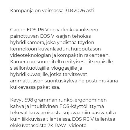
Kampanja on voimassa 31.8.2026 asti.
Canon EOS R6 V on videokuvaukseen
painottuvan EOS V -sarjan tehokas
hybridikamera, joka yhdistää täyden
kennokoon kuvanlaadun, huipputason
videoteknologian ja kompaktin rakenteen.
Kamera on suunniteltu erityisesti itsenäisille
sisällöntuottajille, vloggaajille ja
hybridikuvaajille, jotka tarvitsevat
ammattitason suorituskykyä helposti mukana
kulkevassa paketissa.
Kevyt 598 gramman runko, ergonominen
kahva ja intuitiivinen EOS-käyttöliittymä
tekevät kuvaamisesta sujuvaa niin käsivaralta
kuin liikkuvissa tilanteissa. EOS R6 V tallentaa
elokuvatasoista 7K RAW -videota,