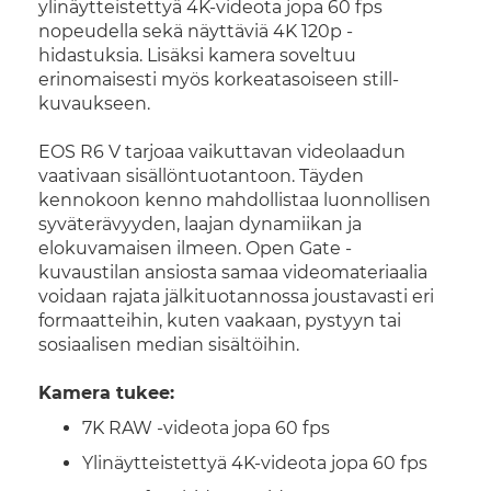
ylinäytteistettyä 4K-videota jopa 60 fps
nopeudella sekä näyttäviä 4K 120p -
hidastuksia. Lisäksi kamera soveltuu
erinomaisesti myös korkeatasoiseen still-
kuvaukseen.
EOS R6 V tarjoaa vaikuttavan videolaadun
vaativaan sisällöntuotantoon. Täyden
kennokoon kenno mahdollistaa luonnollisen
syväterävyyden, laajan dynamiikan ja
elokuvamaisen ilmeen. Open Gate -
kuvaustilan ansiosta samaa videomateriaalia
voidaan rajata jälkituotannossa joustavasti eri
formaatteihin, kuten vaakaan, pystyyn tai
sosiaalisen median sisältöihin.
Kamera tukee:
7K RAW -videota jopa 60 fps
Ylinäytteistettyä 4K-videota jopa 60 fps