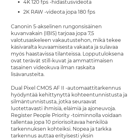
4K 120 fps -hidastusvideota
2K RAW -videota jopa 180 fps
Canonin 5-akselinen rungonsisäinen
kuvanvakain (IBIS) tarjoaa jopa 7,5
valotusaskeleen vakautustehon, mikä tekee
käsivaralta kuvaamisesta vakaata ja sulavaa
myös haastavissa tilanteissa. Lopputuloksena
ovat terävät still-kuvat ja ammattimaisen
tasainen videokuva ilman raskaita
lisävarusteita.
Dual Pixel CMOS AF II -automaattitarkennus
hyödyntää kehittynyttä kohteentunnistusta ja
silmäntunnistusta, jotka seuraavat
luotettavasti ihmisiä, eläimiä ja ajoneuvoja.
Register People Priority -toiminnolla voidaan
tallentaa jopa 10 priorisoitavaa henkilöä
tarkennuksen kohteiksi. Nopea ja tarkka
tarkennus auttaa erityisesti yksin