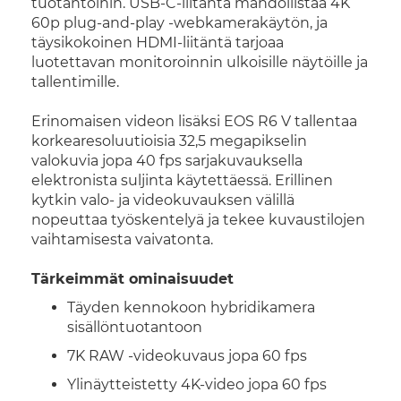
tuotantoihin. USB-C-liitäntä mahdollistaa 4K
60p plug-and-play -webkamerakäytön, ja
täysikokoinen HDMI-liitäntä tarjoaa
luotettavan monitoroinnin ulkoisille näytöille ja
tallentimille.
Erinomaisen videon lisäksi EOS R6 V tallentaa
korkearesoluutioisia 32,5 megapikselin
valokuvia jopa 40 fps sarjakuvauksella
elektronista suljinta käytettäessä. Erillinen
kytkin valo- ja videokuvauksen välillä
nopeuttaa työskentelyä ja tekee kuvaustilojen
vaihtamisesta vaivatonta.
Tärkeimmät ominaisuudet
Täyden kennokoon hybridikamera
sisällöntuotantoon
7K RAW -videokuvaus jopa 60 fps
Ylinäytteistetty 4K-video jopa 60 fps