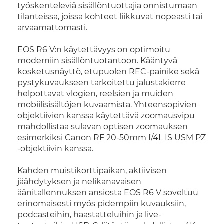
työskenteleviä sisällöntuottajia onnistumaan
tilanteissa, joissa kohteet liikkuvat nopeasti tai
arvaamattomasti.
EOS R6 V:n käytettävyys on optimoitu
moderniin sisällöntuotantoon. Kääntyvä
kosketusnäyttö, etupuolen REC-painike sekä
pystykuvaukseen tarkoitettu jalustakierre
helpottavat vlogien, reelsien ja muiden
mobiilisisältöjen kuvaamista. Yhteensopivien
objektiivien kanssa käytettävä zoomausvipu
mahdollistaa sulavan optisen zoomauksen
esimerkiksi Canon RF 20-50mm f/4L IS USM PZ
-objektiivin kanssa.
Kahden muistikorttipaikan, aktiivisen
jäähdytyksen ja nelikanavaisen
äänitallennuksen ansiosta EOS R6 V soveltuu
erinomaisesti myös pidempiin kuvauksiin,
podcasteihin, haastatteluihin ja live-