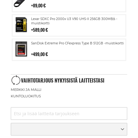
89,00 €
Lisää
Lexar SDXC Pro 2000x U3 V90 UHS-II 256GB 300MB/s -
ostoskoriin
muistikortti
589,00 €
Lisää
SanDisk Extreme Pro CFexpress Type B 512GB -muistikortti
ostoskoriin
499,00 €
VAIHTOTARJOUS NYKYISISTÄ LAITTEISTASI
MERKKI JA MALLI
KUNTOLUOKITUS