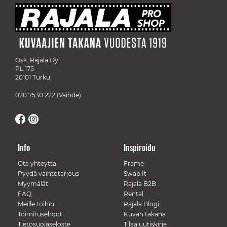
Osk. Rajala Oy
PL 175
20101 Turku
020 7530 222
(Vaihde)
Info
Inspiroidu
Ota yhteyttä
Frame
Pyydä vaihtotarjous
Swap It
Myymälät
Rajala B2B
FAQ
Rental
Meille töihin
Rajala Blogi
Toimitusehdot
Kuvan takana
Tietosuojaseloste
Tilaa uutiskirje