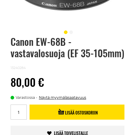
Canon EW-68B -
Skip
to
vastavalosuoja (EF 35-105mm)
the
beginning
of
the
13240284
images
gallery
80,00 €
Varastossa
Näytä myymäläsaatavuus
LISÄÄ OSTOSKORIIN
LISÄÄ TOIVELISTALLE