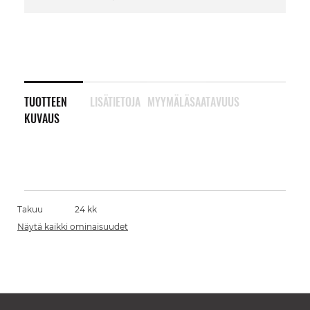
TUOTTEEN
LISÄTIETOJA
MYYMÄLÄSAATAVUUS
KUVAUS
Takuu
24 kk
Näytä kaikki ominaisuudet