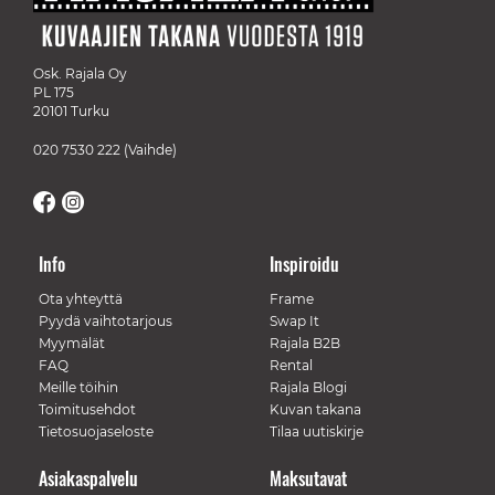
Osk. Rajala Oy
PL 175
20101 Turku
020 7530 222
(Vaihde)
Info
Inspiroidu
Ota yhteyttä
Frame
Pyydä vaihtotarjous
Swap It
Myymälät
Rajala B2B
FAQ
Rental
Meille töihin
Rajala Blogi
Toimitusehdot
Kuvan takana
Tietosuojaseloste
Tilaa uutiskirje
Asiakaspalvelu
Maksutavat