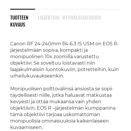
TUOTTEEN
LISÄTIETOJA
MYYMÄLÄSAATAVUUS
KUVAUS
Canon RF 24-240mm f/4-6.3 IS USM on EOS R-
järjestelmään sopiva, kompakti ja
monipuolinen 10x zoomilla varustettu
objektiivi. Se soveltuu loistavasti niin
laajakulmaisiin luontokuviin, potretteihin, kuin
urheilukuvaukseenkin.
Monipuolisen polttovälinsä ansiosta se sopii
täydellisesti niille, jotka haluavat matkustaa
kevyesti ja ottaa mukaansa vain yhden
objektiivin. EOS R –järjestelmän kumppanina
tämä objektiivi tarjoaa uskomattoman
monipuolisia ominaisuuksia kaikenlaiseen
kuvaamiseen.