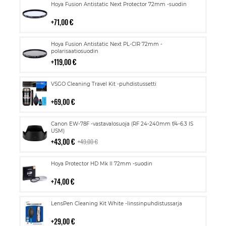
Lisää
Hoya Fusion Antistatic Next Protector 72mm -suodin
ostoskoriin
71,00 €
Lisää
Hoya Fusion Antistatic Next PL-CIR 72mm -
ostoskoriin
polarisaatiosuodin
119,00 €
Lisää
VSGO Cleaning Travel Kit -puhdistussetti
ostoskoriin
69,00 €
Lisää
Canon EW-78F -vastavalosuoja (RF 24-240mm f/4-6.3 IS
ostoskoriin
USM)
43,00 €
49,00 €
Lisää
Hoya Protector HD Mk II 72mm -suodin
ostoskoriin
74,00 €
Lisää
LensPen Cleaning Kit White -linssinpuhdistussarja
ostoskoriin
29,00 €