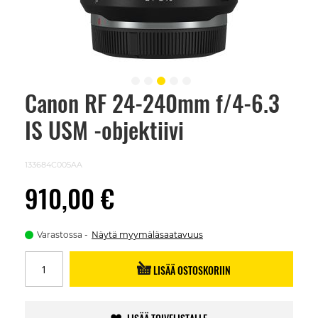
Canon RF 24-240mm f/4-6.3
Skip
to
IS USM -objektiivi
the
beginning
of
the
133684C005AA
images
gallery
910,00 €
Varastossa
Näytä myymäläsaatavuus
LISÄÄ OSTOSKORIIN