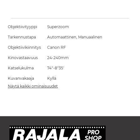
Objektiivityyppi
Superzoom
Tarkennustapa
Automaattinen, Manuaalinen
Objektiivikiinnitys
Canon RF
Kinovastaavuus
24-240mm
Katselukulma
74°-8°35'
Kuvanvakaaja
Kyllä
Näytä kaikki ominaisuudet