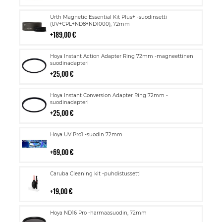
Lisää
Urth Magnetic Essential Kit Plus+ -suodinsetti
ostoskoriin
(UV+CPL+ND8+ND1000), 72mm
189,00 €
Lisää
Hoya Instant Action Adapter Ring 72mm -magneettinen
ostoskoriin
suodinadapteri
25,00 €
Lisää
Hoya Instant Conversion Adapter Ring 72mm -
ostoskoriin
suodinadapteri
25,00 €
Lisää
Hoya UV Pro1 -suodin 72mm
ostoskoriin
69,00 €
Lisää
Caruba Cleaning kit -puhdistussetti
ostoskoriin
19,00 €
Lisää
Hoya ND16 Pro -harmaasuodin, 72mm
ostoskoriin