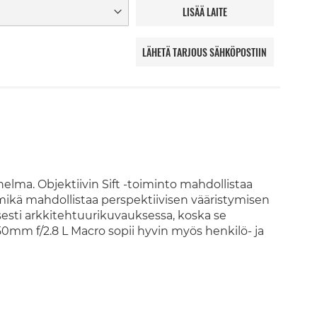
LISÄÄ LAITE
LÄHETÄ TARJOUS SÄHKÖPOSTIIN
lma. Objektiivin Sift -toiminto mahdollistaa
e, mikä mahdollistaa perspektiivisen vääristymisen
esti arkkitehtuurikuvauksessa, koska se
0mm f/2.8 L Macro sopii hyvin myös henkilö- ja