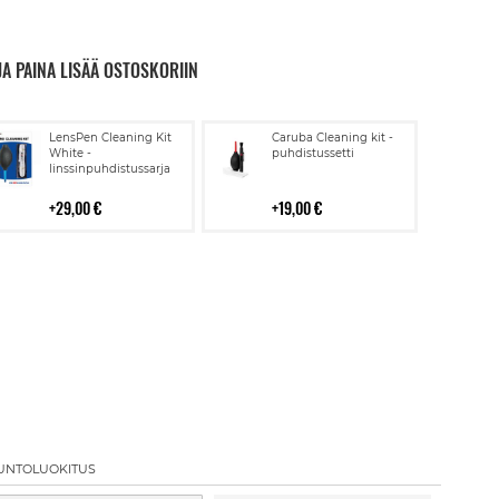
JA PAINA LISÄÄ OSTOSKORIIN
Lisää
Lisää
LensPen Cleaning Kit
Caruba Cleaning kit -
ostoskoriin
ostoskoriin
White -
puhdistussetti
linssinpuhdistussarja
29,00 €
19,00 €
UNTOLUOKITUS