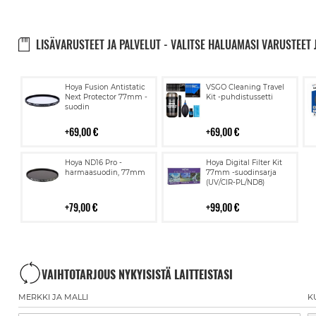
LISÄVARUSTEET JA PALVELUT - VALITSE HALUAMASI VARUSTEET 
Lisää
Lisää
Hoya Fusion Antistatic
VSGO Cleaning Travel
ostoskoriin
ostoskoriin
Next Protector 77mm -
Kit -puhdistussetti
suodin
69,00 €
69,00 €
Lisää
Lisää
Hoya ND16 Pro -
Hoya Digital Filter Kit
ostoskoriin
ostoskoriin
harmaasuodin, 77mm
77mm -suodinsarja
(UV/CIR-PL/ND8)
79,00 €
99,00 €
VAIHTOTARJOUS NYKYISISTÄ LAITTEISTASI
MERKKI JA MALLI
K