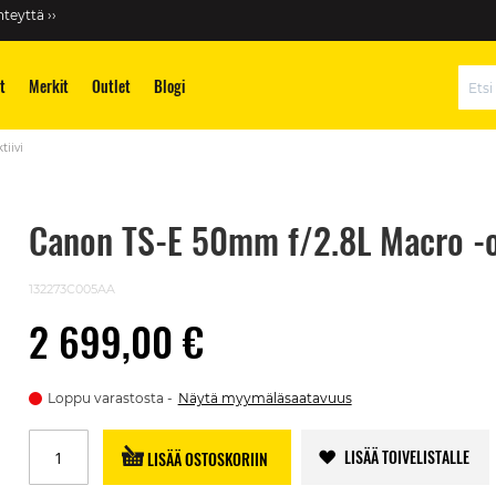
teyttä ››
t
Merkit
Outlet
Blogi
Hae
iivi
Canon TS-E 50mm f/2.8L Macro -o
132273C005AA
2 699,00 €
Loppu varastosta
Näytä myymäläsaatavuus
LISÄÄ TOIVELISTALLE
LISÄÄ OSTOSKORIIN