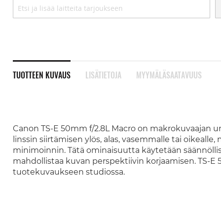
TUOTTEEN KUVAUS
LISÄTIETOJA
MYYMÄLÄSAATAVUUS
Canon TS-E 50
mm f/2.8L Macro on makrokuvaajan une
linssin siirtämisen ylös, alas, vasemmalle tai oikeall
minimoinnin. Tätä ominaisuutta käytetään säännöllis
mahdollistaa kuvan perspektiivin korjaamisen. TS-E 5
tuotekuvaukseen studiossa.