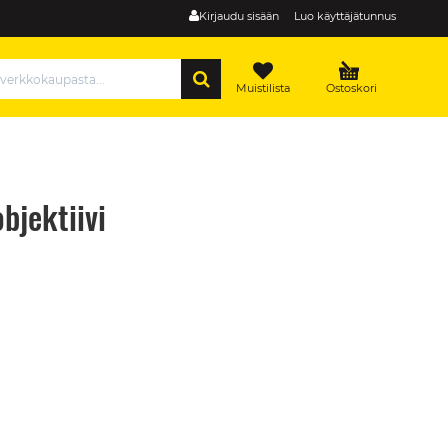
Kirjaudu sisään
Luo käyttäjätunnus
HAE
Muistilista
Ostoskori
bjektiivi