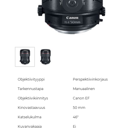
Skip
to
the
Objektiivityyppi
Perspektiivinkorjaus
beginning
Tarkennustapa
Manuaalinen
of
the
Objektiivikiinnitys
Canon EF
images
gallery
Kinovastaavuus
50 mm
Katselukulma
46°
Kuvanvakaaja
Ei