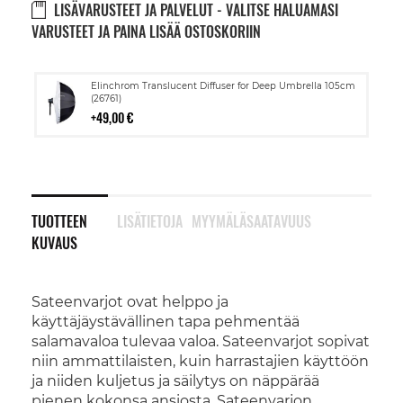
LISÄVARUSTEET JA PALVELUT - VALITSE HALUAMASI
VARUSTEET JA PAINA LISÄÄ OSTOSKORIIN
Lisää
Elinchrom Translucent Diffuser for Deep Umbrella 105cm
ostoskoriin
(26761)
49,00 €
TUOTTEEN
LISÄTIETOJA
MYYMÄLÄSAATAVUUS
KUVAUS
Sateenvarjot ovat helppo ja
käyttäjäystävällinen tapa pehmentää
salamavaloa tulevaa valoa. Sateenvarjot sopivat
niin ammattilaisten, kuin harrastajien käyttöön
ja niiden kuljetus ja säilytys on näppärää
pienen kokonsa ansiosta. Sateenvarjon