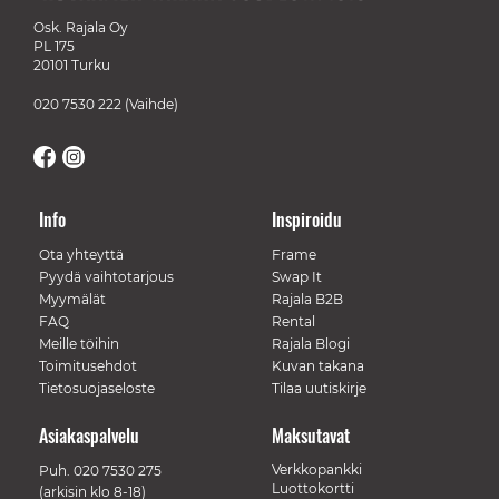
Osk. Rajala Oy
PL 175
20101 Turku
020 7530 222
(Vaihde)
Info
Inspiroidu
Ota yhteyttä
Frame
Pyydä vaihtotarjous
Swap It
Myymälät
Rajala B2B
FAQ
Rental
Meille töihin
Rajala Blogi
Toimitusehdot
Kuvan takana
Tietosuojaseloste
Tilaa uutiskirje
Asiakaspalvelu
Maksutavat
Verkkopankki
Puh.
020 7530 275
Luottokortti
(arkisin klo 8-18)