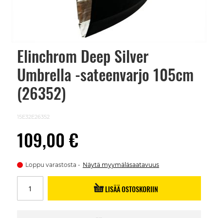
Elinchrom Deep Silver
Skip
to
Umbrella -sateenvarjo 105cm
the
beginning
of
(26352)
the
images
gallery
15E32E26352
109,00 €
Loppu varastosta
Näytä myymäläsaatavuus
LISÄÄ OSTOSKORIIN