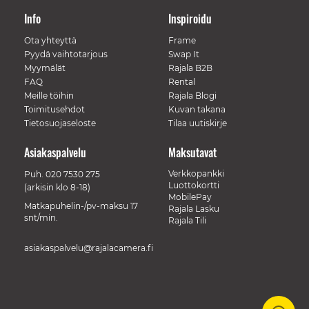
Info
Inspiroidu
Ota yhteyttä
Frame
Pyydä vaihtotarjous
Swap It
Myymälät
Rajala B2B
FAQ
Rental
Meille töihin
Rajala Blogi
Toimitusehdot
Kuvan takana
Tietosuojaseloste
Tilaa uutiskirje
Asiakaspalvelu
Maksutavat
Verkkopankki
Puh.
020 7530 275
Luottokortti
(arkisin klo 8-18)
MobilePay
Matkapuhelin-/pv-maksu 17
Rajala Lasku
snt/min.
Rajala Tili
asiakaspalvelu@rajalacamera.fi