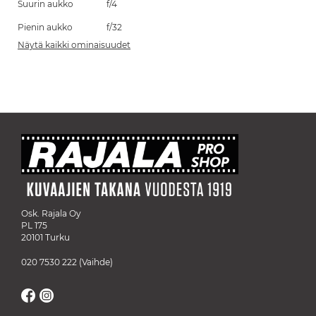
Suurin aukko
f/4
Pienin aukko
f/32
Näytä kaikki ominaisuudet
Osk. Rajala Oy
PL 175
20101 Turku
020 7530 222
(Vaihde)