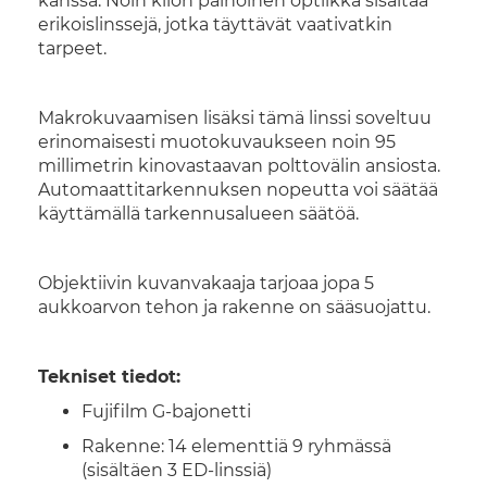
kanssa. Noin kilon painoinen optiikka sisältää
erikoislinssejä, jotka täyttävät vaativatkin
tarpeet.
Makrokuvaamisen lisäksi tämä linssi soveltuu
erinomaisesti muotokuvaukseen noin 95
millimetrin kinovastaavan polttovälin ansiosta.
Automaattitarkennuksen nopeutta voi säätää
käyttämällä tarkennusalueen säätöä.
Objektiivin kuvanvakaaja tarjoaa jopa 5
aukkoarvon tehon ja rakenne on sääsuojattu.
Tekniset tiedot:
Fujifilm G-bajonetti
Rakenne: 14 elementtiä 9 ryhmässä
(sisältäen 3 ED-linssiä)