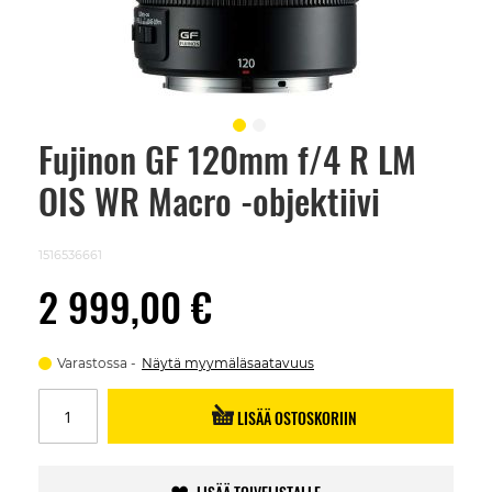
Fujinon GF 120mm f/4 R LM
Skip
to
OIS WR Macro -objektiivi
the
beginning
of
the
1516536661
images
gallery
2 999,00 €
Varastossa
Näytä myymäläsaatavuus
LISÄÄ OSTOSKORIIN