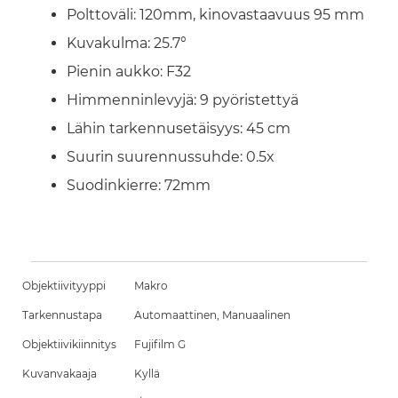
Polttoväli: 120mm, kinovastaavuus 95 mm
Kuvakulma: 25.7°
Pienin aukko: F32
Himmenninlevyjä: 9 pyöristettyä
Lähin tarkennusetäisyys: 45 cm
Suurin suurennussuhde: 0.5x
Suodinkierre: 72mm
Objektiivityyppi
Makro
Tarkennustapa
Automaattinen, Manuaalinen
Objektiivikiinnitys
Fujifilm G
Kuvanvakaaja
Kyllä