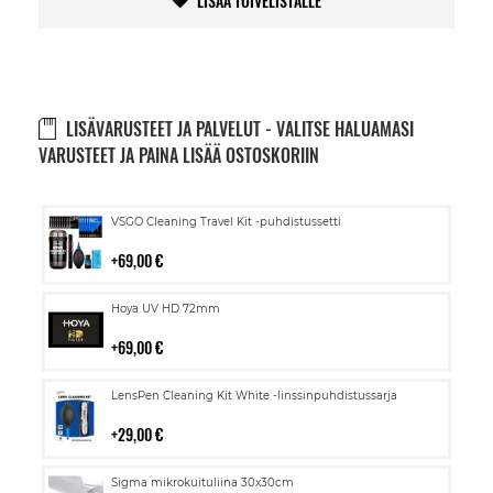
LISÄÄ TOIVELISTALLE
LISÄVARUSTEET JA PALVELUT - VALITSE HALUAMASI
VARUSTEET JA PAINA LISÄÄ OSTOSKORIIN
Lisää
VSGO Cleaning Travel Kit -puhdistussetti
ostoskoriin
69,00 €
Lisää
Hoya UV HD 72mm
ostoskoriin
69,00 €
Lisää
LensPen Cleaning Kit White -linssinpuhdistussarja
ostoskoriin
29,00 €
Lisää
Sigma mikrokuituliina 30x30cm