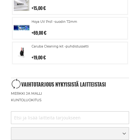
ostoskoriin
15,00 €
Lisää
Hoya UV Pro1 -suodin 72mm
ostoskoriin
69,00 €
Lisää
Caruba Cleaning kit -puhdistussetti
ostoskoriin
19,00 €
VAIHTOTARJOUS NYKYISISTÄ LAITTEISTASI
MERKKI JA MALLI
KUNTOLUOKITUS