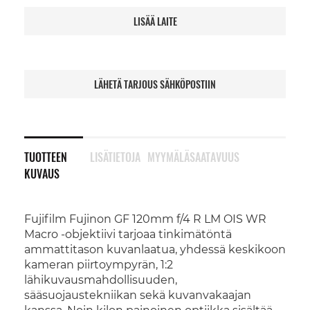
LISÄÄ LAITE
LÄHETÄ TARJOUS SÄHKÖPOSTIIN
TUOTTEEN
LISÄTIETOJA
MYYMÄLÄSAATAVUUS
KUVAUS
Fujifilm Fujinon GF 120mm f/4 R LM OIS WR
Macro -objektiivi tarjoaa tinkimätöntä
ammattitason kuvanlaatua, yhdessä keskikoon
kameran piirtoympyrän, 1:2
lähikuvausmahdollisuuden,
sääsuojaustekniikan sekä kuvanvakaajan