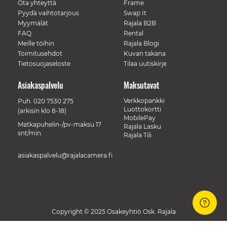
Ota yhteyttä
Frame
Pyydä vaihtotarjous
Swap It
Myymälät
Rajala B2B
FAQ
Rental
Meille töihin
Rajala Blogi
Toimitusehdot
Kuvan takana
Tietosuojaseloste
Tilaa uutiskirje
Asiakaspalvelu
Maksutavat
Verkkopankki
Puh.
020 7530 275
Luottokortti
(arkisin klo 8-18)
MobilePay
Matkapuhelin-/pv-maksu 17
Rajala Lasku
snt/min.
Rajala Tili
asiakaspalvelu@rajalacamera.fi
Copyright © 2025 Osakeyhtiö Osk. Rajala
// Track a page view, by UPI