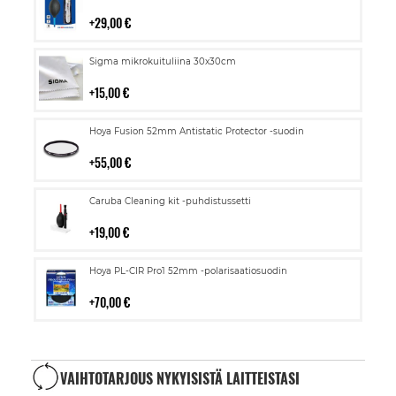
ostoskoriin
29,00 €
Lisää
Sigma mikrokuituliina 30x30cm
ostoskoriin
15,00 €
Lisää
Hoya Fusion 52mm Antistatic Protector -suodin
ostoskoriin
55,00 €
Lisää
Caruba Cleaning kit -puhdistussetti
ostoskoriin
19,00 €
Lisää
Hoya PL-CIR Pro1 52mm -polarisaatiosuodin
ostoskoriin
70,00 €
VAIHTOTARJOUS NYKYISISTÄ LAITTEISTASI