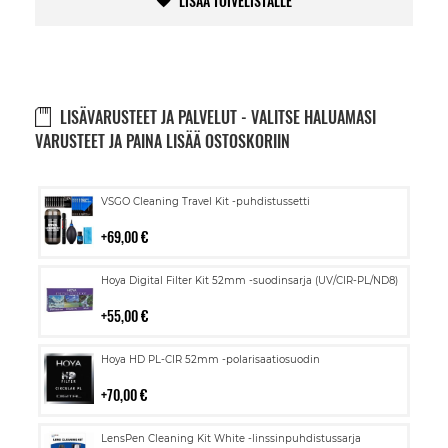
LISÄÄ TOIVELISTALLE
LISÄVARUSTEET JA PALVELUT - VALITSE HALUAMASI
VARUSTEET JA PAINA LISÄÄ OSTOSKORIIN
Lisää
VSGO Cleaning Travel Kit -puhdistussetti
ostoskoriin
69,00 €
Lisää
Hoya Digital Filter Kit 52mm -suodinsarja (UV/CIR-PL/ND8)
ostoskoriin
55,00 €
Lisää
Hoya HD PL-CIR 52mm -polarisaatiosuodin
ostoskoriin
70,00 €
Lisää
LensPen Cleaning Kit White -linssinpuhdistussarja