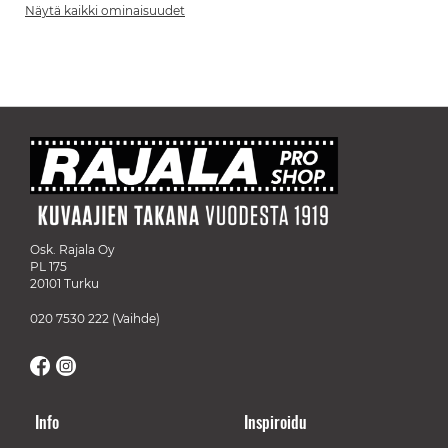
Näytä kaikki ominaisuudet
Osk. Rajala Oy
PL 175
20101 Turku
020 7530 222
(Vaihde)
Info
Inspiroidu