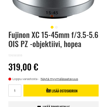
Fujinon XC 15-45mm f/3.5-5.6
Skip
to
OIS PZ -objektiivi, hopea
the
beginning
of
the
1516565818
images
gallery
319,00 €
Loppu varastosta
Näytä myymäläsaatavuus
LISÄÄ OSTOSKORIIN