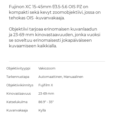
Fujinon XC 15-45mm f/3.5-5.6 OIS PZ on
kompakti sekä kevyt zoomobjektiivi, jossa on
tehokas OIS -kuvanvakaaja.
Objektiivi tarjoaa erinomaisen kuvanlaadun
ja 23-69 mm kinovastaavuuden, jonka vuoksi
se soveltuu erinomaisesti jokapäiväiseen
kuvaamiseen kaikkialla.
Objektiivityyppi
Vakiozoom
Tarkennustapa
Automaattinen, Manuaalinen
Objektiivikiinnitys
Fujifilm X
Kinovastaavuus
23-69 mm
Katselukulma
86.9° - 35°
Kuvanvakaaja
Kyllä