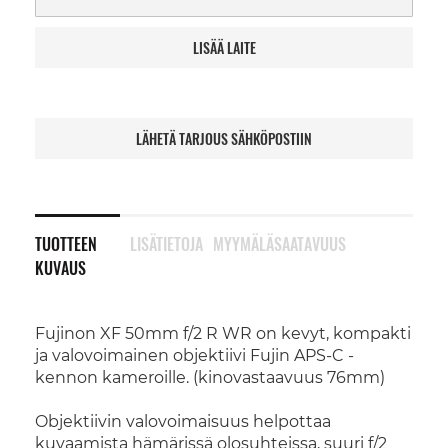
LISÄÄ LAITE
LÄHETÄ TARJOUS SÄHKÖPOSTIIN
TUOTTEEN
LISÄTIETOJA
MYYMÄLÄSAATAVUUS
KUVAUS
Fujinon XF 50mm f/2 R WR on kevyt, kompakti
ja valovoimainen objektiivi Fujin APS-C -
kennon kameroille. (kinovastaavuus 76mm)
Objektiivin valovoimaisuus helpottaa
kuvaamista hämärissä olosuhteissa, suuri f/2