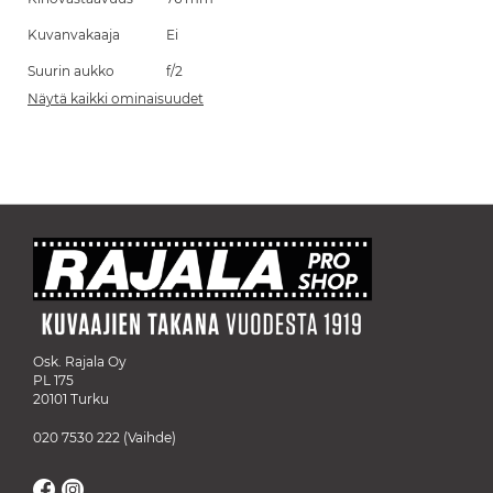
Kuvanvakaaja
Ei
Suurin aukko
f/2
Näytä kaikki ominaisuudet
Osk. Rajala Oy
PL 175
20101 Turku
020 7530 222
(Vaihde)