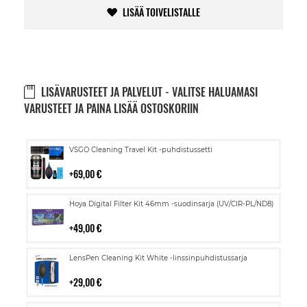
LISÄÄ TOIVELISTALLE
LISÄVARUSTEET JA PALVELUT - VALITSE HALUAMASI
VARUSTEET JA PAINA LISÄÄ OSTOSKORIIN
Lisää
VSGO Cleaning Travel Kit -puhdistussetti
ostoskoriin
69,00 €
Lisää
Hoya Digital Filter Kit 46mm -suodinsarja (UV/CIR-PL/ND8)
ostoskoriin
49,00 €
Lisää
LensPen Cleaning Kit White -linssinpuhdistussarja
ostoskoriin
29,00 €