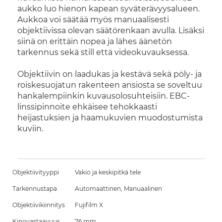
aukko luo hienon kapean syväterävyysalueen.
Aukkoa voi säätää myös manuaalisesti
objektiivissa olevan säätörenkaan avulla. Lisäksi
siinä on erittäin nopea ja lähes äänetön
tarkennus sekä still että videokuvauksessa.
Objektiivin on laadukas ja kestävä sekä pöly- ja
roiskesuojatun rakenteen ansiosta se soveltuu
hankalempiinkin kuvausolosuhteisiin. EBC-
linssipinnoite ehkäisee tehokkaasti
heijastuksien ja haamukuvien muodostumista
kuviin.
Objektiivityyppi
Vakio ja keskipitkä tele
Tarkennustapa
Automaattinen, Manuaalinen
Objektiivikiinnitys
Fujifilm X
Kinovastaavuus
76 mm