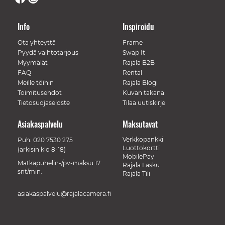
Info
Inspiroidu
Ota yhteyttä
Frame
Pyydä vaihtotarjous
Swap It
Myymälät
Rajala B2B
FAQ
Rental
Meille töihin
Rajala Blogi
Toimitusehdot
Kuvan takana
Tietosuojaseloste
Tilaa uutiskirje
Asiakaspalvelu
Maksutavat
Verkkopankki
Puh.
020 7530 275
Luottokortti
(arkisin klo 8-18)
MobilePay
Matkapuhelin-/pv-maksu 17
Rajala Lasku
snt/min.
Rajala Tili
asiakaspalvelu@rajalacamera.fi