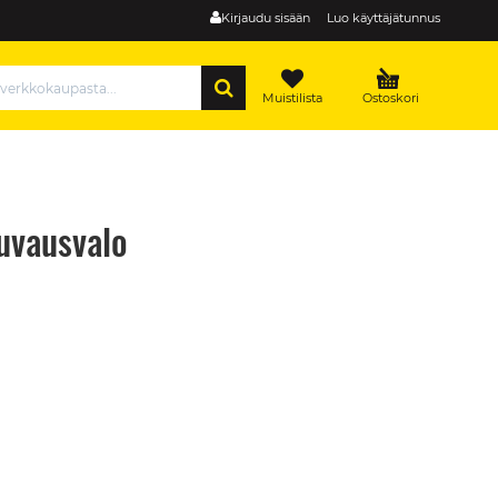
Kirjaudu sisään
Luo käyttäjätunnus
HAE
Muistilista
Ostoskori
uvausvalo