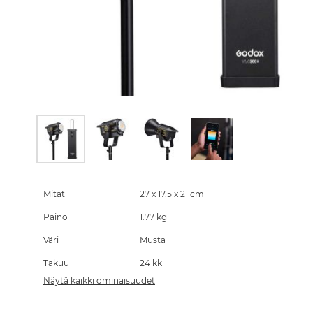
Skip
to
the
Mitat
27 x 17.5 x 21 cm
beginning
Paino
1.77 kg
of
the
Väri
Musta
images
gallery
Takuu
24 kk
Näytä kaikki ominaisuudet