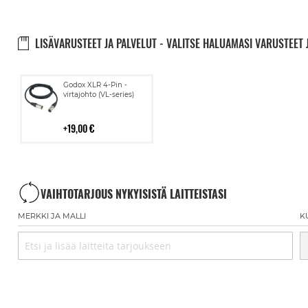
LISÄVARUSTEET JA PALVELUT - VALITSE HALUAMASI VARUSTEET 
Lisää
Godox XLR 4-Pin -
ostoskoriin
virtajohto (VL-series)
19,00 €
VAIHTOTARJOUS NYKYISISTÄ LAITTEISTASI
MERKKI JA MALLI
K