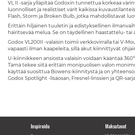
VL II -sarja ylläpitää Godoxin tunnettua korkeaa väri
luonnolliset ja realistiset värit kaikissa kuvaustilantei
Flash, Storm ja Broken Bulb, jotka mahdollistavat lu
Erittäin hiljainen tuuletin ja edistyksellinen ilman
häiritsevää melua. Se on täydellinen haastattelu- tai 
Godox VL200II -valaisin toimii verkkovirralla tai V-M
vapaasti ilman kaapeleita, sillä akut kiinnittyvät ohj
U-kiinnikkeen ansiosta valaisin voidaan kääntää 360°,
Tämä tekee siitä erittäin monipuolisen valon monimutk
käyttää suosittua Bowens-kiinnitystä ja on yhteen
Godox Spotlight -lisäosan, Fresnel-linssien ja QR-sarj
Inspiroidu
Maksutavat