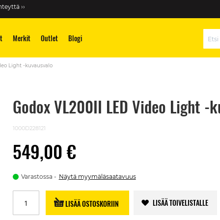
teyttä ››
t
Merkit
Outlet
Blogi
Hae
eo Light -kuvausvalo
Godox VL200II LED Video Light -k
1000D228121
549,00 €
Varastossa
Näytä myymäläsaatavuus
LISÄÄ TOIVELISTALLE
LISÄÄ OSTOSKORIIN