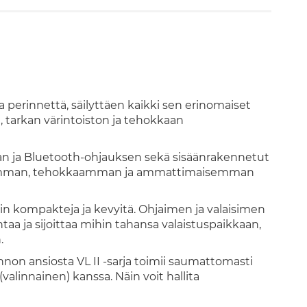
 perinnettä, säilyttäen kaikki sen erinomaiset
 tarkan värintoiston ja tehokkaan
n ja Bluetooth-ohjauksen sekä sisäänrakennetut
 luovemman, tehokkaamman ja ammattimaisemman
täin kompakteja ja kevyitä. Ohjaimen ja valaisimen
taa ja sijoittaa mihin tahansa valaistuspaikkaan,
.
on ansiosta VL II -sarja toimii saumattomasti
alinnainen) kanssa. Näin voit hallita