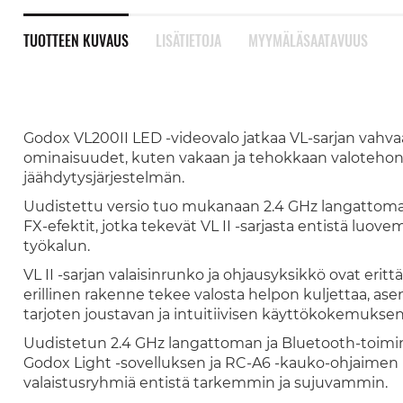
TUOTTEEN KUVAUS
LISÄTIETOJA
MYYMÄLÄSAATAVUUS
Godox VL200II LED -videovalo jatkaa VL-sarjan vahvaa
ominaisuudet, kuten vakaan ja tehokkaan valotehon,
jäähdytysjärjestelmän.
Uudistettu versio tuo mukanaan 2.4 GHz langattoma
FX-efektit, jotka tekevät VL II -sarjasta entistä
työkalun.
VL II -sarjan valaisinrunko ja ohjausyksikkö ovat erit
erillinen rakenne tekee valosta helpon kuljettaa, asen
tarjoten joustavan ja intuitiivisen käyttökokemuksen
Uudistetun 2.4 GHz langattoman ja Bluetooth-toiminn
Godox Light -sovelluksen ja RC-A6 -kauko-ohjaimen (v
valaistusryhmiä entistä tarkemmin ja sujuvammin.