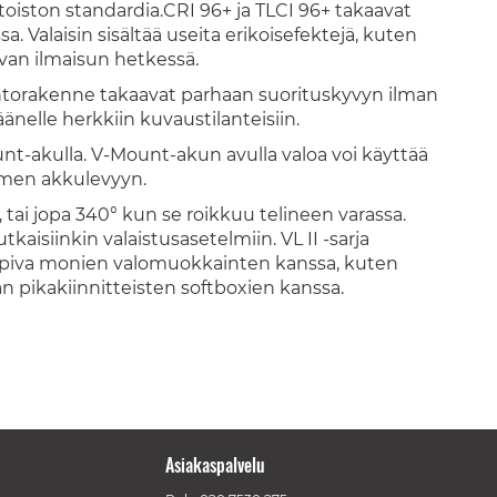
ntoiston standardia.CRI 96+ ja TLCI 96+ takaavat
ssa. Valaisin sisältää useita erikoisefektejä, kuten
ovan ilmaisun hetkessä.
vaihtorakenne takaavat parhaan suorituskyvyn ilman
äänelle herkkiin kuvaustilanteisiin.
ount-akulla. V-Mount-akun avulla valoa voi käyttää
aimen akkulevyyn.
 tai jopa 340° kun se roikkuu telineen varassa.
aisiinkin valaistusasetelmiin. VL II -sarja
sopiva monien valomuokkainten kanssa, kuten
an pikakiinnitteisten softboxien kanssa.
Asiakaspalvelu