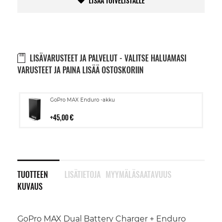
LISÄÄ TOIVELISTALLE
LISÄVARUSTEET JA PALVELUT - VALITSE HALUAMASI
VARUSTEET JA PAINA LISÄÄ OSTOSKORIIN
Lisää
GoPro MAX Enduro -akku
ostoskoriin
45,00 €
TUOTTEEN
LISÄTIETOJA
MYYMÄLÄSAATAVUUS
KUVAUS
GoPro MAX Dual Battery Charger + Enduro