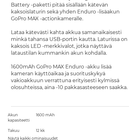
Battery -paketti pitää sisällään kätevän
kaksoislaturin sekä yhden Enduro -lisäakun
GoPro MAX -actionkameralle.
Lataa kätevästi kahta akkua samanaikaisesti
minkä tahansa USB-portin kautta. Laturissa on
kaksois LED -merkkivalot, jotka näyttävä
lataustilan kummankin akun kohdalla.
1600mAh GoPro MAX Enduro -akku lisää
kameran käyttöaikaa ja suorituskykyä
vakioakkuun verrattuna erityisesti kylmissä
olosuhteissa, aina -10 pakkasasteeseen saakka.
Akun
1600 mAh
kapasiteetti
Takuu
12 kk
Näytä kaikki ominaisuudet