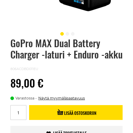
GoPro MAX Dual Battery
Skip
to
Charger -laturi + Enduro -akku
the
beginning
of
the
806ACDBD011EU
images
gallery
89,00 €
Varastossa
Näytä myymäläsaatavuus
LISÄÄ OSTOSKORIIN