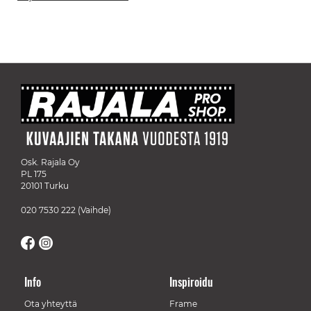
Osk. Rajala Oy
PL 175
20101 Turku
020 7530 222
(Vaihde)
Info
Inspiroidu
Ota yhteyttä
Frame