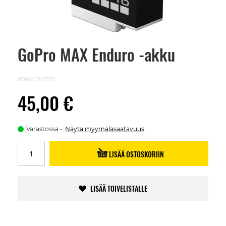
GoPro MAX Enduro -akku
Skip
to
the
beginning
806ACBAT011
of
the
45,00 €
images
gallery
Varastossa
Näytä myymäläsaatavuus
LISÄÄ OSTOSKORIIN
LISÄÄ TOIVELISTALLE