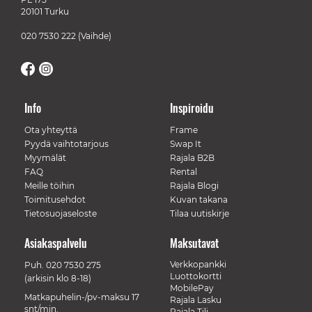
20101 Turku
020 7530 222
(Vaihde)
Info
Inspiroidu
Ota yhteyttä
Frame
Pyydä vaihtotarjous
Swap It
Myymälät
Rajala B2B
FAQ
Rental
Meille töihin
Rajala Blogi
Toimitusehdot
Kuvan takana
Tietosuojaseloste
Tilaa uutiskirje
Asiakaspalvelu
Maksutavat
Verkkopankki
Puh.
020 7530 275
Luottokortti
(arkisin klo 8-18)
MobilePay
Matkapuhelin-/pv-maksu 17
Rajala Lasku
snt/min.
Rajala Tili