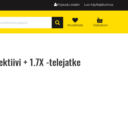
Kirjaudu sisään
Luo käyttäjätunnus
HAE
Muistilista
Ostoskori
tiivi + 1.7X -telejatke