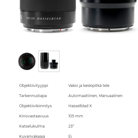
Skip
to
the
Objektiivityyppi
Vakio ja keskipitkä tele
beginning
Tarkennustapa
Automaattinen, Manuaalinen
of
the
Objektiivikiinnitys
Hasselblad X
images
gallery
Kinovastaavuus
105 mm
Katselukulma
23°
Kuvanvakaaja
Ei