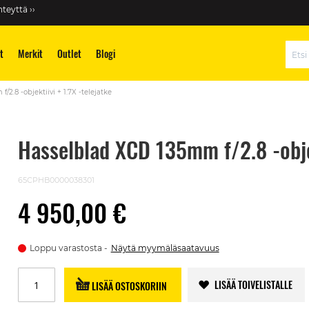
teyttä ››
t
Merkit
Outlet
Blogi
Hae
2.8 -objektiivi + 1.7X -telejatke
Hasselblad XCD 135mm f/2.8 -objek
65CPHB0000038301
4 950,00 €
Loppu varastosta
Näytä myymäläsaatavuus
LISÄÄ TOIVELISTALLE
LISÄÄ OSTOSKORIIN