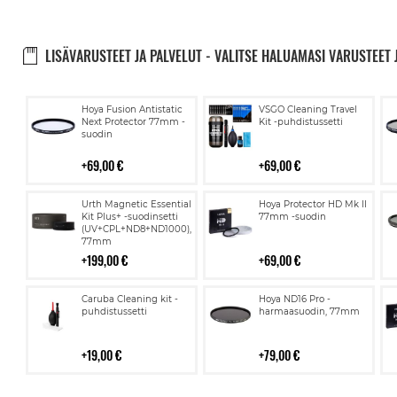
LISÄVARUSTEET JA PALVELUT - VALITSE HALUAMASI VARUSTEET 
Lisää
Lisää
Hoya Fusion Antistatic
VSGO Cleaning Travel
ostoskoriin
ostoskoriin
Next Protector 77mm -
Kit -puhdistussetti
suodin
69,00 €
69,00 €
Lisää
Lisää
Urth Magnetic Essential
Hoya Protector HD Mk II
ostoskoriin
ostoskoriin
Kit Plus+ -suodinsetti
77mm -suodin
(UV+CPL+ND8+ND1000),
77mm
199,00 €
69,00 €
Lisää
Lisää
Caruba Cleaning kit -
Hoya ND16 Pro -
ostoskoriin
ostoskoriin
puhdistussetti
harmaasuodin, 77mm
19,00 €
79,00 €