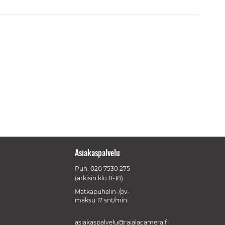
Asiakaspalvelu
Puh.
020 7530 275
(arkisin klo 8-18)
Matkapuhelin-/pv-
maksu 17 snt/min.
asiakaspalvelu@rajalacamera.fi