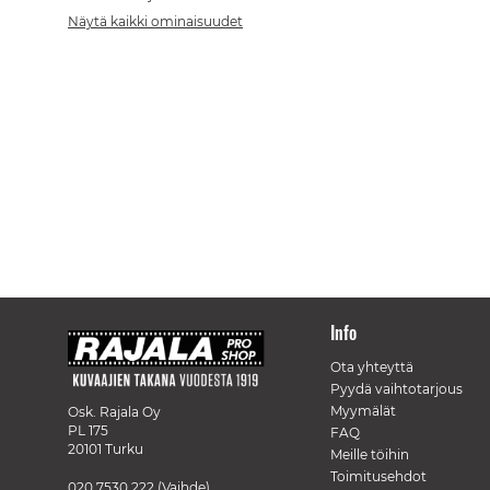
Näytä kaikki ominaisuudet
Info
Ota yhteyttä
Pyydä vaihtotarjous
Myymälät
Osk. Rajala Oy
PL 175
FAQ
20101 Turku
Meille töihin
Toimitusehdot
020 7530 222
(Vaihde)