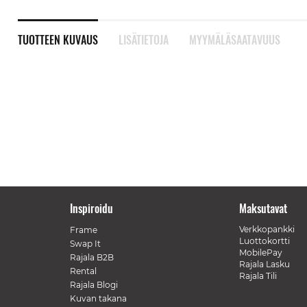
TUOTTEEN KUVAUS
LISÄTIETOJA
MYYMÄLÄSAATAVUUS
Inspiroidu
Maksutavat
Verkkopankki
Frame
Luottokortti
Swap It
MobilePay
Rajala B2B
Rajala Lasku
Rental
Rajala Tili
Rajala Blogi
Kuvan takana