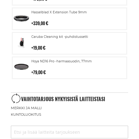
Lisää
Hasselblad X Extension Tube 9mm
ostoskoriin
339,00 €
Lisää
Caruba Cleaning kit -puhdistussetti
ostoskoriin
19,00 €
Lisää
Hoya ND16 Pro -harmaasuodin, 77mm
ostoskoriin
79,00 €
VAIHTOTARJOUS NYKYISISTÄ LAITTEISTASI
MERKKI JA MALLI
KUNTOLUOKITUS