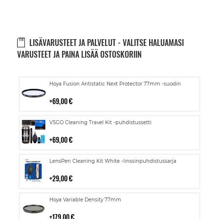
LISÄVARUSTEET JA PALVELUT - VALITSE HALUAMASI
VARUSTEET JA PAINA LISÄÄ OSTOSKORIIN
Lisää
Hoya Fusion Antistatic Next Protector 77mm -suodin
ostoskoriin
69,00 €
Lisää
VSGO Cleaning Travel Kit -puhdistussetti
ostoskoriin
69,00 €
Lisää
LensPen Cleaning Kit White -linssinpuhdistussarja
ostoskoriin
29,00 €
Lisää
Hoya Variable Density 77mm
ostoskoriin
179,00 €