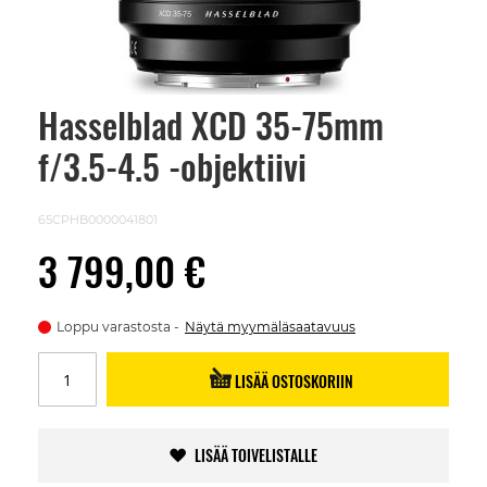
Hasselblad XCD 35-75mm
Skip
to
f/3.5-4.5 -objektiivi
the
beginning
of
the
65CPHB0000041801
images
gallery
3 799,00 €
Loppu varastosta
Näytä myymäläsaatavuus
LISÄÄ OSTOSKORIIN
LISÄÄ TOIVELISTALLE