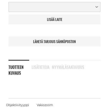
LISÄÄ LAITE
LÄHETÄ TARJOUS SÄHKÖPOSTIIN
TUOTTEEN
LISÄTIETOJA
MYYMÄLÄSAATAVUUS
KUVAUS
Objektiivityyppi
Vakiozoom