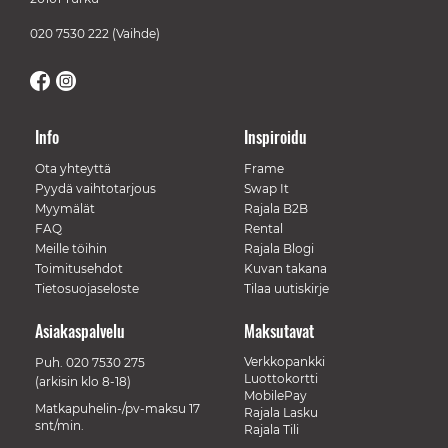
020 7530 222
(Vaihde)
Info
Inspiroidu
Ota yhteyttä
Frame
Pyydä vaihtotarjous
Swap It
Myymälät
Rajala B2B
FAQ
Rental
Meille töihin
Rajala Blogi
Toimitusehdot
Kuvan takana
Tietosuojaseloste
Tilaa uutiskirje
Asiakaspalvelu
Maksutavat
Verkkopankki
Puh.
020 7530 275
Luottokortti
(arkisin klo 8-18)
MobilePay
Matkapuhelin-/pv-maksu 17
Rajala Lasku
snt/min.
Rajala Tili