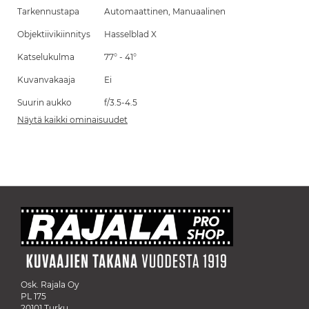
Tarkennustapa
Automaattinen, Manuaalinen
Objektiivikiinnitys
Hasselblad X
Katselukulma
77° - 41°
Kuvanvakaaja
Ei
Suurin aukko
f/3.5-4.5
Näytä kaikki ominaisuudet
Osk. Rajala Oy
PL 175
20101 Turku