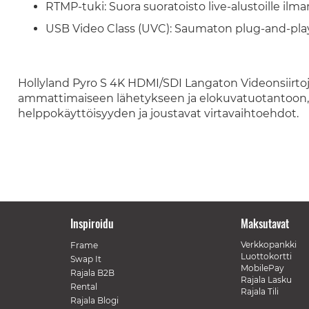
RTMP-tuki: Suora suoratoisto live-alustoille ilma
USB Video Class (UVC): Saumaton plug-and-play-
Hollyland Pyro S 4K HDMI/SDI Langaton Videonsiirtoj
ammattimaiseen lähetykseen ja elokuvatuotantoon, t
helppokäyttöisyyden ja joustavat virtavaihtoehdot.
Inspiroidu
Maksutavat
Verkkopankki
Frame
Luottokortti
Swap It
MobilePay
Rajala B2B
Rajala Lasku
Rental
Rajala Tili
Rajala Blogi