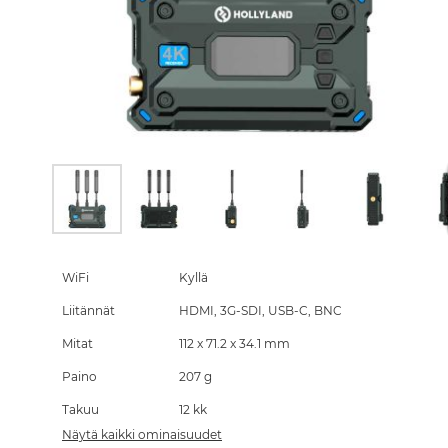
Skip
to
the
WiFi
Kyllä
beginning
Liitännät
HDMI, 3G-SDI, USB-C, BNC
of
the
Mitat
112 x 71.2 x 34.1 mm
images
gallery
Paino
207 g
Takuu
12 kk
Näytä kaikki ominaisuudet