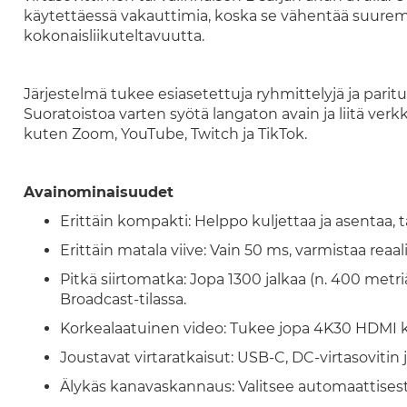
käytettäessä vakauttimia, koska se vähentää suurem
kokonaisliikuteltavuutta.
Järjestelmä tukee esiasetettuja ryhmittelyjä ja parit
Suoratoistoa varten syötä langaton avain ja liitä verkk
kuten Zoom, YouTube, Twitch ja TikTok.
Avainominaisuudet
Erittäin kompakti: Helppo kuljettaa ja asentaa,
Erittäin matala viive: Vain 50 ms, varmistaa reaal
Pitkä siirtomatka: Jopa 1300 jalkaa (n. 400 metriä)
Broadcast-tilassa.
Korkealaatuinen video: Tukee jopa 4K30 HDMI k
Joustavat virtaratkaisut: USB-C, DC-virtasovitin
Älykäs kanavaskannaus: Valitsee automaattisest