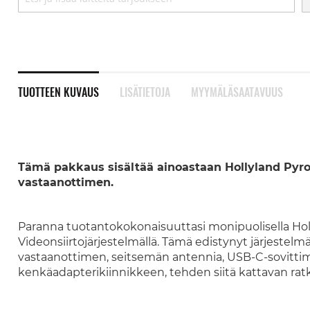
TUOTTEEN KUVAUS
LISÄTIETOJA
MYYMÄLÄSAATAVUUS
Tämä pakkaus sisältää ainoastaan Hollyland Pyr
vastaanottimen.
Paranna tuotantokokonaisuuttasi monipuolisella Ho
Videonsiirtojärjestelmällä. Tämä edistynyt järjestelm
vastaanottimen, seitsemän antennia, USB-C-sovittim
kenkäadapterikiinnikkeen, tehden siitä kattavan rat