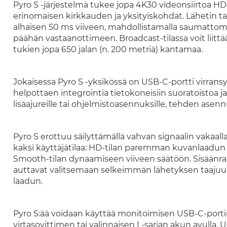
Pyro S -järjestelmä tukee jopa 4K30 videonsiirtoa HD
erinomaisen kirkkauden ja yksityiskohdat. Lähetin tar
alhaisen 50 ms viiveen, mahdollistamalla saumattom
päähän vastaanottimeen. Broadcast-tilassa voit liittää 
tukien jopa 650 jalan (n. 200 metriä) kantamaa.
Jokaisessa Pyro S -yksikössä on USB-C-portti virran
helpottaen integrointia tietokoneisiin suoratoistoa 
lisäajureille tai ohjelmistoasennuksille, tehden asenn
Pyro S erottuu säilyttämällä vahvan signaalin vakaalla
kaksi käyttäjätilaa: HD-tilan paremman kuvanlaadun s
Smooth-tilan dynaamiseen viiveen säätöön. Sisäänra
auttavat valitsemaan selkeimmän lähetyksen taaju
laadun.
Pyro S:ää voidaan käyttää monitoimisen USB-C-portin,
virtasovittimen tai valinnaisen L-sarjan akun avulla.