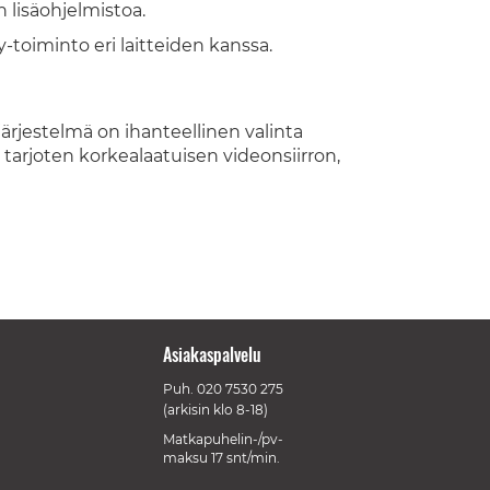
n lisäohjelmistoa.
toiminto eri laitteiden kanssa.
ärjestelmä on ihanteellinen valinta
arjoten korkealaatuisen videonsiirron,
Asiakaspalvelu
Puh.
020 7530 275
(arkisin klo 8-18)
Matkapuhelin-/pv-
maksu 17 snt/min.