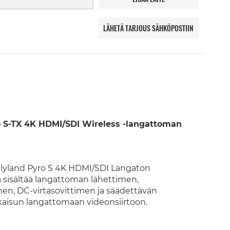
LÄHETÄ TARJOUS SÄHKÖPOSTIIN
o S-TX 4K HDMI/SDI Wireless -langattoman
llyland Pyro S 4K HDMI/SDI Langaton
ä sisältää langattoman lähettimen,
en, DC-virtasovittimen ja säädettävän
kaisun langattomaan videonsiirtoon.