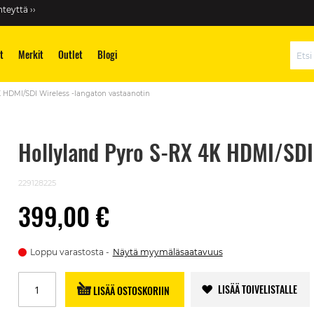
teyttä ››
t
Merkit
Outlet
Blogi
Hae
K HDMI/SDI Wireless -langaton vastaanotin
Hollyland Pyro S-RX 4K HDMI/SDI 
229128225
399,00 €
Loppu varastosta
Näytä myymäläsaatavuus
LISÄÄ TOIVELISTALLE
LISÄÄ OSTOSKORIIN