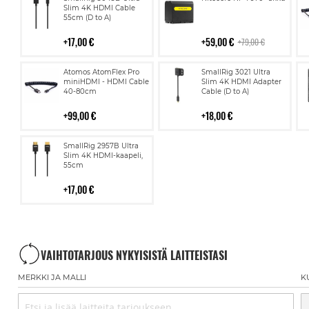
ostoskoriin
ostoskoriin
Slim 4K HDMI Cable
55cm (D to A)
17,00 €
59,00 €
79,00 €
Lisää
Lisää
Atomos AtomFlex Pro
SmallRig 3021 Ultra
ostoskoriin
ostoskoriin
miniHDMI - HDMI Cable
Slim 4K HDMI Adapter
40-80cm
Cable (D to A)
99,00 €
18,00 €
Lisää
SmallRig 2957B Ultra
ostoskoriin
Slim 4K HDMI-kaapeli,
55cm
17,00 €
VAIHTOTARJOUS NYKYISISTÄ LAITTEISTASI
MERKKI JA MALLI
K