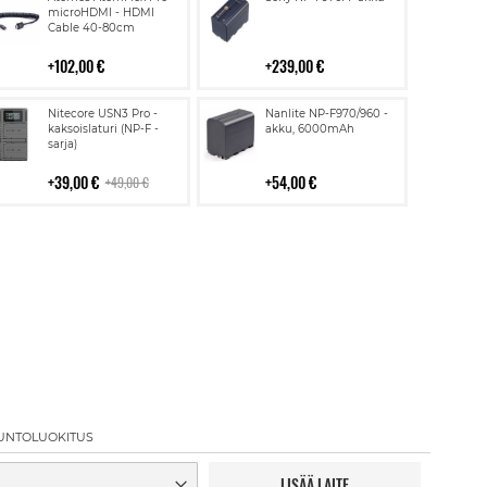
ostoskoriin
ostoskoriin
microHDMI - HDMI
Cable 40-80cm
102,00 €
239,00 €
Lisää
Lisää
Nitecore USN3 Pro -
Nanlite NP-F970/960 -
ostoskoriin
ostoskoriin
kaksoislaturi (NP-F -
akku, 6000mAh
sarja)
39,00 €
54,00 €
49,00 €
UNTOLUOKITUS
LISÄÄ LAITE