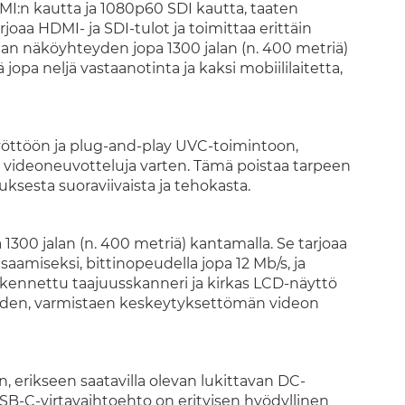
MI:n kautta ja 1080p60 SDI kautta, taaten
joaa HDMI- ja SDI-tulot ja toimittaa erittäin
an näköyhteyden jopa 1300 jalan (n. 400 metriä)
jopa neljä vastaanotinta ja kaksi mobiililaitetta,
syöttöön ja plug-and-play UVC-toimintoon,
ja videoneuvotteluja varten. Tämä poistaa tarpeen
uksesta suoraviivaista ja tehokasta.
 1300 jalan (n. 400 metriä) kantamalla. Se tarjoaa
aamiseksi, bittinopeudella jopa 12 Mb/s, ja
kennettu taajuusskanneri ja kirkas LCD-näyttö
uden, varmistaen keskeytyksettömän videon
 erikseen saatavilla olevan lukittavan DC-
 USB-C-virtavaihtoehto on erityisen hyödyllinen