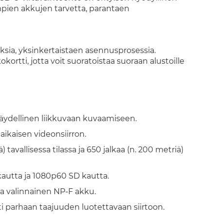
pien akkujen tarvetta, parantaen
uksia, yksinkertaistaen asennusprosessia.
okortti, jotta voit suoratoistaa suoraan alustoille
 täydellinen liikkuvaan kuvaamiseen.
iaikaisen videonsiirron.
 tavallisessa tilassa ja 650 jalkaa (n. 200 metriä)
autta ja 1080p60 SD kautta.
 ja valinnainen NP-F akku.
i parhaan taajuuden luotettavaan siirtoon.