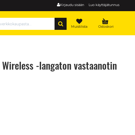
Kirjaudu sisään
Luo käyttäjätunnus
HAE
Muistilista
Ostoskori
Wireless -langaton vastaanotin