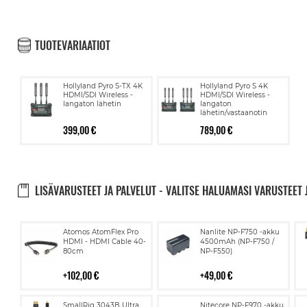
TUOTEVARIAATIOT
Hollyland Pyro S-TX 4K
Hollyland Pyro S 4K
HDMI/SDI Wireless -
HDMI/SDI Wireless -
langaton lähetin
langaton
lähetin/vastaanotin
399,00 €
789,00 €
LISÄVARUSTEET JA PALVELUT - VALITSE HALUAMASI VARUSTEET 
Lisää
Lisää
Atomos AtomFlex Pro
Nanlite NP-F750 -akku
ostoskoriin
ostoskoriin
HDMI - HDMI Cable 40-
4500mAh (NP-F750 /
80cm
NP-F550)
102,00 €
49,00 €
Lisää
Lisää
SmallRig 3043B Ultra
Nitecore NP-F970 -akku