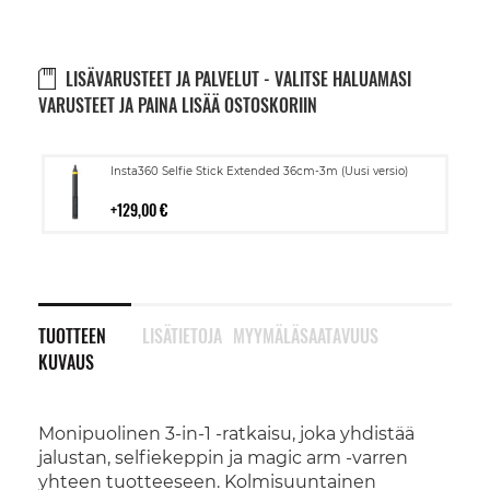
LISÄVARUSTEET JA PALVELUT - VALITSE HALUAMASI
VARUSTEET JA PAINA LISÄÄ OSTOSKORIIN
Lisää
Insta360 Selfie Stick Extended 36cm-3m (Uusi versio)
ostoskoriin
129,00 €
TUOTTEEN
LISÄTIETOJA
MYYMÄLÄSAATAVUUS
KUVAUS
Monipuolinen 3-in-1 -ratkaisu, joka yhdistää
jalustan, selfiekeppin ja magic arm -varren
yhteen tuotteeseen. Kolmisuuntainen