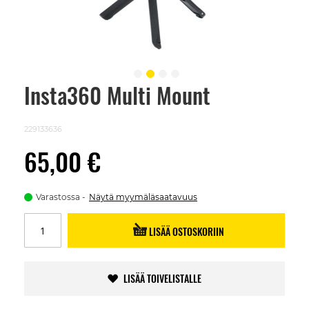
Insta360 Multi Mount
Skip
to
the
beginning
229133636
of
the
65,00 €
images
gallery
Varastossa
Näytä myymäläsaatavuus
LISÄÄ OSTOSKORIIN
LISÄÄ TOIVELISTALLE