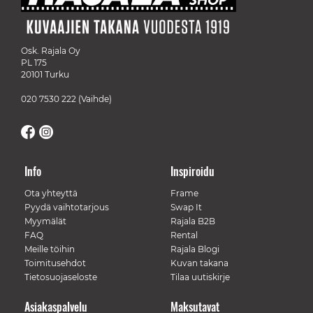
Osk. Rajala Oy
PL 175
20101 Turku
020 7530 222
(Vaihde)
Info
Inspiroidu
Ota yhteyttä
Frame
Pyydä vaihtotarjous
Swap It
Myymälät
Rajala B2B
FAQ
Rental
Meille töihin
Rajala Blogi
Toimitusehdot
Kuvan takana
Tietosuojaseloste
Tilaa uutiskirje
Asiakaspalvelu
Maksutavat