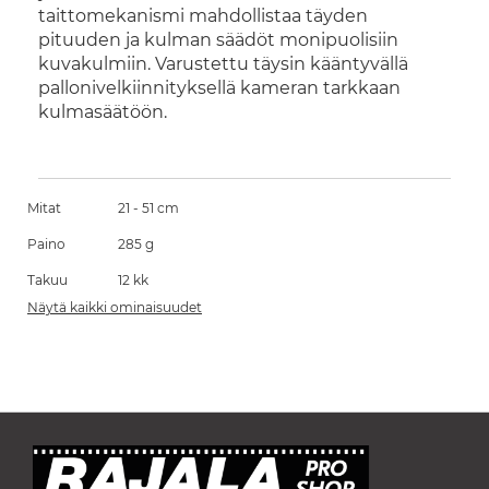
taittomekanismi mahdollistaa täyden
pituuden ja kulman säädöt monipuolisiin
kuvakulmiin. Varustettu täysin kääntyvällä
pallonivelkiinnityksellä kameran tarkkaan
kulmasäätöön.
Mitat
21 - 51 cm
Paino
285 g
Takuu
12 kk
Näytä kaikki ominaisuudet