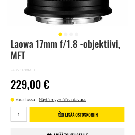
Laowa 17mm f/1.8 -objektiivi,
Skip
to
MFT
the
beginning
of
the
24UVE1718MFT
images
gallery
229,00 €
Varastossa
Näytä myymäläsaatavuus
LISÄÄ OSTOSKORIIN