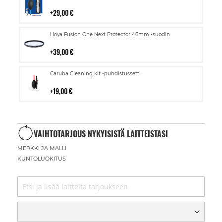
ostoskoriin
29,00 €
Lisää
Hoya Fusion One Next Protector 46mm -suodin
ostoskoriin
39,00 €
Lisää
Caruba Cleaning kit -puhdistussetti
ostoskoriin
19,00 €
VAIHTOTARJOUS NYKYISISTÄ LAITTEISTASI
MERKKI JA MALLI
KUNTOLUOKITUS