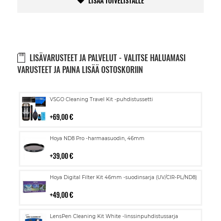
LISÄÄ TOIVELISTALLE
LISÄVARUSTEET JA PALVELUT - VALITSE HALUAMASI
VARUSTEET JA PAINA LISÄÄ OSTOSKORIIN
Lisää
VSGO Cleaning Travel Kit -puhdistussetti
ostoskoriin
69,00 €
Lisää
Hoya ND8 Pro -harmaasuodin, 46mm
ostoskoriin
39,00 €
Lisää
Hoya Digital Filter Kit 46mm -suodinsarja (UV/CIR-PL/ND8)
ostoskoriin
49,00 €
Lisää
LensPen Cleaning Kit White -linssinpuhdistussarja