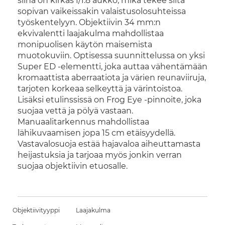
siinä on kirkas f/1.8 aukko, mikä tekee siitä
sopivan vaikeissakin valaistusolosuhteissa
työskentelyyn. Objektiivin 34 mm:n
ekvivalentti laajakulma mahdollistaa
monipuolisen käytön maisemista
muotokuviin. Optisessa suunnittelussa on yksi
Super ED -elementti, joka auttaa vähentämään
kromaattista aberraatiota ja värien reunaviiruja,
tarjoten korkeaa selkeyttä ja värintoistoa.
Lisäksi etulinssissä on Frog Eye -pinnoite, joka
suojaa vettä ja pölyä vastaan.
Manuaalitarkennus mahdollistaa
lähikuvaamisen jopa 15 cm etäisyydellä.
Vastavalosuoja estää hajavaloa aiheuttamasta
heijastuksia ja tarjoaa myös jonkin verran
suojaa objektiivin etuosalle.
Objektiivityyppi
Laajakulma