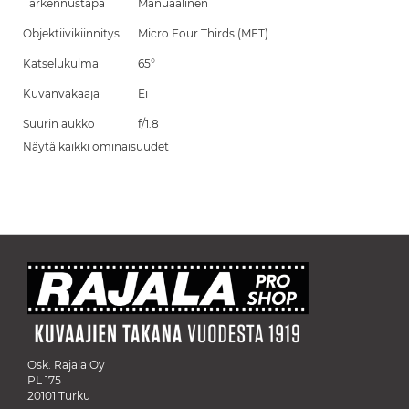
Tarkennustapa
Manuaalinen
Objektiivikiinnitys
Micro Four Thirds (MFT)
Katselukulma
65°
Kuvanvakaaja
Ei
Suurin aukko
f/1.8
Näytä kaikki ominaisuudet
Osk. Rajala Oy
PL 175
20101 Turku