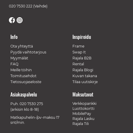
020 7530 222
(Vaihde)
Info
Inspiroidu
Ota yhteyttä
Frame
Pyydä vaihtotarjous
Swap It
Myymälät
Rajala B2B
FAQ
Rental
Meille töihin
Rajala Blogi
Toimitusehdot
Kuvan takana
Tietosuojaseloste
Tilaa uutiskirje
Asiakaspalvelu
Maksutavat
Verkkopankki
Puh.
020 7530 275
Luottokortti
(arkisin klo 8-18)
MobilePay
Matkapuhelin-/pv-maksu 17
Rajala Lasku
snt/min.
Rajala Tili