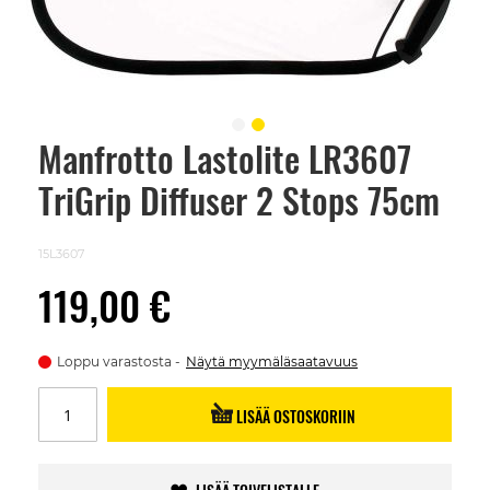
Manfrotto Lastolite LR3607
Skip
to
TriGrip Diffuser 2 Stops 75cm
the
beginning
of
the
15L3607
images
gallery
119,00 €
Loppu varastosta
Näytä myymäläsaatavuus
LISÄÄ OSTOSKORIIN