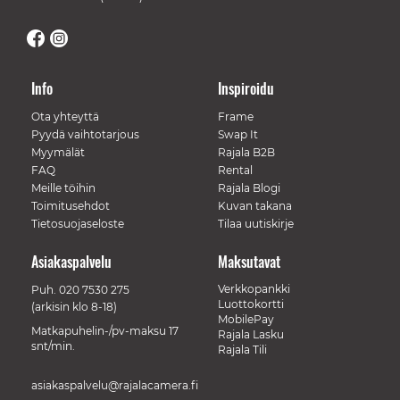
Info
Inspiroidu
Ota yhteyttä
Frame
Pyydä vaihtotarjous
Swap It
Myymälät
Rajala B2B
FAQ
Rental
Meille töihin
Rajala Blogi
Toimitusehdot
Kuvan takana
Tietosuojaseloste
Tilaa uutiskirje
Asiakaspalvelu
Maksutavat
Verkkopankki
Puh.
020 7530 275
Luottokortti
(arkisin klo 8-18)
MobilePay
Matkapuhelin-/pv-maksu 17
Rajala Lasku
snt/min.
Rajala Tili
asiakaspalvelu@rajalacamera.fi