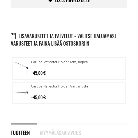
LISÄÄ TOIVELISTALLE
LISÄVARUSTEET JA PALVELUT - VALITSE HALUAMASI
VARUSTEET JA PAINA LISÄÄ OSTOSKORIIN
Lisää
Caruba Reflector Holder Arm, hopea
ostoskoriin
45,00 €
Lisää
Caruba Reflector Holder Arm, musta
ostoskoriin
45,00 €
TUOTTEEN
MYYMÄLÄSAATAVUUS