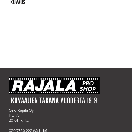
KUVAUS
Osk. Rajala Oy
PL 175
20101 Turku
020 7530 222
(Vaihde)