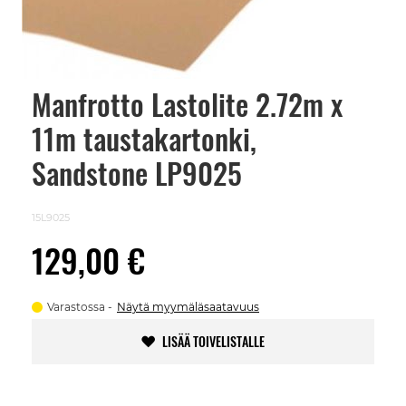
Manfrotto Lastolite 2.72m x
Skip
to
11m taustakartonki,
the
beginning
of
Sandstone LP9025
the
images
gallery
15L9025
129,00 €
Varastossa
Näytä myymäläsaatavuus
LISÄÄ TOIVELISTALLE