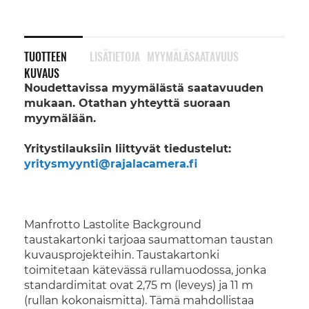
TUOTTEEN
LISÄTIETOJA
MYYMÄLÄSAATAVUUS
KUVAUS
Noudettavissa myymälästä saatavuuden
mukaan. Otathan yhteyttä suoraan
myymälään.
Yritystilauksiin liittyvät tiedustelut:
yritysmyynti@rajalacamera.fi
Manfrotto Lastolite Background
taustakartonki tarjoaa saumattoman taustan
kuvausprojekteihin. Taustakartonki
toimitetaan kätevässä rullamuodossa, jonka
standardimitat ovat 2,75 m (leveys) ja 11 m
(rullan kokonaismitta). Tämä mahdollistaa