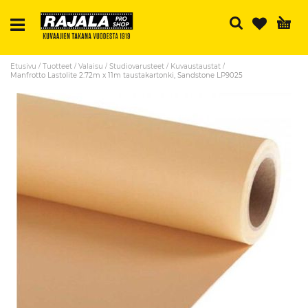
Ha
Etusivu
Tuotteet
Valaisu
Studiovarusteet
Kuvaustaustat
Manfrotto Lastolite 2.72m x 11m taustakartonki, Sandstone LP9025
Skip
to
the
end
of
the
images
gallery