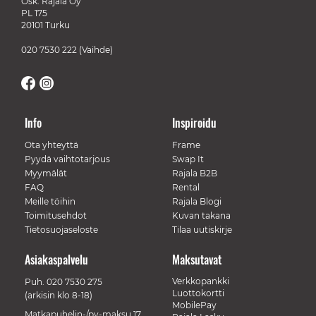
Osk. Rajala Oy
PL 175
20101 Turku
020 7530 222
(Vaihde)
Info
Inspiroidu
Ota yhteyttä
Frame
Pyydä vaihtotarjous
Swap It
Myymälät
Rajala B2B
FAQ
Rental
Meille töihin
Rajala Blogi
Toimitusehdot
Kuvan takana
Tietosuojaseloste
Tilaa uutiskirje
Asiakaspalvelu
Maksutavat
Verkkopankki
Puh.
020 7530 275
Luottokortti
(arkisin klo 8-18)
MobilePay
Matkapuhelin-/pv-maksu 17