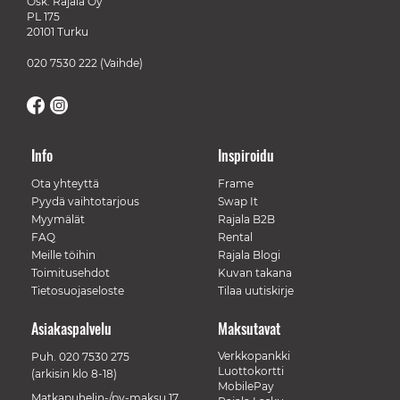
Osk. Rajala Oy
PL 175
20101 Turku
020 7530 222
(Vaihde)
Info
Inspiroidu
Ota yhteyttä
Frame
Pyydä vaihtotarjous
Swap It
Myymälät
Rajala B2B
FAQ
Rental
Meille töihin
Rajala Blogi
Toimitusehdot
Kuvan takana
Tietosuojaseloste
Tilaa uutiskirje
Asiakaspalvelu
Maksutavat
Verkkopankki
Puh.
020 7530 275
Luottokortti
(arkisin klo 8-18)
MobilePay
Matkapuhelin-/pv-maksu 17