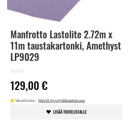
Manfrotto Lastolite 2.72m x
Skip
to
11m taustakartonki, Amethyst
the
beginning
of
LP9029
the
images
gallery
15L9029
129,00 €
Varastossa
Näytä myymäläsaatavuus
LISÄÄ TOIVELISTALLE