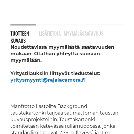
TUOTTEEN
LISÄTIETOJA
MYYMÄLÄSAATAVUUS
KUVAUS
Noudettavissa myymälästä saatavuuden
mukaan. Otathan yhteyttä suoraan
myymälään.
Yritystilauksiin liittyvät tiedustelut:
yritysmyynti@rajalacamera.fi
Manfrotto Lastolite Background
taustakartonki tarjoaa saumattoman taustan
kuvausprojekteihin. Taustakartonki
toimitetaan kätevässä rullamuodossa, jonka
standardimitat ovat 2,75 m (leveys) ja 11 m