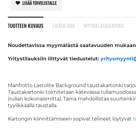
LISÄÄ TOIVELISTALLE
TUOTTEEN KUVAUS
LISÄTIETOJA
MYYMÄLÄSAATAVUUS
Noudettavissa myymälästä saatavuuden mukaan.
Yritystilauksiin liittyvät tiedustelut:
yritysmyynti@
Manfrotto Lastolite Background taustakartonki tarj
Taustakartonki toimitetaan kätevässä rullamuodossa, 
(rullan kokonaismitta). Tämä mahdollistaa suurtenki
tyylikkäällä taustalla.
Kartongin kiinnittämiseen sopivat telineet löytyvät
t