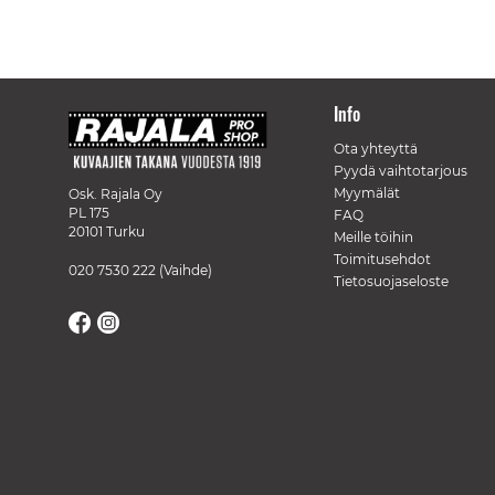
Info
Ota yhteyttä
Pyydä vaihtotarjous
Myymälät
Osk. Rajala Oy
PL 175
FAQ
20101 Turku
Meille töihin
Toimitusehdot
020 7530 222
(Vaihde)
Tietosuojaseloste