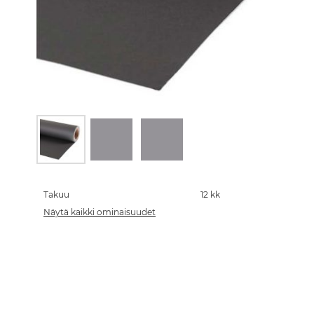
Skip
to
the
Takuu
12 kk
beginning
Näytä kaikki ominaisuudet
of
the
images
gallery