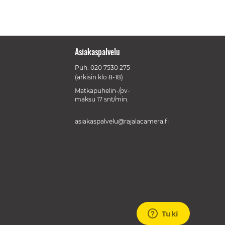
Asiakaspalvelu
Puh.
020 7530 275
(arkisin klo 8-18)
Matkapuhelin-/pv-
maksu 17 snt/min.
asiakaspalvelu@rajalacamera.fi