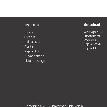
Inspiroidu
Maksutavat
Verkkopankki
Frame
Luottokortti
Swap It
MobilePay
Rajala B2B
Rajala Lasku
Rental
Rajala Tili
Rajala Blogi
Kuvan takana
Tilaa uutiskirje
Copyright © 2025 Osakeyhtiö Osk. Rajala