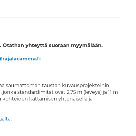
 Otathan yhteyttä suoraan myymälään.
rajalacamera.fi
oaa saumattoman taustan kuvausprojekteihin.
jonka standardimitat ovat 2,75 m (leveys) ja 11 m
n kohteiden kattamisen yhtenäisellä ja
äältä
.