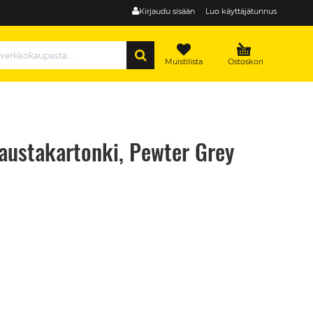
Kirjaudu sisään
Luo käyttäjätunnus
HAE
Muistilista
Ostoskori
taustakartonki, Pewter Grey