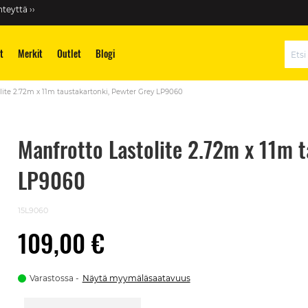
teyttä ››
t
Merkit
Outlet
Blogi
Hae
lite 2.72m x 11m taustakartonki, Pewter Grey LP9060
Manfrotto Lastolite 2.72m x 11m 
LP9060
15L9060
109,00 €
Varastossa
Näytä myymäläsaatavuus