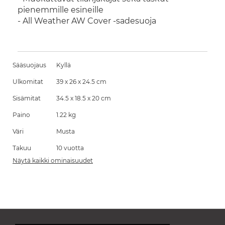
pienemmille esineille
- All Weather AW Cover -sadesuoja
Sääsuojaus
Kyllä
Ulkomitat
39 x 26 x 24.5 cm
Sisämitat
34.5 x 18.5 x 20 cm
Paino
1.22 kg
Väri
Musta
Takuu
10 vuotta
Näytä kaikki ominaisuudet