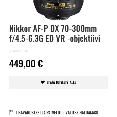
Nikkor AF-P DX 70-300mm
Skip
to
f/4.5-6.3G ED VR -objektiivi
the
beginning
of
the
39JAA829DA
images
gallery
449,00 €
LISÄÄ TOIVELISTALLE
LISÄVARUSTEET JA PALVELUT - VALITSE HALUAMASI