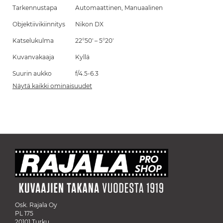
Tarkennustapa
Automaattinen, Manuaalinen
Objektiivikiinnitys
Nikon DX
Katselukulma
22°50' – 5°20'
Kuvanvakaaja
Kyllä
Suurin aukko
f/4.5-6.3
Näytä kaikki ominaisuudet
Osk. Rajala Oy
PL 175
20101 Turku