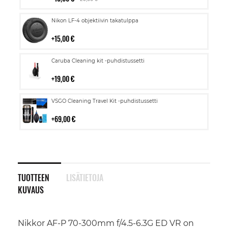
Lisää
Nikon LF-4 objektiivin takatulppa
ostoskoriin
15,00 €
Lisää
Caruba Cleaning kit -puhdistussetti
ostoskoriin
19,00 €
Lisää
VSGO Cleaning Travel Kit -puhdistussetti
ostoskoriin
69,00 €
TUOTTEEN
LISÄTIETOJA
KUVAUS
Nikkor AF-P 70-300mm f/4.5-6.3G ED VR on