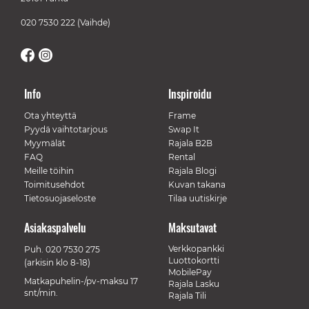
020 7530 222
(Vaihde)
Info
Inspiroidu
Ota yhteyttä
Frame
Pyydä vaihtotarjous
Swap It
Myymälät
Rajala B2B
FAQ
Rental
Meille töihin
Rajala Blogi
Toimitusehdot
Kuvan takana
Tietosuojaseloste
Tilaa uutiskirje
Asiakaspalvelu
Maksutavat
Verkkopankki
Puh.
020 7530 275
Luottokortti
(arkisin klo 8-18)
MobilePay
Matkapuhelin-/pv-maksu 17
Rajala Lasku
snt/min.
Rajala Tili