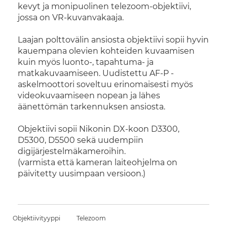
kevyt ja monipuolinen telezoom-objektiivi,
jossa on VR-kuvanvakaaja.
Laajan polttovälin ansiosta objektiivi sopii hyvin
kauempana olevien kohteiden kuvaamisen
kuin myös luonto-, tapahtuma- ja
matkakuvaamiseen. Uudistettu AF-P -
askelmoottori soveltuu erinomaisesti myös
videokuvaamiseen nopean ja lähes
äänettömän tarkennuksen ansiosta.
Objektiivi sopii Nikonin DX-koon D3300,
D5300, D5500 sekä uudempiin
digijärjestelmäkameroihin.
(varmista että kameran laiteohjelma on
päivitetty uusimpaan versioon.)
Objektiivityyppi
Telezoom