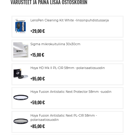
VARUSTEET JA PAINA LISÄÄ OSTOSKORIIN
Lisää
LensPen Cleaning Kit White -linssinpuhdistussarja
ostoskoriin
29,00 €
Lisää
Sigma mikrokuituliina 30x30cm
ostoskoriin
15,00 €
Lisää
Hoya HD Mk II PL-CIR 58mm -polarisaatiosuodin
ostoskoriin
95,00 €
Lisää
Hoya Fusion Antistatic Next Protector 58mm -suodin
ostoskoriin
59,00 €
Lisää
Hoya Fusion Antistatic Next PL-CIR 58mm -
ostoskoriin
polarisaatiosuodin
85,00 €