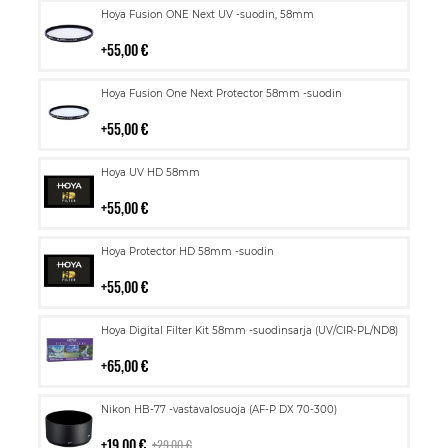
Lisää
Hoya Fusion ONE Next UV -suodin, 58mm
ostoskoriin
55,00 €
Lisää
Hoya Fusion One Next Protector 58mm -suodin
ostoskoriin
55,00 €
Lisää
Hoya UV HD 58mm
ostoskoriin
55,00 €
Lisää
Hoya Protector HD 58mm -suodin
ostoskoriin
55,00 €
Lisää
Hoya Digital Filter Kit 58mm -suodinsarja (UV/CIR-PL/ND8)
ostoskoriin
65,00 €
Lisää
Nikon HB-77 -vastavalosuoja (AF-P DX 70-300)
ostoskoriin
19,00 €
29,00 €