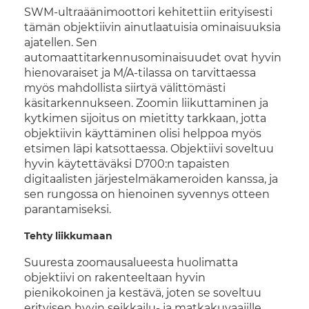
SWM-ultraäänimoottori kehitettiin erityisesti
tämän objektiivin ainutlaatuisia ominaisuuksia
ajatellen. Sen
automaattitarkennusominaisuudet ovat hyvin
hienovaraiset ja M/A-tilassa on tarvittaessa
myös mahdollista siirtyä välittömästi
käsitarkennukseen. Zoomin liikuttaminen ja
kytkimen sijoitus on mietitty tarkkaan, jotta
objektiivin käyttäminen olisi helppoa myös
etsimen läpi katsottaessa. Objektiivi soveltuu
hyvin käytettäväksi D700:n tapaisten
digitaalisten järjestelmäkameroiden kanssa, ja
sen rungossa on hienoinen syvennys otteen
parantamiseksi.
Tehty liikkumaan
Suuresta zoomausalueesta huolimatta
objektiivi on rakenteeltaan hyvin
pienikokoinen ja kestävä, joten se soveltuu
erityisen hyvin seikkailu- ja matkakuvaajille.