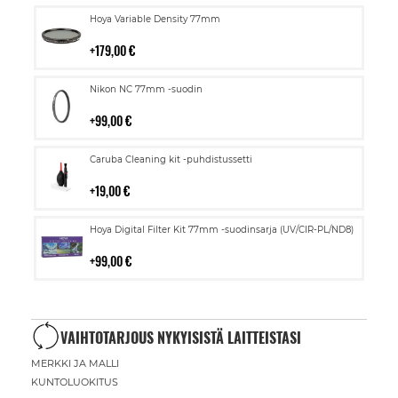
Lisää
Hoya Variable Density 77mm
ostoskoriin
179,00 €
Lisää
Nikon NC 77mm -suodin
ostoskoriin
99,00 €
Lisää
Caruba Cleaning kit -puhdistussetti
ostoskoriin
19,00 €
Lisää
Hoya Digital Filter Kit 77mm -suodinsarja (UV/CIR-PL/ND8)
ostoskoriin
99,00 €
VAIHTOTARJOUS NYKYISISTÄ LAITTEISTASI
MERKKI JA MALLI
KUNTOLUOKITUS