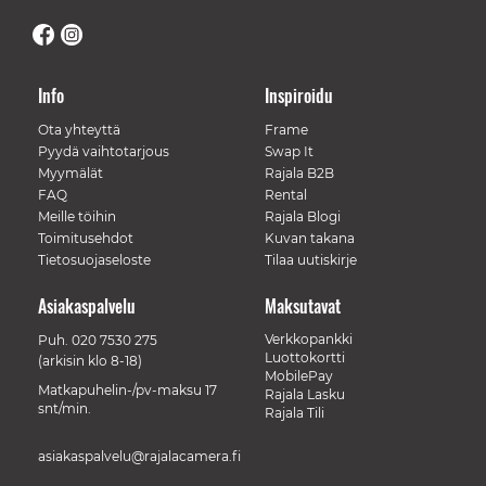
Info
Inspiroidu
Ota yhteyttä
Frame
Pyydä vaihtotarjous
Swap It
Myymälät
Rajala B2B
FAQ
Rental
Meille töihin
Rajala Blogi
Toimitusehdot
Kuvan takana
Tietosuojaseloste
Tilaa uutiskirje
Asiakaspalvelu
Maksutavat
Verkkopankki
Puh.
020 7530 275
Luottokortti
(arkisin klo 8-18)
MobilePay
Matkapuhelin-/pv-maksu 17
Rajala Lasku
snt/min.
Rajala Tili
asiakaspalvelu@rajalacamera.fi