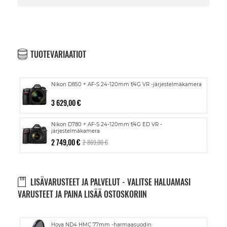
TUOTEVARIAATIOT
Nikon D850 + AF-S 24-120mm f/4G VR -järjestelmäkamera
3 629,00 €
Nikon D780 + AF-S 24-120mm f/4G ED VR -
järjestelmäkamera
2 749,00 €
2 869,00 €
LISÄVARUSTEET JA PALVELUT - VALITSE HALUAMASI
VARUSTEET JA PAINA LISÄÄ OSTOSKORIIN
Lisää
Hoya ND4 HMC 77mm -harmaasuodin