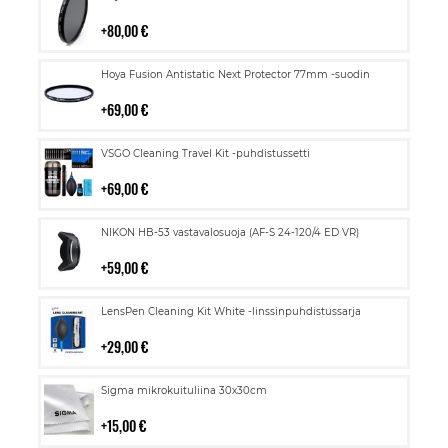
ostoskoriin
80,00 €
Lisää
Hoya Fusion Antistatic Next Protector 77mm -suodin
ostoskoriin
69,00 €
Lisää
VSGO Cleaning Travel Kit -puhdistussetti
ostoskoriin
69,00 €
Lisää
NIKON HB-53 vastavalosuoja (AF-S 24-120/4 ED VR)
ostoskoriin
59,00 €
Lisää
LensPen Cleaning Kit White -linssinpuhdistussarja
ostoskoriin
29,00 €
Lisää
Sigma mikrokuituliina 30x30cm
ostoskoriin
15,00 €