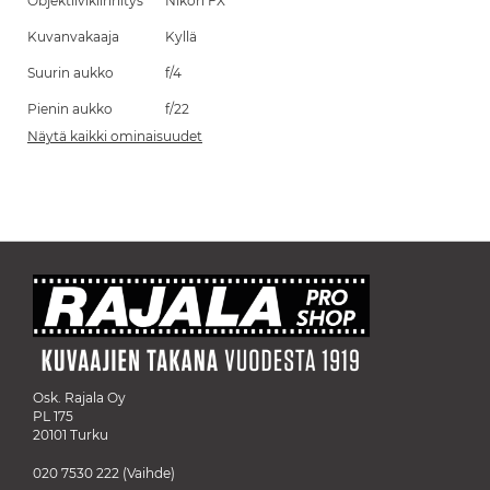
Objektiivikiinnitys
Nikon FX
Kuvanvakaaja
Kyllä
Suurin aukko
f/4
Pienin aukko
f/22
Näytä kaikki ominaisuudet
Osk. Rajala Oy
PL 175
20101 Turku
020 7530 222
(Vaihde)