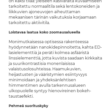
on kaksi tilaa: yleiseen käsivaralta kuvaamiseen
tarkoitettu normaalitila sekä lentokoneiden ja
liikkuvien ajoneuvojen aiheuttaman
mekaanisen tärinän vaikutuksia korjaamaan
tarkoitettu aktiivitila.
Loistavaa laatua koko zoomausalueella
Monimutkaisessa optisessa rakenteessa
hyödynnetään nanokidepinnoitetta, kahta ED-
lasielementtiä ja peräti kolmea asfääristä
linssielementtiä, jotta kuvista saadaan kirkkaita
ja suurikontrastisia monenlaisissa
valaistusolosuhteissa. Haamukuvien,
heijastusten ja vääristymien esiintyvyys
minimoidaan ja yhdeksänlehtisen
himmentimen avulla tarkennusalueen
ulkopuolelle syntyy hienovireinen bokeh-
taustaefekti.
Pehmeä suorituskyky