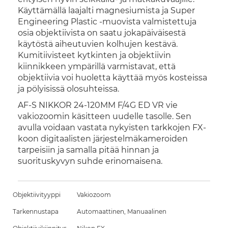
Käyttämällä laajalti magnesiumista ja Super
Engineering Plastic -muovista valmistettuja
osia objektiivista on saatu jokapäiväisestä
käytöstä aiheutuvien kolhujen kestävä.
Kumitiivisteet kytkinten ja objektiivin
kiinnikkeen ympärillä varmistavat, että
objektiivia voi huoletta käyttää myös kosteissa
ja pölyisissä olosuhteissa.
AF-S NIKKOR 24-120MM F/4G ED VR vie
vakiozoomin käsitteen uudelle tasolle. Sen
avulla voidaan vastata nykyisten tarkkojen FX-
koon digitaalisten järjestelmäkameroiden
tarpeisiin ja samalla pitää hinnan ja
suorituskyvyn suhde erinomaisena.
Objektiivityyppi
Vakiozoom
Tarkennustapa
Automaattinen, Manuaalinen