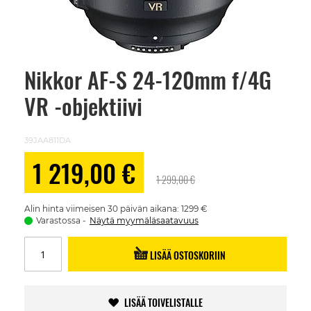
Nikkor AF-S 24-120mm f/4G
Skip
to
VR -objektiivi
the
beginning
of
the
39JAA811DA
images
gallery
Alennushinta
1 219,00 €
1 299,00 €
Alin hinta viimeisen 30 päivän aikana: 1299 €
Varastossa
Näytä myymäläsaatavuus
LISÄÄ OSTOSKORIIN
LISÄÄ TOIVELISTALLE