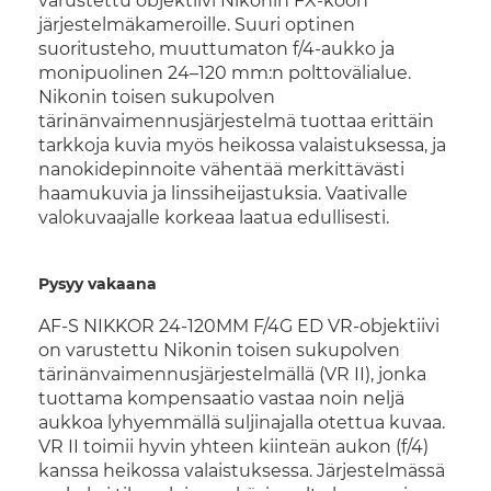
varustettu objektiivi Nikonin FX-koon
järjestelmäkameroille. Suuri optinen
suoritusteho, muuttumaton f/4-aukko ja
monipuolinen 24–120 mm:n polttovälialue.
Nikonin toisen sukupolven
tärinänvaimennusjärjestelmä tuottaa erittäin
tarkkoja kuvia myös heikossa valaistuksessa, ja
nanokidepinnoite vähentää merkittävästi
haamukuvia ja linssiheijastuksia. Vaativalle
valokuvaajalle korkeaa laatua edullisesti.
Pysyy vakaana
AF-S NIKKOR 24-120MM F/4G ED VR-objektiivi
on varustettu Nikonin toisen sukupolven
tärinänvaimennusjärjestelmällä (VR II), jonka
tuottama kompensaatio vastaa noin neljä
aukkoa lyhyemmällä suljinajalla otettua kuvaa.
VR II toimii hyvin yhteen kiinteän aukon (f/4)
kanssa heikossa valaistuksessa. Järjestelmässä