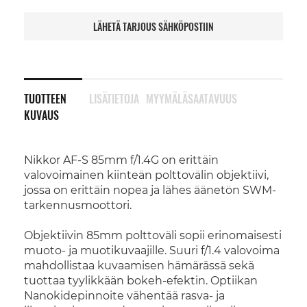
LÄHETÄ TARJOUS SÄHKÖPOSTIIN
TUOTTEEN
LISÄTIETOJA
MYYMÄLÄSAATAVUUS
KUVAUS
Nikkor AF-S 85mm f/1.4G on erittäin
valovoimainen kiinteän polttovälin objektiivi,
jossa on erittäin nopea ja lähes äänetön SWM-
tarkennusmoottori.
Objektiivin 85mm polttoväli sopii erinomaisesti
muoto- ja muotikuvaajille. Suuri f/1.4 valovoima
mahdollistaa kuvaamisen hämärässä sekä
tuottaa tyylikkään bokeh-efektin. Optiikan
Nanokidepinnoite vähentää rasva- ja