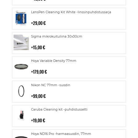
Lisää
LensPen Cleaning Kit White -linssinpuhdistussarja
ostoskoriin
29,00 €
Lisää
Sigma mikrokuituliina 30x30cm
ostoskoriin
15,00 €
Lisää
Hoya Variable Density 77mm
ostoskoriin
179,00 €
Lisää
Nikon NC 77mm -suodin
ostoskoriin
99,00 €
Lisää
Caruba Cleaning kit -puhdistussetti
ostoskoriin
19,00 €
Lisää
Hoya ND16 Pro -harmaasuodin, 77mm