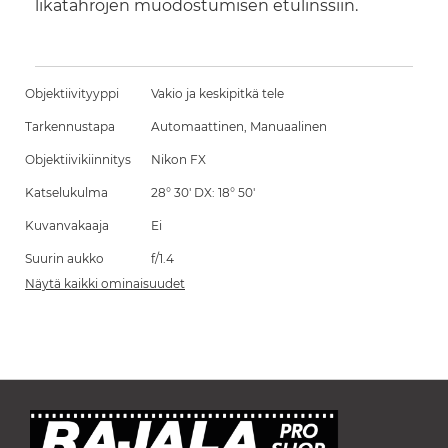
likatahrojen muodostumisen etulinssiin.
Objektiivityyppi
Vakio ja keskipitkä tele
Tarkennustapa
Automaattinen, Manuaalinen
Objektiivikiinnitys
Nikon FX
Katselukulma
28° 30' DX: 18° 50'
Kuvanvakaaja
Ei
Suurin aukko
f/1.4
Näytä kaikki ominaisuudet