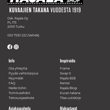
Osk. Rajala Oy
PL 175
20101 Turku
020 7530 222
(Vaihde)
Info
Inspiroidu
Ota yhteyttä
Frame
Pyydä vaihtotarjous
Swap It
Myymälät
Rajala B2B
FAQ
Rental
Meille töihin
Rajala Blogi
Toimitusehdot
Kuvan takana
Tietosuojaseloste
Tilaa uutiskirje
Asiakaspalvelu
Maksutavat