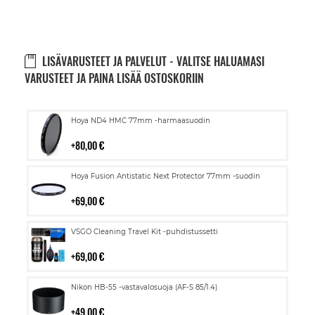
LISÄVARUSTEET JA PALVELUT - VALITSE HALUAMASI
VARUSTEET JA PAINA LISÄÄ OSTOSKORIIN
Lisää
Hoya ND4 HMC 77mm -harmaasuodin
ostoskoriin
80,00 €
Lisää
Hoya Fusion Antistatic Next Protector 77mm -suodin
ostoskoriin
69,00 €
Lisää
VSGO Cleaning Travel Kit -puhdistussetti
ostoskoriin
69,00 €
Lisää
Nikon HB-55 -vastavalosuoja (AF-S 85/1.4)
ostoskoriin
49,00 €