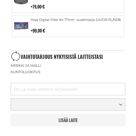
ostoskoriin
79,00 €
Lisää
Hoya Digital Filter Kit 77mm -suodinsarja (UV/CIR-PL/ND8)
ostoskoriin
99,00 €
VAIHTOTARJOUS NYKYISISTÄ LAITTEISTASI
MERKKI JA MALLI
KUNTOLUOKITUS
LISÄÄ LAITE