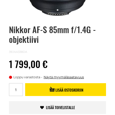
Nikkor AF-S 85mm f/1.4G -
Skip
to
objektiivi
the
beginning
of
the
39JAA338DA
images
gallery
1 799,00 €
Loppu varastosta
Näytä myymäläsaatavuus
LISÄÄ OSTOSKORIIN
LISÄÄ TOIVELISTALLE