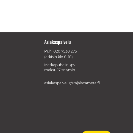
Asiakaspalvelu
Puh.
020 7530 275
(arkisin klo 8-18)
Matkapuhelin-/pv-
maksu 17 snt/min.
asiakaspalvelu@rajalacamera.fi