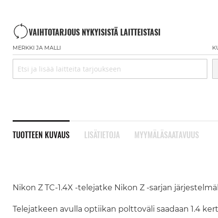
VAIHTOTARJOUS NYKYISISTÄ LAITTEISTASI
MERKKI JA MALLI
K
TUOTTEEN KUVAUS
LISÄTIETOJA
MYYMÄLÄSAATAVUUS
Nikon Z TC-1.4X -telejatke Nikon Z -sarjan järjestelmä
Telejatkeen avulla optiikan polttoväli saadaan 1.4 k