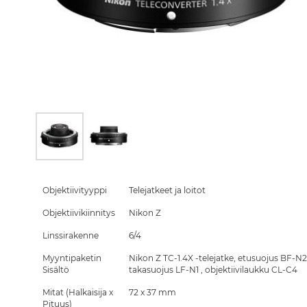
Skip
to
the
Objektiivityyppi
Telejatkeet ja loitot
beginning
Objektiivikiinnitys
Nikon Z
of
the
Linssirakenne
6/4
images
gallery
Myyntipaketin
Nikon Z TC-1.4X -telejatke, etusuojus BF-N2
Sisältö
takasuojus LF-N1 , objektiivilaukku CL-C4
Mitat (Halkaisija x
72 x 37 mm
Pituus)