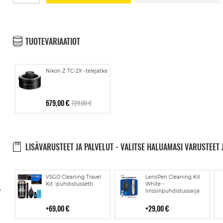
TUOTEVARIAATIOT
Nikon Z TC-2X -telejatke
679,00 €
729,00 €
LISÄVARUSTEET JA PALVELUT - VALITSE HALUAMASI VARUSTEET 
Lisää
Lisää
VSGO Cleaning Travel
LensPen Cleaning Kit
ostoskoriin
ostoskoriin
Kit -puhdistussetti
White -
,
linssinpuhdistussarja
69,00 €
29,00 €