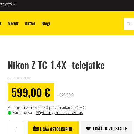
teyttä ››
t
Merkit
Outlet
Blogi
Hae
Nikon Z TC-1.4X -telejatke
39JMA903DA
599,00 €
Alennushinta
629,00 €
Alin hinta viimeisen 30 päivän aikana: 629 €
Varastossa
Näytä myymäläsaatavuus
LISÄÄ TOIVELISTALLE
LISÄÄ OSTOSKORIIN