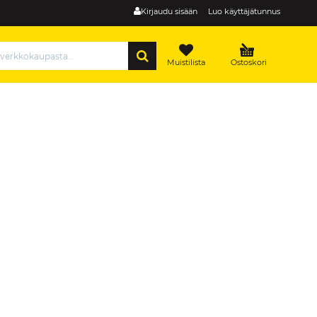
Kirjaudu sisään
Luo käyttäjätunnus
HAE
Muistilista
Ostoskori