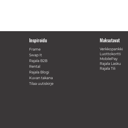
Inspiroidu
Maksutavat
Verkkopankki
Frame
Luottokortti
Swap It
MobilePay
Rajala B2B
Rajala Lasku
Rental
Rajala Tili
Rajala Blogi
Kuvan takana
Tilaa uutiskirje