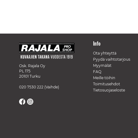
Info
Ota yhteyttä
Pyydä vaihtotarjous
Myymälät
Osk. Rajala Oy
PL 175
FAQ
20101 Turku
Meille töihin
Toimitusehdot
020 7530 222
(Vaihde)
Tietosuojaseloste