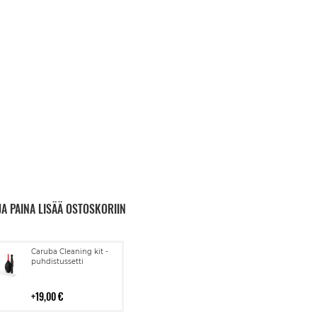
JA PAINA LISÄÄ OSTOSKORIIN
Lisää
Caruba Cleaning kit -
ostoskoriin
puhdistussetti
19,00 €