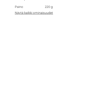
Paino
220 g
Näytä kaikki ominaisuudet