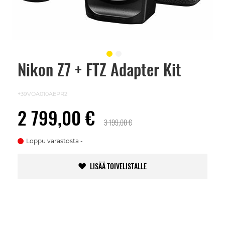
Nikon Z7 + FTZ Adapter Kit
Skip
to
the
beginning
+39VOA010AEPR2
of
the
2 799,00 €
images
3 199,00 €
gallery
Loppu varastosta
LISÄÄ TOIVELISTALLE