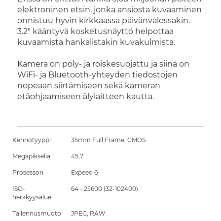
elektroninen etsin, jonka ansiosta kuvaaminen
onnistuu hyvin kirkkaassa päivänvalossakin.
3.2" kääntyvä kosketusnäyttö helpottaa
kuvaamista hankalistakin kuvakulmista.
Kamera on pöly- ja roiskesuojattu ja siinä on
WiFi- ja Bluetooth-yhteyden tiedostojen
nopeaan siirtämiseen sekä kameran
etäohjaamiseen älylaitteen kautta.
Kennotyyppi
35mm Full Frame, CMOS
Megapikseliä
45,7
Prosessori
Expeed 6
ISO-
64 - 25600 (32-102400)
herkkyysalue
Tallennusmuoto
JPEG, RAW