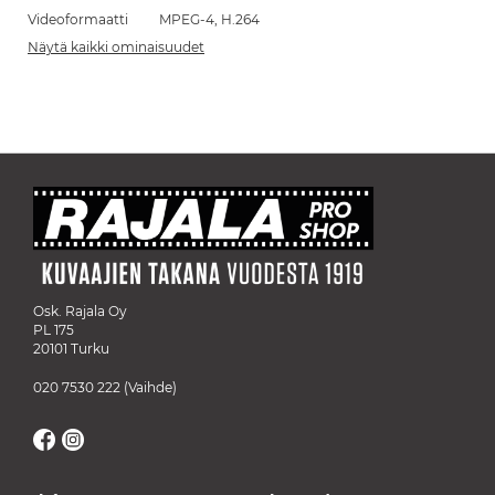
Videoformaatti
MPEG-4, H.264
Näytä kaikki ominaisuudet
Osk. Rajala Oy
PL 175
20101 Turku
020 7530 222
(Vaihde)