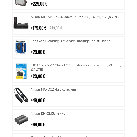
229,00 €
Lisää
Nikon MB-N10 -akkukahva (Nikon Z 5, Z6, Z7, Z6II ja Z7II)
ostoskoriin
179,00 €
219,00 €
Lisää
LensPen Cleaning Kit White -linssinpuhdistussarja
ostoskoriin
29,00 €
Lisää
JJC GSP-Z6-Z7 Glass LCD -näytönsuoja (Nikon Z5, Z6, Z6II,
ostoskoriin
Z7, Z7II)
29,00 €
Lisää
Nikon MC-DC2 -kaukolaukaisin
ostoskoriin
49,00 €
Lisää
Nikon EN-EL15c -akku
ostoskoriin
89,00 €