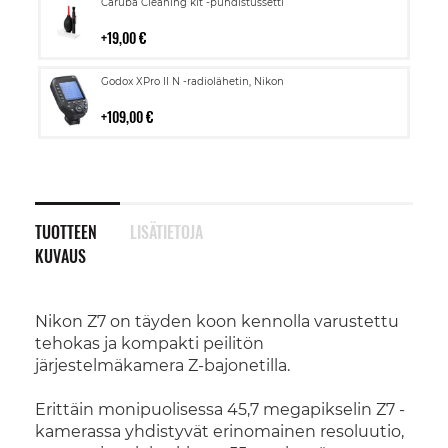
Lisää
Caruba Cleaning kit -puhdistussetti
ostoskoriin
19,00 €
Lisää
Godox XPro II N -radiolähetin, Nikon
ostoskoriin
109,00 €
TUOTTEEN
LISÄTIETOJA
KUVAUS
Nikon Z7 on täyden koon kennolla varustettu
tehokas ja kompakti peilitön
järjestelmäkamera Z-bajonetilla.
Erittäin monipuolisessa 45,7 megapikselin Z7 -
kamerassa yhdistyvät erinomainen resoluutio,