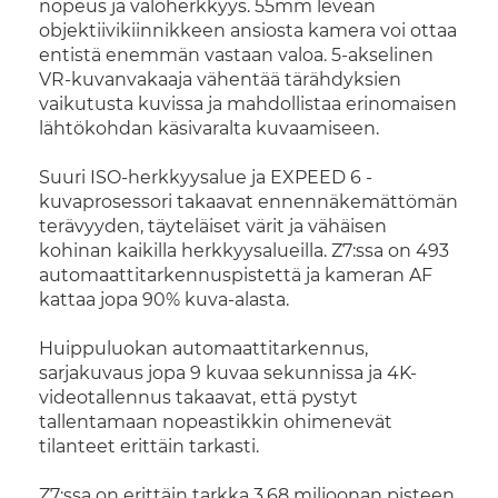
nopeus ja valoherkkyys. 55mm leveän
objektiivikiinnikkeen ansiosta kamera voi ottaa
entistä enemmän vastaan valoa. 5-akselinen
VR-kuvanvakaaja vähentää tärähdyksien
vaikutusta kuvissa ja mahdollistaa erinomaisen
lähtökohdan käsivaralta kuvaamiseen.
Suuri ISO-herkkyysalue ja EXPEED 6 -
kuvaprosessori takaavat ennennäkemättömän
terävyyden, täyteläiset värit ja vähäisen
kohinan kaikilla herkkyysalueilla. Z7:ssa on 493
automaattitarkennuspistettä ja kameran AF
kattaa jopa 90% kuva-alasta.
Huippuluokan automaattitarkennus,
sarjakuvaus jopa 9 kuvaa sekunnissa ja 4K-
videotallennus takaavat, että pystyt
tallentamaan nopeastikkin ohimenevät
tilanteet erittäin tarkasti.
Z7:ssa on erittäin tarkka 3,68 miljoonan pisteen