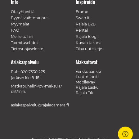
Info
Inspiroidu
Ota yhteyttä
Frame
Pyydä vaihtotarjous
Swap It
Myymälät
Rajala B2B
FAQ
Rental
Meille töihin
Rajala Blogi
Toimitusehdot
Kuvan takana
Tietosuojaseloste
Tilaa uutiskirje
Asiakaspalvelu
Maksutavat
Verkkopankki
Puh.
020 7530 275
Luottokortti
(arkisin klo 8-18)
MobilePay
Matkapuhelin-/pv-maksu 17
Rajala Lasku
snt/min.
Rajala Tili
asiakaspalvelu@rajalacamera.fi