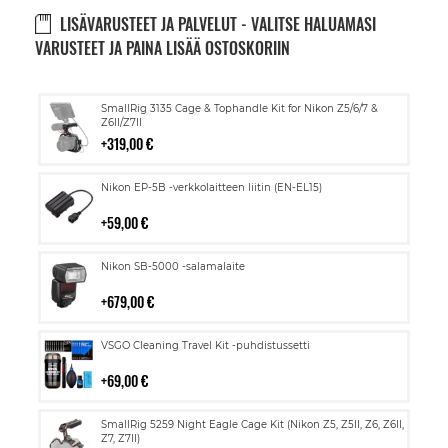
LISÄVARUSTEET JA PALVELUT - VALITSE HALUAMASI
VARUSTEET JA PAINA LISÄÄ OSTOSKORIIN
Lisää
SmallRig 3135 Cage & Tophandle Kit for Nikon Z5/6/7 &
ostoskoriin
Z6II/Z7II
319,00 €
Lisää
Nikon EP-5B -verkkolaitteen liitin (EN-EL15)
ostoskoriin
59,00 €
Lisää
Nikon SB-5000 -salamalaite
ostoskoriin
679,00 €
Lisää
VSGO Cleaning Travel Kit -puhdistussetti
ostoskoriin
69,00 €
Lisää
SmallRig 5259 Night Eagle Cage Kit (Nikon Z5, Z5II, Z6, Z6II,
ostoskoriin
Z7, Z7II)