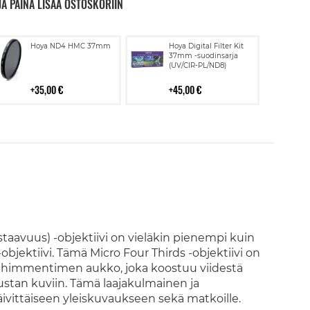
JA PAINA LISÄÄ OSTOSKORIIN
Lisää
Lisää
Hoya ND4 HMC 37mm
Hoya Digital Filter Kit
ostoskoriin
ostoskoriin
37mm -suodinsarja
(UV/CIR-PL/ND8)
35,00 €
45,00 €
avuus) -objektiivi on vieläkin pienempi kuin
bjektiivi. Tämä Micro Four Thirds -objektiivi on
ä himmentimen aukko, joka koostuu viidestä
ustan kuviin. Tämä laajakulmainen ja
ivittäiseen yleiskuvaukseen sekä matkoille.