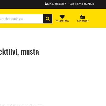
Kirjaudu sisään
Luo käyttäjätunnus
HAE
Muistilista
Ostoskori
ktiivi, musta