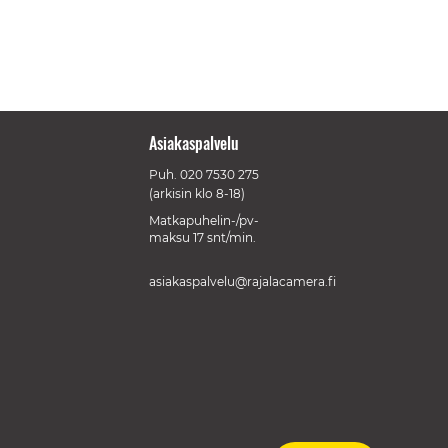
Asiakaspalvelu
Puh.
020 7530 275
(arkisin klo 8-18)
Matkapuhelin-/pv-
maksu 17 snt/min.
asiakaspalvelu@rajalacamera.fi