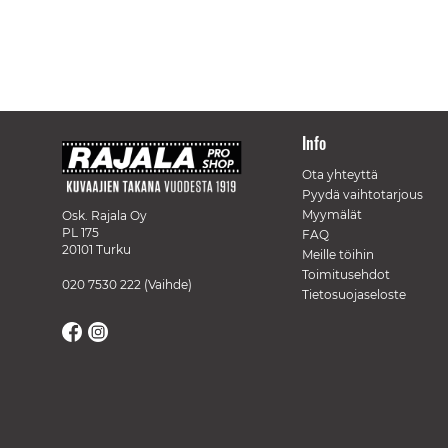
Info
Ota yhteyttä
Pyydä vaihtotarjous
Myymälät
Osk. Rajala Oy
PL 175
FAQ
20101 Turku
Meille töihin
Toimitusehdot
020 7530 222
(Vaihde)
Tietosuojaseloste