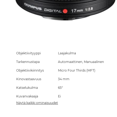
Skip
to
the
Objektiivityyppi
Laajakulma
beginning
Tarkennustapa
Automaattinen, Manuaalinen
of
the
Objektiivikiinnitys
Micro Four Thirds (MFT)
images
gallery
Kinovastaavuus
34 mm
Katselukulma
65°
Kuvanvakaaja
Ei
Näytä kaikki ominaisuudet