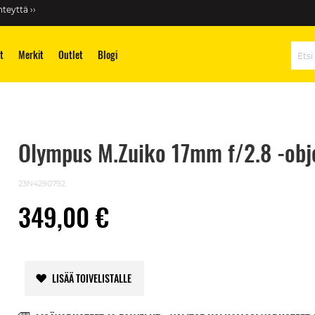
teyttä ››
t
Merkit
Outlet
Blogi
Hae
Olympus M.Zuiko 17mm f/2.8 -obje
23N4290792
349,00 €
LISÄÄ TOIVELISTALLE