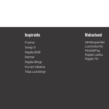
Inspiroidu
Maksutavat
Verkkopankki
Frame
Luottokortti
Swap It
MobilePay
Rajala B2B
Rajala Lasku
Rental
Rajala Tili
Rajala Blogi
Kuvan takana
Tilaa uutiskirje