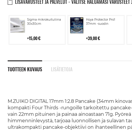
LISÄVARUSTEET JA PALVELUT - VALITSE HALUAMASI VARUSTEET 
Lisää
Lisää
Sigma mikrokuituliina
Hoya Protector Pro1
ostoskoriin
ostoskoriin
30x30cm
37mm -suodin
15,00 €
39,00 €
TUOTTEEN KUVAUS
LISÄTIETOJA
M.ZUIKO DIGITAL 17mm 1:2.8 Pancake (34mm kinovasta
kompakti Four Thirds -rungoille tarkoitettu pancake-o
vain 22mm pituinen ja painaa ainoastaan 71g. Pyöre
himmenninlevystä, tarjoaa luonnollisen ja sulavan ta
ultrakompakti pancake-objektiivi on ihanteellinen pä