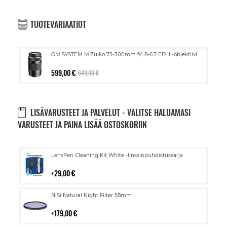
TUOTEVARIAATIOT
OM SYSTEM M.Zuiko 75-300mm f/4.8-6.7 ED II -objektiivi
599,00 €
649,00 €
LISÄVARUSTEET JA PALVELUT - VALITSE HALUAMASI
VARUSTEET JA PAINA LISÄÄ OSTOSKORIIN
Lisää
LensPen Cleaning Kit White -linssinpuhdistussarja
ostoskoriin
29,00 €
Lisää
NiSi Natural Night Filter 58mm
ostoskoriin
179,00 €