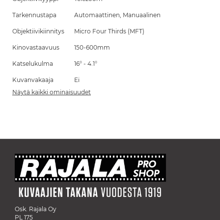
Tarkennustapa
Automaattinen, Manuaalinen
Objektiivikiinnitys
Micro Four Thirds (MFT)
Kinovastaavuus
150-600mm
Katselukulma
16° - 4.1°
Kuvanvakaaja
Ei
Näytä kaikki ominaisuudet
Osk. Rajala Oy
PL 175