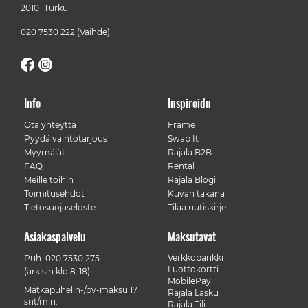
20101 Turku
020 7530 222
(Vaihde)
Info
Inspiroidu
Ota yhteyttä
Frame
Pyydä vaihtotarjous
Swap It
Myymälät
Rajala B2B
FAQ
Rental
Meille töihin
Rajala Blogi
Toimitusehdot
Kuvan takana
Tietosuojaseloste
Tilaa uutiskirje
Asiakaspalvelu
Maksutavat
Verkkopankki
Puh.
020 7530 275
Luottokortti
(arkisin klo 8-18)
MobilePay
Matkapuhelin-/pv-maksu 17
Rajala Lasku
snt/min.
Rajala Tili