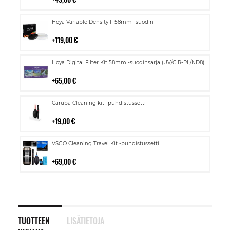
Lisää
Hoya Variable Density II 58mm -suodin
ostoskoriin
119,00 €
Lisää
Hoya Digital Filter Kit 58mm -suodinsarja (UV/CIR-PL/ND8)
ostoskoriin
65,00 €
Lisää
Caruba Cleaning kit -puhdistussetti
ostoskoriin
19,00 €
Lisää
VSGO Cleaning Travel Kit -puhdistussetti
ostoskoriin
69,00 €
TUOTTEEN
LISÄTIETOJA