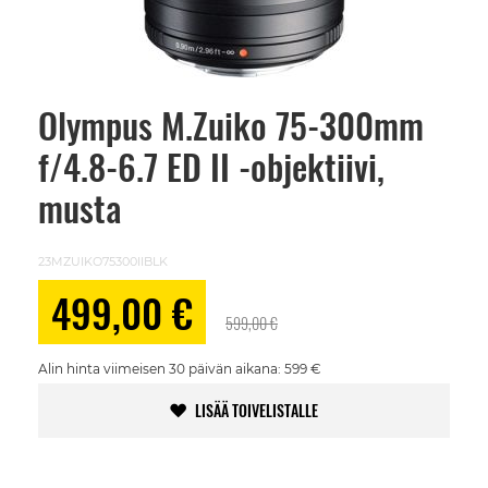
Olympus M.Zuiko 75-300mm
Skip
to
f/4.8-6.7 ED II -objektiivi,
the
beginning
of
musta
the
images
gallery
23MZUIKO75300IIBLK
Alennushinta
499,00 €
599,00 €
Alin hinta viimeisen 30 päivän aikana: 599 €
LISÄÄ TOIVELISTALLE