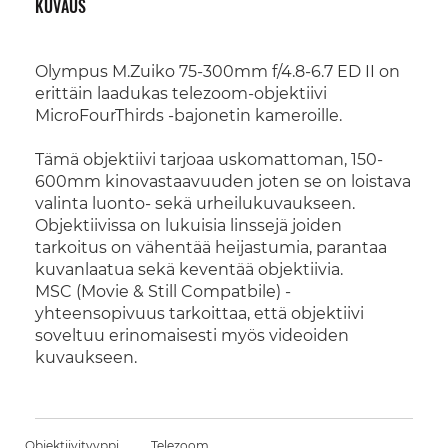
KUVAUS
Olympus M.Zuiko 75-300mm f/4.8-6.7 ED II on
erittäin laadukas telezoom-objektiivi
MicroFourThirds -bajonetin kameroille.
Tämä objektiivi tarjoaa uskomattoman, 150-
600mm kinovastaavuuden joten se on loistava
valinta luonto- sekä urheilukuvaukseen.
Objektiivissa on lukuisia linssejä joiden
tarkoitus on vähentää heijastumia, parantaa
kuvanlaatua sekä keventää objektiivia.
MSC (Movie & Still Compatbile) -
yhteensopivuus tarkoittaa, että objektiivi
soveltuu erinomaisesti myös videoiden
kuvaukseen.
Objektiivityyppi
Telezoom