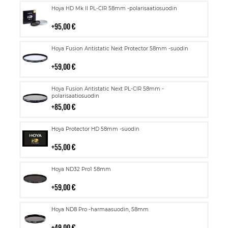
Lisää
Hoya HD Mk II PL-CIR 58mm -polarisaatiosuodin
ostoskoriin
95,00 €
Lisää
Hoya Fusion Antistatic Next Protector 58mm -suodin
ostoskoriin
59,00 €
Lisää
Hoya Fusion Antistatic Next PL-CIR 58mm -
ostoskoriin
polarisaatiosuodin
85,00 €
Lisää
Hoya Protector HD 58mm -suodin
ostoskoriin
55,00 €
Lisää
Hoya ND32 Pro1 58mm
ostoskoriin
59,00 €
Lisää
Hoya ND8 Pro -harmaasuodin, 58mm
ostoskoriin
49,00 €