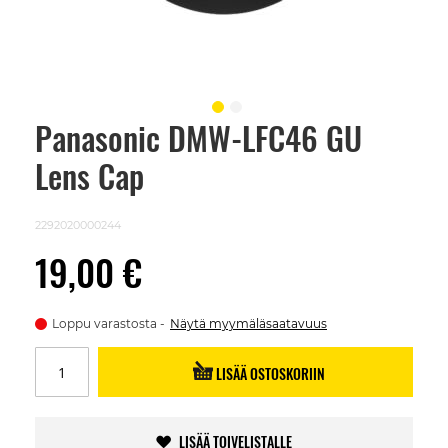
Panasonic DMW-LFC46 GU
Skip
to
Lens Cap
the
beginning
of
the
2292020000244
images
gallery
19,00 €
Loppu varastosta
Näytä myymäläsaatavuus
LISÄÄ OSTOSKORIIN
LISÄÄ TOIVELISTALLE