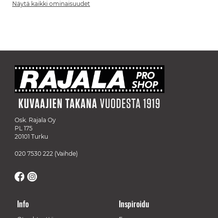
Näytä kaikki ominaisuudet
Osk. Rajala Oy
PL 175
20101 Turku
020 7530 222
(Vaihde)
Info
Inspiroidu