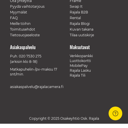
Ota yhteyttä
Frame
Pyydä vaihtotarjous
Swap It
Myymälät
Rajala B2B
FAQ
Rental
Meille töihin
Rajala Blogi
Toimitusehdot
Kuvan takana
Tietosuojaseloste
Tilaa uutiskirje
Asiakaspalvelu
Maksutavat
Verkkopankki
Puh.
020 7530 275
Luottokortti
(arkisin klo 8-18)
MobilePay
Matkapuhelin-/pv-maksu 17
Rajala Lasku
snt/min.
Rajala Tili
asiakaspalvelu@rajalacamera.fi
Copyright © 2025 Osakeyhtiö Osk. Rajala
// Track a page view, by UPI