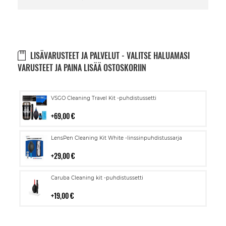
LISÄVARUSTEET JA PALVELUT - VALITSE HALUAMASI
VARUSTEET JA PAINA LISÄÄ OSTOSKORIIN
Lisää
VSGO Cleaning Travel Kit -puhdistussetti
ostoskoriin
69,00 €
Lisää
LensPen Cleaning Kit White -linssinpuhdistussarja
ostoskoriin
29,00 €
Lisää
Caruba Cleaning kit -puhdistussetti
ostoskoriin
19,00 €