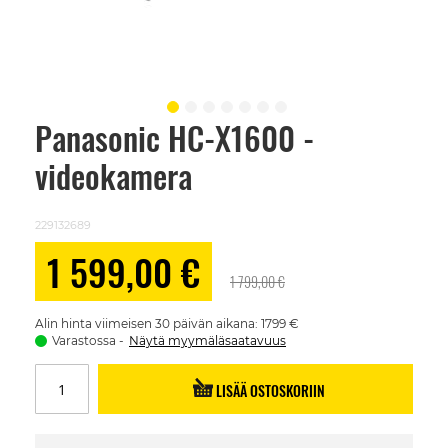
Panasonic HC-X1600 -
Skip
to
videokamera
the
beginning
of
the
229132689
images
gallery
Alennushinta
1 599,00 €
1 799,00 €
Alin hinta viimeisen 30 päivän aikana: 1799 €
Varastossa
Näytä myymäläsaatavuus
LISÄÄ OSTOSKORIIN