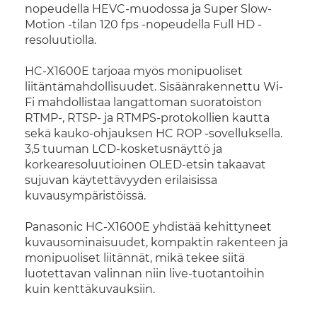
nopeudella HEVC-muodossa ja Super Slow-
Motion -tilan 120 fps -nopeudella Full HD -
resoluutiolla.
HC-X1600E tarjoaa myös monipuoliset
liitäntämahdollisuudet. Sisäänrakennettu Wi-
Fi mahdollistaa langattoman suoratoiston
RTMP-, RTSP- ja RTMPS-protokollien kautta
sekä kauko-ohjauksen HC ROP -sovelluksella.
3,5 tuuman LCD-kosketusnäyttö ja
korkearesoluutioinen OLED-etsin takaavat
sujuvan käytettävyyden erilaisissa
kuvausympäristöissä.
Panasonic HC-X1600E yhdistää kehittyneet
kuvausominaisuudet, kompaktin rakenteen ja
monipuoliset liitännät, mikä tekee siitä
luotettavan valinnan niin live-tuotantoihin
kuin kenttäkuvauksiin.