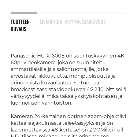
TUOTTEEN
LISÄTIETOJA
MYYMÄLÄSAATAVUUS
KUVAUS
Panasonic HC-X1600E on suorituskykyinen 4K
60p -videokamera, joka on suunniteltu
ammattilaisille ja sisällöntuottajille, jotka
arvostavat liikkuvuutta, monipuolisuutta ja
erinomaista kuvanlaatua. Se tuottaa
broadcast-tasoista videokuvaa 4:2:2 10-bittisellä
värisyvyydellä, mikä takaa yksityiskohtaisen ja
luonnollisen värintoiston.
Kameran 24-kertainen optinen zoom-objektiivi
kattaa laajakulmasta teleetäisyyksiin ja on
laajennettavissa 48-kertaiseksi i.ZOOMiksi Full
HD -tilassa, mikä tekee siitä erinomaisen