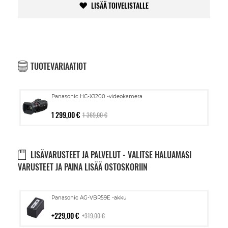
LISÄÄ TOIVELISTALLE
TUOTEVARIAATIOT
Panasonic HC-X1200 -videokamera
1 299,00 €
1 369,00 €
LISÄVARUSTEET JA PALVELUT - VALITSE HALUAMASI
VARUSTEET JA PAINA LISÄÄ OSTOSKORIIN
Lisää
Panasonic AG-VBR59E -akku
ostoskoriin
229,00 €
319,00 €