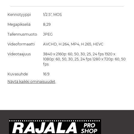
Kennotyyppi
1/2.5", MOS
Megapikseliä
8,29
Tallennusmuoto
JPEG
Videoformaatti
AVCHD, H.264, MP4, H.265, HEVC
Videotaajuus
3840 x 2160p: 60, 50, 30, 25, 24 fps 1920 x
1080p: 60, 50, 30, 25, 24 fps 1280 x 720p: 60, 50
fps
Kuvasuhde
16:9
Näytä kaikki ominaisuudet