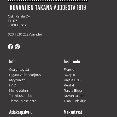
Osk. Rajala Oy
PL 175
20101 Turku
020 7530 222
(Vaihde)
Info
Inspiroidu
Ota yhteyttä
Frame
Pyydä vaihtotarjous
Swap It
Myymälät
Rajala B2B
FAQ
Rental
Meille töihin
Rajala Blogi
Toimitusehdot
Kuvan takana
Tietosuojaseloste
Tilaa uutiskirje
Asiakaspalvelu
Maksutavat