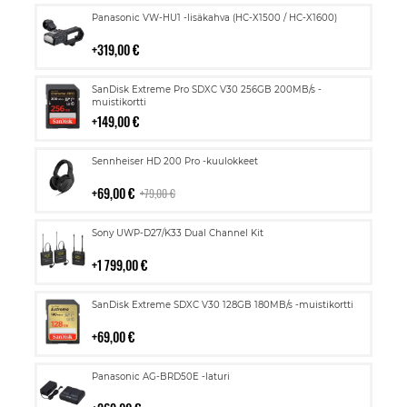
Lisää
Panasonic VW-HU1 -lisäkahva (HC-X1500 / HC-X1600)
ostoskoriin
319,00 €
Lisää
SanDisk Extreme Pro SDXC V30 256GB 200MB/s -
ostoskoriin
muistikortti
149,00 €
Lisää
Sennheiser HD 200 Pro -kuulokkeet
ostoskoriin
69,00 €
79,00 €
Lisää
Sony UWP-D27/K33 Dual Channel Kit
ostoskoriin
1 799,00 €
Lisää
SanDisk Extreme SDXC V30 128GB 180MB/s -muistikortti
ostoskoriin
69,00 €
Lisää
Panasonic AG-BRD50E -laturi
ostoskoriin