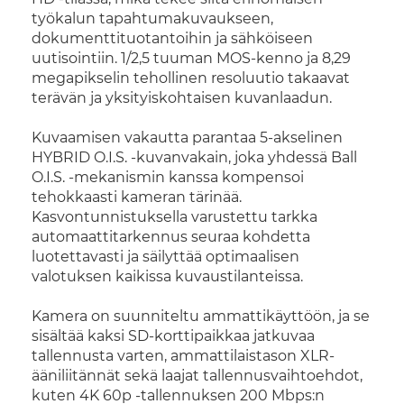
työkalun tapahtumakuvaukseen,
dokumenttituotantoihin ja sähköiseen
uutisointiin. 1/2,5 tuuman MOS-kenno ja 8,29
megapikselin tehollinen resoluutio takaavat
terävän ja yksityiskohtaisen kuvanlaadun.
Kuvaamisen vakautta parantaa 5-akselinen
HYBRID O.I.S. -kuvanvakain, joka yhdessä Ball
O.I.S. -mekanismin kanssa kompensoi
tehokkaasti kameran tärinää.
Kasvontunnistuksella varustettu tarkka
automaattitarkennus seuraa kohdetta
luotettavasti ja säilyttää optimaalisen
valotuksen kaikissa kuvaustilanteissa.
Kamera on suunniteltu ammattikäyttöön, ja se
sisältää kaksi SD-korttipaikkaa jatkuvaa
tallennusta varten, ammattilaistason XLR-
ääniliitännät sekä laajat tallennusvaihtoehdot,
kuten 4K 60p -tallennuksen 200 Mbps:n