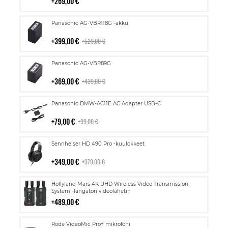
269,00 €
Lisää
Panasonic AG-VBR118G -akku
ostoskoriin
399,00 €
529,00 €
Lisää
Panasonic AG-VBR89G
ostoskoriin
369,00 €
439,00 €
Lisää
Panasonic DMW-AC11E AC Adapter USB-C
ostoskoriin
79,00 €
99,00 €
Lisää
Sennheiser HD 490 Pro -kuulokkeet
ostoskoriin
349,00 €
379,00 €
Lisää
Hollyland Mars 4K UHD Wireless Video Transmission
ostoskoriin
System -langaton videolähetin
489,00 €
Lisää
Rode VideoMic Pro+ mikrofoni