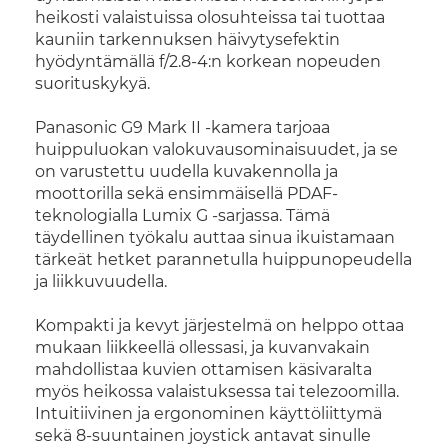
heikosti valaistuissa olosuhteissa tai tuottaa
kauniin tarkennuksen häivytysefektin
hyödyntämällä f/2.8-4:n korkean nopeuden
suorituskykyä.
Panasonic G9 Mark II -kamera tarjoaa
huippuluokan valokuvausominaisuudet, ja se
on varustettu uudella kuvakennolla ja
moottorilla sekä ensimmäisellä PDAF-
teknologialla Lumix G -sarjassa. Tämä
täydellinen työkalu auttaa sinua ikuistamaan
tärkeät hetket parannetulla huippunopeudella
ja liikkuvuudella.
Kompakti ja kevyt järjestelmä on helppo ottaa
mukaan liikkeellä ollessasi, ja kuvanvakain
mahdollistaa kuvien ottamisen käsivaralta
myös heikossa valaistuksessa tai telezoomilla.
Intuitiivinen ja ergonominen käyttöliittymä
sekä 8-suuntainen joystick antavat sinulle