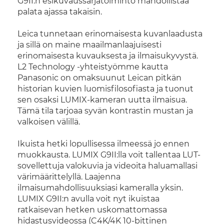
G9II:n esikuvaussarjatoiminto mahdollistaa
palata ajassa takaisin.
Leica tunnetaan erinomaisesta kuvanlaadusta
ja sillä on maine maailmanlaajuisesti
erinomaisesta kuvauksesta ja ilmaisukyvystä.
L2 Technology -yhteistyömme kautta
Panasonic on omaksuunut Leican pitkän
historian kuvien luomisfilosofiasta ja tuonut
sen osaksi LUMIX-kameran uutta ilmaisua.
Tämä tila tarjoaa syvän kontrastin mustan ja
valkoisen välillä.
Ikuista hetki lopullisessa ilmeessä jo ennen
muokkausta. LUMIX G9II:lla voit tallentaa LUT-
sovellettuja valokuvia ja videoita haluamallasi
värimäärittelyllä. Laajenna
ilmaisumahdollisuuksiasi kameralla yksin.
LUMIX G9II:n avulla voit nyt ikuistaa
ratkaisevan hetken uskomattomassa
hidastusvideossa (C4K/4K 10-bittinen