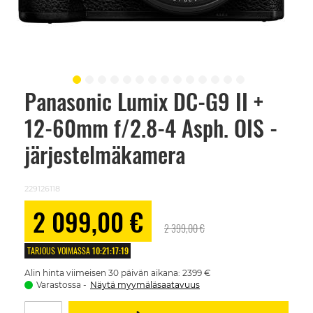
Panasonic Lumix DC-G9 II +
Skip
to
12-60mm f/2.8-4 Asph. OIS -
the
beginning
of
järjestelmäkamera
the
images
gallery
229126118
Alennushinta
2 099,00 €
2 399,00 €
TARJOUS VOIMASSA
10
:
21
:
17
:
18
Alin hinta viimeisen 30 päivän aikana: 2399 €
Varastossa
Näytä myymäläsaatavuus