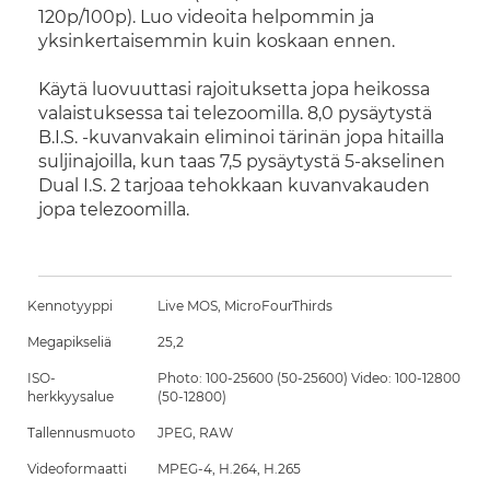
120p/100p). Luo videoita helpommin ja
yksinkertaisemmin kuin koskaan ennen.
Käytä luovuuttasi rajoituksetta jopa heikossa
valaistuksessa tai telezoomilla. 8,0 pysäytystä
B.I.S. -kuvanvakain eliminoi tärinän jopa hitailla
suljinajoilla, kun taas 7,5 pysäytystä 5-akselinen
Dual I.S. 2 tarjoaa tehokkaan kuvanvakauden
jopa telezoomilla.
Kennotyyppi
Live MOS, MicroFourThirds
Megapikseliä
25,2
ISO-
Photo: 100-25600 (50-25600) Video: 100-12800
herkkyysalue
(50-12800)
Tallennusmuoto
JPEG, RAW
Videoformaatti
MPEG-4, H.264, H.265