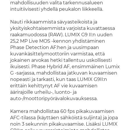
mahdollisuuden valita tarkennusalueen
intuitiivisesti yhdellä peukalon liikkeellä.
Nauti rikkaammista sävyasteikoista ja
yksityiskohtaisemmista varjoista kuvattaessa
raakamuodossa (RAW). LUMIX G9 II:n uuden
25,2 MP Live MOS -kennon yhdistäminen
Phase Detection AF:hen ja uusimpaan
kuvankäsittelymoottoriin varmistaa, että
jokainen arvokas hetki tallentuu uskollisesti
ikuisesti. Phase Hybrid AF, ensimmäinen Lumix
G -sarjassa, mahdollistaa jatkuvan kuvaamisen
nopeasti ja tarkasti, kun taas LUMIX G9II:n
erittäin kehittynyt AF vie kuvaamisen
äärirajoille urheilu-, luonto- ja
auto-/moottoripyörävalokuvauksessa.
Kamera mahdollistaa 60 fps pikakuvaamisen
AFC-tilassa (käyttäen sähköistä suljinta) ja jopa
noin 3 sekunnin pikakuvaamise. Lisäksi LUMIX