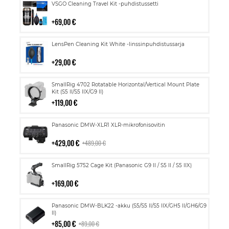
Lisää
VSGO Cleaning Travel Kit -puhdistussetti
ostoskoriin
69,00 €
Lisää
LensPen Cleaning Kit White -linssinpuhdistussarja
ostoskoriin
29,00 €
Lisää
SmallRig 4702 Rotatable Horizontal/Vertical Mount Plate
ostoskoriin
Kit (S5 II/S5 IIX/G9 II)
119,00 €
Lisää
Panasonic DMW-XLR1 XLR-mikrofonisovitin
ostoskoriin
429,00 €
489,00 €
Lisää
SmallRig 5752 Cage Kit (Panasonic G9 II / S5 II / S5 IIX)
ostoskoriin
169,00 €
Lisää
Panasonic DMW-BLK22 -akku (S5/S5 II/S5 IIX/GH5 II/GH6/G9
ostoskoriin
II)
85,00 €
89,00 €