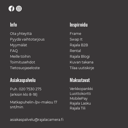
Info
Inspiroidu
Ota yhteyttä
Frame
Pyydä vaihtotarjous
Swap It
Myymälät
Rajala B2B
FAQ
Rental
Meille töihin
Rajala Blogi
Toimitusehdot
Kuvan takana
Tietosuojaseloste
Tilaa uutiskirje
Asiakaspalvelu
Maksutavat
Verkkopankki
Puh.
020 7530 275
Luottokortti
(arkisin klo 8-18)
MobilePay
Matkapuhelin-/pv-maksu 17
Rajala Lasku
snt/min.
Rajala Tili
asiakaspalvelu@rajalacamera.fi