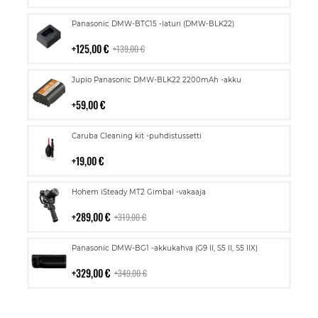
Lisää
Panasonic DMW-BTC15 -laturi (DMW-BLK22)
ostoskoriin
125,00 €
139,00 €
Lisää
Jupio Panasonic DMW-BLK22 2200mAh -akku
ostoskoriin
59,00 €
Lisää
Caruba Cleaning kit -puhdistussetti
ostoskoriin
19,00 €
Lisää
Hohem iSteady MT2 Gimbal -vakaaja
ostoskoriin
289,00 €
319,00 €
Lisää
Panasonic DMW-BG1 -akkukahva (G9 II, S5 II, S5 IIX)
ostoskoriin
329,00 €
349,00 €