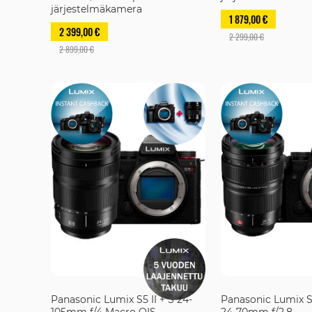
järjestelmäkamera
1 879,00 €
2 399,00 €
2 299,00 €
2 899,00 €
Panasonic Lumix S5 II + S 24-
Panasonic Lumix S5
105mm f/4 Macro OIS -
24-70mm f/2.8 -