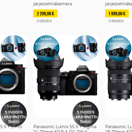
järjestelmäkamera
järjestelmä
2 299,00 €
1 999,00 €
2 599,00 €
2 499,00 €
 II + S Pro
Panasonic Lumix S5 II + Sigma
Panasonic Lu
24-70mm f/2.8 A DG DN II -
28-70mm f/2