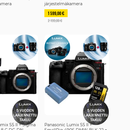
kamera
järjestelmäkamera
1 599,00 €
2 199,00 €
mix S5 II + Sigma
Panasonic Lumix S5 II +
.8 C DG DN -
SmallRig 4906 DMW-BLK-22 +