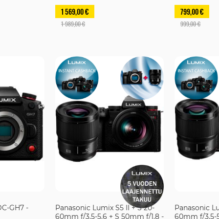
1 569,00 €
799,00 €
1 989,00 €
999,00 €
DC-GH7 -
Panasonic Lumix S5 II + S 20-
Panasonic Lum
60mm f/3.5-5.6 + S 50mm f/1.8 -
60mm f/3.5-5