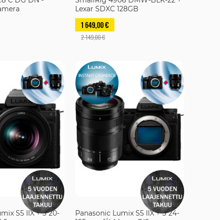
kamera
Lexar SDXC 128GB
1 649,00 €
2 149,00 €
mix S5 IIX + S 20-
Panasonic Lumix S5 IIX + S 24-