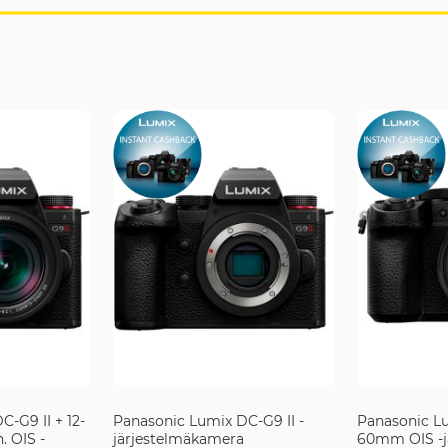
-G9 II + 12-
Panasonic Lumix DC-G9 II -
Panasonic Lu
. OIS -
järjestelmäkamera
60mm OIS -j