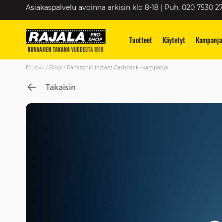
Skip
Asiakaspalvelu avoinna arkisin klo 8-18 | Puh. 020 7530 2
to
Content
Tuotteet
Käytetyt
Kampanja
Etusivu
Blogi
Panasonic Instant Cashback -kampanja
Takaisin