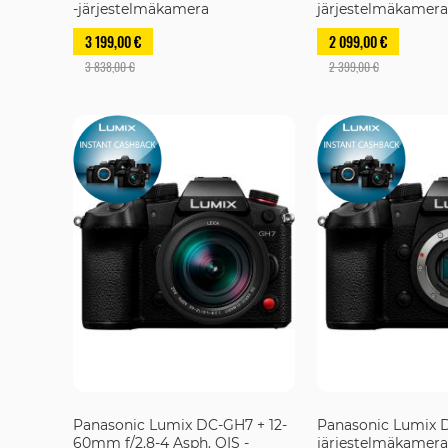
-järjestelmäkamera
järjestelmäkamera
3 199,00 €
2 099,00 €
3 838,00 €
2 399,00 €
Panasonic Lumix DC-GH7 + 12-
Panasonic Lumix 
60mm f/2.8-4 Asph. OIS -
järjestelmäkamera