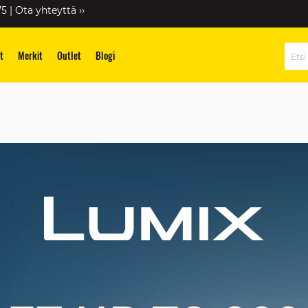
75 |
Ota yhteyttä ››
t
Merkit
Outlet
Blogi
Hae