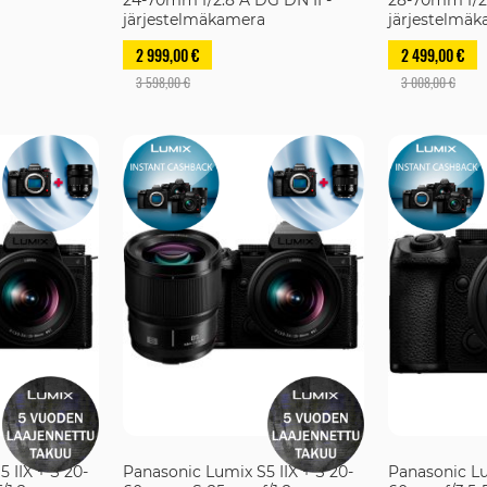
järjestelmäkamera
järjestelmä
2 999,00 €
2 499,00 €
3 598,00 €
3 008,00 €
 IIX + S 20-
Panasonic Lumix S5 IIX + S 20-
Panasonic Lu