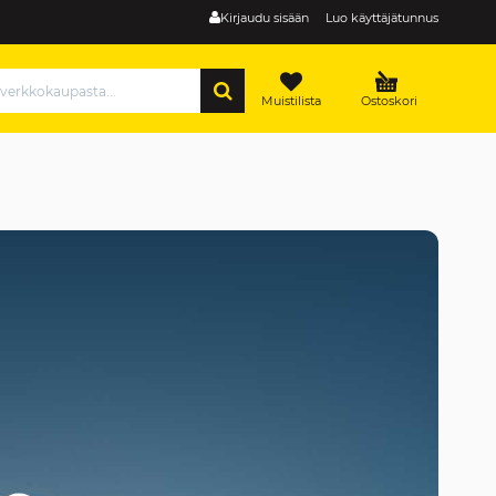
Kirjaudu sisään
Luo käyttäjätunnus
HAE
Muistilista
Ostoskori