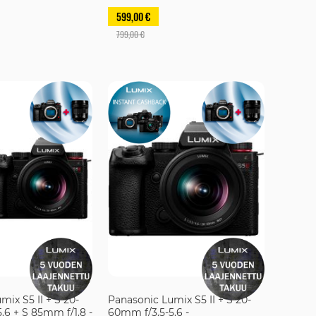
599,00 €
799,00 €
ix S5 II + S 20-
Panasonic Lumix S5 II + S 20-
.6 + S 85mm f/1.8 -
60mm f/3.5-5.6 -