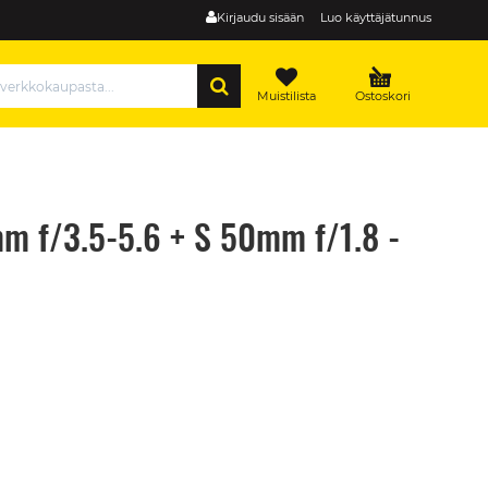
Kirjaudu sisään
Luo käyttäjätunnus
HAE
Muistilista
Ostoskori
m f/3.5-5.6 + S 50mm f/1.8 -