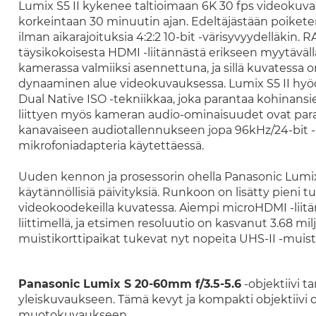
Lumix S5 II kykenee taltioimaan 6K 30 fps videokuvaa
korkeintaan 30 minuutin ajan. Edeltäjästään poiket
ilman aikarajoituksia 4:2:2 10-bit -värisyvyydelläkin
täysikokoisesta HDMI -liitännästä erikseen myytävällä
kamerassa valmiiksi asennettuna, ja sillä kuvatessa 
dynaaminen alue videokuvauksessa. Lumix S5 II hyö
Dual Native ISO -tekniikkaa, joka parantaa kohinansi
liittyen myös kameran audio-ominaisuudet ovat pa
kanavaiseen audiotallennukseen jopa 96kHz/24-bit -
mikrofoniadapteria käytettäessä.
Uuden kennon ja prosessorin ohella Panasonic Lumix
käytännöllisiä päivityksiä. Runkoon on lisätty pieni
videokoodekeilla kuvatessa. Aiempi microHDMI -liitä
liittimellä, ja etsimen resoluutio on kasvanut 3.68 
muistikorttipaikat tukevat nyt nopeita UHS-II -muisti
Panasonic Lumix S 20-60mm f/3.5-5.6
-objektiivi t
yleiskuvaukseen. Tämä kevyt ja kompakti objektiivi 
muotokuvaukseen.