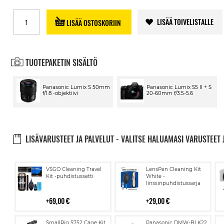
LISÄÄ TOIVELISTALLE
LISÄÄ OSTOSKORIIN
TUOTEPAKETIN SISÄLTÖ
Panasonic Lumix S 50mm
Panasonic Lumix S5 II + S
f/1.8 -objektiivi
20-60mm f/3.5-5.6
LISÄVARUSTEET JA PALVELUT - VALITSE HALUAMASI VARUSTEET 
Lisää
Lisää
VSGO Cleaning Travel
LensPen Cleaning Kit
ostoskoriin
ostoskoriin
Kit -puhdistussetti
White -
linssinpuhdistussarja
69,00 €
29,00 €
Lisää
Lisää
SmallRig 5752 Cage Kit
Panasonic DMW-BLK22