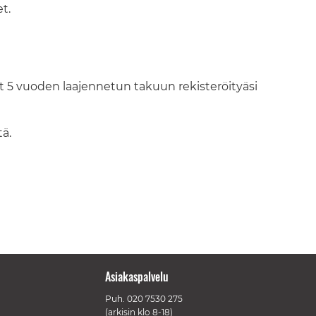
t.
t 5 vuoden laajennetun takuun rekisteröityäsi
ä.
Asiakaspalvelu
Puh.
020 7530 275
(arkisin klo 8-18)