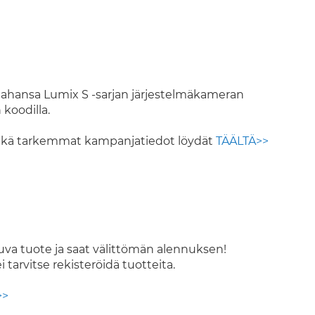
tahansa Lumix S -sarjan järjestelmäkameran
koodilla.
 sekä tarkemmat kampanjatiedot löydät
TÄÄLTÄ>>
va tuote ja saat välittömän alennuksen!
tarvitse rekisteröidä tuotteita.
>>