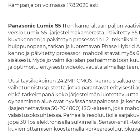
Kampanja on voimassa 17.8.2026 asti.
Panasonic Lumix S5 II
on kameraltaan paljon vaativill
versio Lumix S5 -järjestelmäkamerasta. Päivitetty S5 
kuvakennon ja päivitetyn prosessorin L2 -tekniikalla
huippunopean, tarkan ja luotettavan Phase Hybrid A
kenno ja päivitetty prosessori mahdollistavat myös
sisäisesti. Myös jo valmiiksi alan parhaimmistoon k
ja optimoitu erityisesti videokuvausta silmälläpitäen
Uusi täysikokoinen 24.2MP CMOS -kenno sisältää e
vaihetunnistuspistettä, jotka parantavat erityisest
ehkä tärkeimpänä koko järjestelmän luotettavuutta 
dynaaminen alue ovat hyvässä tasapainossa, ja kenno
(laajennettavissa 50-204800) ISO -alueen, joka mahdo
valaistusolosuhteissa. Parhaalla resoluutiolla sarjaku
jopa 30 fps elektronisella sulkimella. Sensor-shift -
kuvien ottamisen koostamalla korkearesoluutiokuva k