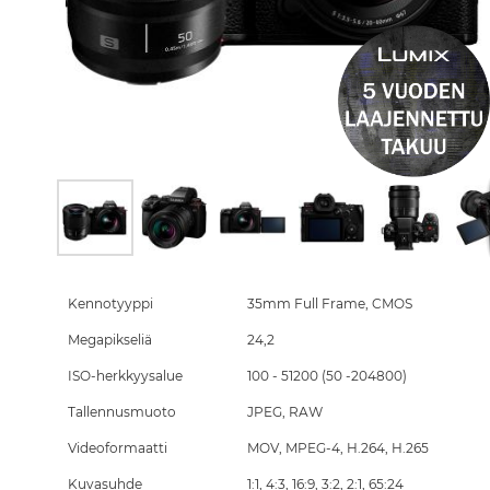
Skip
to
the
Kennotyyppi
35mm Full Frame, CMOS
beginning
Megapikseliä
24,2
of
the
ISO-herkkyysalue
100 - 51200 (50 -204800)
images
gallery
Tallennusmuoto
JPEG, RAW
Videoformaatti
MOV, MPEG-4, H.264, H.265
Kuvasuhde
1:1, 4:3, 16:9, 3:2, 2:1, 65:24