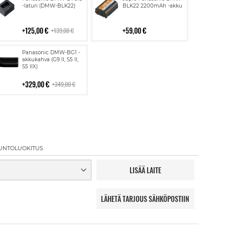
ostoskoriin
ostoskoriin
-laturi (DMW-BLK22)
BLK22 2200mAh -akku
125,00 €
59,00 €
139,00 €
Lisää
Panasonic DMW-BG1 -
ostoskoriin
akkukahva (G9 II, S5 II,
S5 IIX)
329,00 €
349,00 €
UNTOLUOKITUS
LISÄÄ LAITE
LÄHETÄ TARJOUS SÄHKÖPOSTIIN