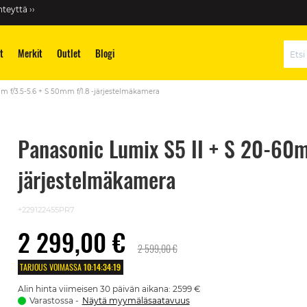
teyttä ››
t
Merkit
Outlet
Blogi
Hae
m f/3.5-5.6 + S 50mm f/1.8 -järjestelmäkamera
Panasonic Lumix S5 II + S 20-60m
järjestelmäkamera
+229122455PR7
2 299,00 €
2 599,00 €
TARJOUS VOIMASSA
10
:
14
:
34
:
18
Alin hinta viimeisen 30 päivän aikana: 2599 €
Varastossa
Näytä myymäläsaatavuus