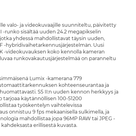
e valo- ja videokuvaajille suunniteltu, päivitetty
II -runko sisältää uuden 24.2 megapikselin
, jotka yhdessä mahdollistavat täysin uuden,
F -hybridivaihetarkennusjärjestelmän. Uusi
 6K -videokuvauksen koko kennolla kameran
uuluvaa runkovakautusjärjestelmää on paranneltu
.
nsimmäisenä Lumix -kamerana 779
i automaattitarkennuksen kohteenseurantaa ja
huomattavasti. S5 II:n uuden kennon herkkyys ja
 tarjoaa käytännöllisen 100-51200
llistaa työskentelyn vaihtelevissa
vaus onnistuu 9 fps mekaanisella sulkimella, ja
teknologia mahdollistaa jopa 96MP RAW tai JPEG -
ahdeksasta erillisestä kuvasta.