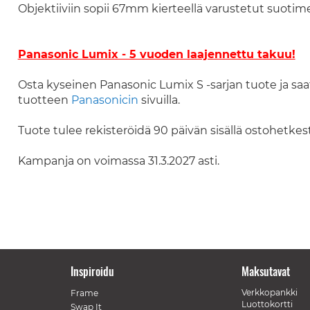
Objektiiviin sopii 67mm kierteellä varustetut suotime
Panasonic Lumix - 5 vuoden laajennettu takuu!
Osta kyseinen Panasonic Lumix S -sarjan tuote ja saa
tuotteen
Panasonicin
sivuilla.
Tuote tulee rekisteröidä 90 päivän sisällä ostohetkest
Kampanja on voimassa 31.3.2027 asti.
Inspiroidu
Maksutavat
Verkkopankki
Frame
Luottokortti
Swap It