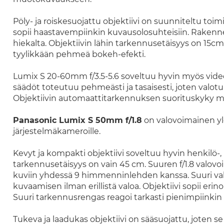
Pöly- ja roiskesuojattu objektiivi on suunniteltu toi
sopii haastavempiinkin kuvausolosuhteisiin. Rakenne s
hiekalta. Objektiivin lähin tarkennusetäisyys on 1
tyylikkään pehmeä bokeh-efekti.
Lumix S 20-60mm f/3.5-5.6 soveltuu hyvin myös video
säädöt toteutuu pehmeästi ja tasaisesti, joten valotuk
Objektiivin automaattitarkennuksen suorituskyky m
Panasonic Lumix S 50mm f/1.8
on valovoimainen ylei
järjestelmäkameroille.
Kevyt ja kompakti objektiivi soveltuu hyvin henkilö-,
tarkennusetäisyys on vain 45 cm. Suuren f/1.8 valovo
kuviin yhdessä 9 himmenninlehden kanssa. Suuri v
kuvaamisen ilman erillistä valoa. Objektiivi sopii erin
Suuri tarkennusrengas reagoi tarkasti pienimpiinkin 
Tukeva ja laadukas objektiivi on sääsuojattu, joten s