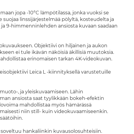
mimaan jopa -10°C lämpötilassa, jonka vuoksi se
uojaa linssijärjestelmää pölyltä, kosteudelta ja
5cm ja 9-himmenninlehden ansiosta kuvaan saadaan
kuvaukseen. Objektiivi on hiljainen ja aukon
seen ei tule ikävän näköisiä äkillisiä muutoksia.
ahdollistaa erinomaisen tarkan 4K-videokuvan.
sobjektiivi Leica L -kiinnityksellä varustetuille
 muoto-, ja yleiskuvaamiseen. Lähin
iman ansiosta saat tyylikkään bokeh-efektin
alovoima mahdollistaa myös hämärässä
omaisesti niin still- kuin videokuvaamiseenkin.
säätöihin.
e soveltuu hankaliinkin kuvausolosuhteisiin.