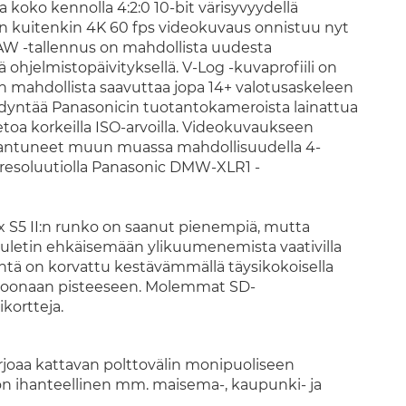
 koko kennolla 4:2:0 10-bit värisyvyydellä
en kuitenkin 4K 60 fps videokuvaus onnistuu nyt
. RAW -tallennus on mahdollista uudesta
 ohjelmistopäivityksellä. V-Log -kuvaprofiili on
on mahdollista saavuttaa jopa 14+ valotusaskeleen
dyntää Panasonicin tuotantokameroista lainattua
etoa korkeilla ISO-arvoilla. Videokuvaukseen
rantuneet muun muassa mahdollisuudella 4-
resoluutiolla Panasonic DMW-XLR1 -
 S5 II:n runko on saanut pienempiä, mutta
 tuuletin ehkäisemään ylikuumenemista vaativilla
ntä on korvattu kestävämmällä täysikokoisella
miljoonaan pisteeseen. Molemmat SD-
kortteja.
arjoaa kattavan polttovälin monipuoliseen
on ihanteellinen mm. maisema-, kaupunki- ja