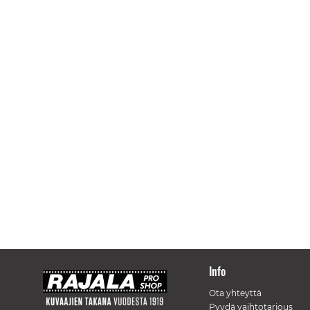
Info
Ota yhteyttä
Pyydä vaihtotarjous