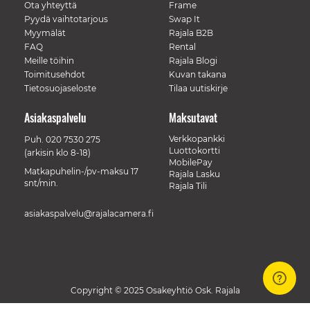
Ota yhteyttä
Frame
Pyydä vaihtotarjous
Swap It
Myymälät
Rajala B2B
FAQ
Rental
Meille töihin
Rajala Blogi
Toimitusehdot
Kuvan takana
Tietosuojaseloste
Tilaa uutiskirje
Asiakaspalvelu
Maksutavat
Verkkopankki
Puh.
020 7530 275
Luottokortti
(arkisin klo 8-18)
MobilePay
Matkapuhelin-/pv-maksu 17
Rajala Lasku
snt/min.
Rajala Tili
asiakaspalvelu@rajalacamera.fi
Copyright © 2025 Osakeyhtiö Osk. Rajala
// Track a page view, by UPI