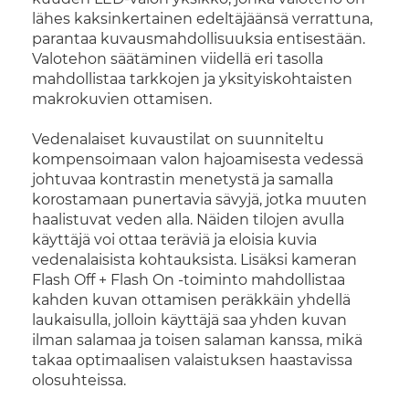
lähes kaksinkertainen edeltäjäänsä verrattuna,
parantaa kuvausmahdollisuuksia entisestään.
Valotehon säätäminen viidellä eri tasolla
mahdollistaa tarkkojen ja yksityiskohtaisten
makrokuvien ottamisen.
Vedenalaiset kuvaustilat on suunniteltu
kompensoimaan valon hajoamisesta vedessä
johtuvaa kontrastin menetystä ja samalla
korostamaan punertavia sävyjä, jotka muuten
haalistuvat veden alla. Näiden tilojen avulla
käyttäjä voi ottaa teräviä ja eloisia kuvia
vedenalaisista kohtauksista. Lisäksi kameran
Flash Off + Flash On -toiminto mahdollistaa
kahden kuvan ottamisen peräkkäin yhdellä
laukaisulla, jolloin käyttäjä saa yhden kuvan
ilman salamaa ja toisen salaman kanssa, mikä
takaa optimaalisen valaistuksen haastavissa
olosuhteissa.