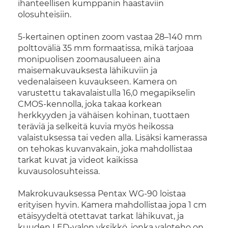
ihanteellisen kumppanin haastaviin
olosuhteisiin.
5-kertainen optinen zoom vastaa 28–140 mm
polttoväliä 35 mm formaatissa, mikä tarjoaa
monipuolisen zoomausalueen aina
maisemakuvauksesta lähikuviin ja
vedenalaiseen kuvaukseen. Kamera on
varustettu takavalaistulla 16,0 megapikselin
CMOS-kennolla, joka takaa korkean
herkkyyden ja vähäisen kohinan, tuottaen
teräviä ja selkeitä kuvia myös heikossa
valaistuksessa tai veden alla. Lisäksi kamerassa
on tehokas kuvanvakain, joka mahdollistaa
tarkat kuvat ja videot kaikissa
kuvausolosuhteissa.
Makrokuvauksessa Pentax WG-90 loistaa
erityisen hyvin. Kamera mahdollistaa jopa 1 cm
etäisyydeltä otettavat tarkat lähikuvat, ja
kuuden LED-valon yksikkö, jonka valoteho on