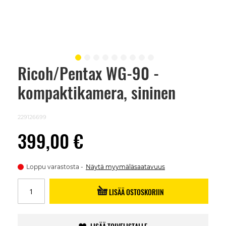
Ricoh/Pentax WG-90 -
Skip
to
kompaktikamera, sininen
the
beginning
of
the
229126699
images
gallery
399,00 €
Loppu varastosta
Näytä myymäläsaatavuus
LISÄÄ OSTOSKORIIN