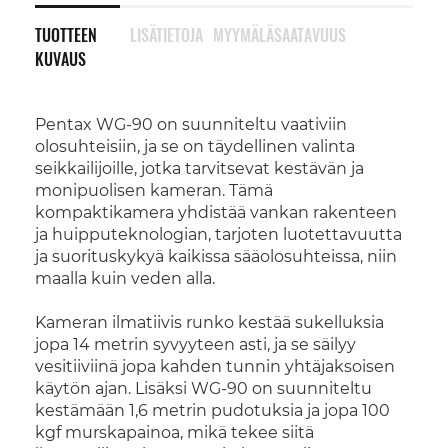
TUOTTEEN
LISÄTIETOJA
MYYMÄLÄSAATAVUUS
KUVAUS
Pentax WG-90 on suunniteltu vaativiin
olosuhteisiin, ja se on täydellinen valinta
seikkailijoille, jotka tarvitsevat kestävän ja
monipuolisen kameran. Tämä
kompaktikamera yhdistää vankan rakenteen
ja huipputeknologian, tarjoten luotettavuutta
ja suorituskykyä kaikissa sääolosuhteissa, niin
maalla kuin veden alla.
Kameran ilmatiivis runko kestää sukelluksia
jopa 14 metrin syvyyteen asti, ja se säilyy
vesitiiviinä jopa kahden tunnin yhtäjaksoisen
käytön ajan. Lisäksi WG-90 on suunniteltu
kestämään 1,6 metrin pudotuksia ja jopa 100
kgf murskapainoa, mikä tekee siitä