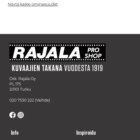
Näytä kaikki ominaisuudet
Osk. Rajala Oy
PL 175
20101 Turku
020 7530 222
(Vaihde)
Info
Inspiroidu