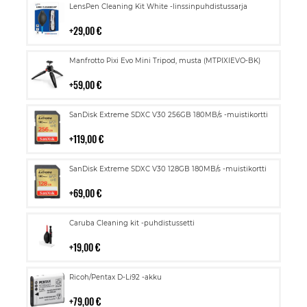
Lisää
LensPen Cleaning Kit White -linssinpuhdistussarja
ostoskoriin
29,00 €
Lisää
Manfrotto Pixi Evo Mini Tripod, musta (MTPIXIEVO-BK)
ostoskoriin
59,00 €
Lisää
SanDisk Extreme SDXC V30 256GB 180MB/s -muistikortti
ostoskoriin
119,00 €
Lisää
SanDisk Extreme SDXC V30 128GB 180MB/s -muistikortti
ostoskoriin
69,00 €
Lisää
Caruba Cleaning kit -puhdistussetti
ostoskoriin
19,00 €
Lisää
Ricoh/Pentax D-Li92 -akku
ostoskoriin
79,00 €