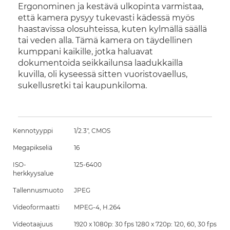
Ergonominen ja kestävä ulkopinta varmistaa,
että kamera pysyy tukevasti kädessä myös
haastavissa olosuhteissa, kuten kylmällä säällä
tai veden alla. Tämä kamera on täydellinen
kumppani kaikille, jotka haluavat
dokumentoida seikkailunsa laadukkailla
kuvilla, oli kyseessä sitten vuoristovaellus,
sukellusretki tai kaupunkiloma.
Kennotyyppi
1/2.3", CMOS
Megapikseliä
16
ISO-
125-6400
herkkyysalue
Tallennusmuoto
JPEG
Videoformaatti
MPEG-4, H.264
Videotaajuus
1920 x 1080p: 30 fps 1280 x 720p: 120, 60, 30 fps