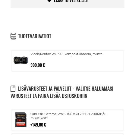
LISÄÄ TOIVELISTALLE
TUOTEVARIAATIOT
Ricoh/Pentax WG-90 -kompaktikamera, musta
399,00 €
LISÄVARUSTEET JA PALVELUT - VALITSE HALUAMASI
VARUSTEET JA PAINA LISÄÄ OSTOSKORIIN
Lisää
SanDisk Extreme Pro SDXC V30 256GB 200MB/s -
ostoskoriin
muistikortti
149,00 €