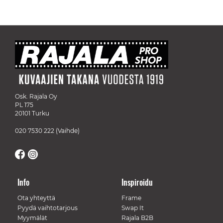
Osk. Rajala Oy
PL 175
20101 Turku
020 7530 222
(Vaihde)
Info
Inspiroidu
Ota yhteyttä
Frame
Pyydä vaihtotarjous
Swap It
Myymälät
Rajala B2B