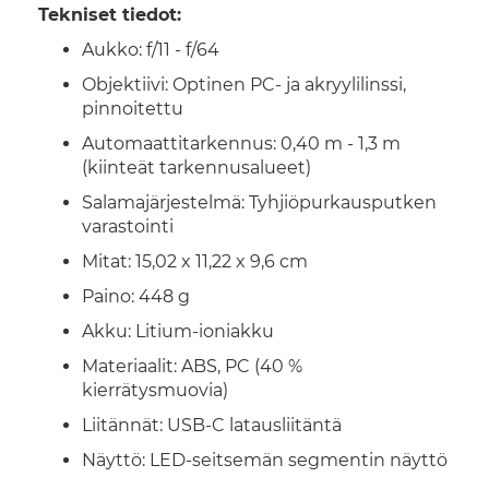
Tekniset tiedot:
Aukko: f/11 - f/64
Objektiivi: Optinen PC- ja akryylilinssi,
pinnoitettu
Automaattitarkennus: 0,40 m - 1,3 m
(kiinteät tarkennusalueet)
Salamajärjestelmä: Tyhjiöpurkausputken
varastointi
Mitat: 15,02 x 11,22 x 9,6 cm
Paino: 448 g
Akku: Litium-ioniakku
Materiaalit: ABS, PC (40 %
kierrätysmuovia)
Liitännät: USB-C latausliitäntä
Näyttö: LED-seitsemän segmentin näyttö