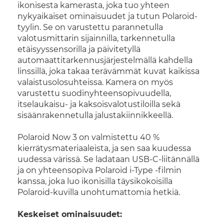
ikonisesta kamerasta, joka tuo yhteen
nykyaikaiset ominaisuudet ja tutun Polaroid-
tyylin. Se on varustettu parannetulla
valotusmittarin sijainnilla, tarkennetulla
etäisyyssensorilla ja päivitetyllä
automaattitarkennusjärjestelmällä kahdella
linssillä, joka takaa terävämmät kuvat kaikissa
valaistusolosuhteissa. Kamera on myös
varustettu suodinyhteensopivuudella,
itselaukaisu- ja kaksoisvalotustiloilla sekä
sisäänrakennetulla jalustakiinnikkeellä.
Polaroid Now 3 on valmistettu 40 %
kierrätysmateriaaleista, ja sen saa kuudessa
uudessa värissä. Se ladataan USB-C-liitännällä
ja on yhteensopiva Polaroid i-Type -filmin
kanssa, joka luo ikonisilla täysikokoisilla
Polaroid-kuvilla unohtumattomia hetkiä.
Keskeiset ominaisuudet: