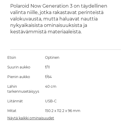
Polaroid Now Generation 3 on täydellinen
valinta niille, jotka rakastavat perinteistä
valokuvausta, mutta haluavat nauttia
nykyaikaisista ominaisuuksista ja
kestävämmistä materiaaleista.
Etsin
Optinen
Suurin aukko
f/11
Pienin aukko
f/64
Lähin
40 cm
tarkennusetäisyys
Liitännät
USB-C
Mitat
150.2 x 112.2 x 96 mm
Näytä kaikki ominaisuudet