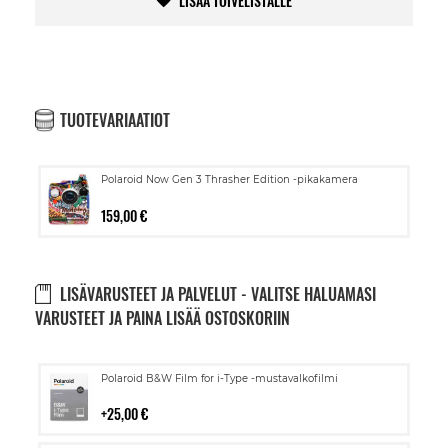
LISÄÄ TOIVELISTALLE
TUOTEVARIAATIOT
Polaroid Now Gen 3 Thrasher Edition -pikakamera
159,00 €
LISÄVARUSTEET JA PALVELUT - VALITSE HALUAMASI
VARUSTEET JA PAINA LISÄÄ OSTOSKORIIN
Lisää
Polaroid B&W Film for i-Type -mustavalkofilmi
ostoskoriin
25,00 €