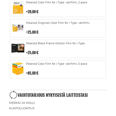
Lisää
Polaroid Color Film for i-Type -värifilmi, 2-pack
ostoskoriin
39,00 €
Lisää
Polaroid Originals Color Film for i-Type -värifilmi
ostoskoriin
25,00 €
Lisää
Polaroid Black Frame Edition Film for i-Type
ostoskoriin
25,00 €
Lisää
Polaroid Color Film for i-Type -värifilmi, 5-pack
ostoskoriin
85,00 €
VAIHTOTARJOUS NYKYISISTÄ LAITTEISTASI
MERKKI JA MALLI
KUNTOLUOKITUS