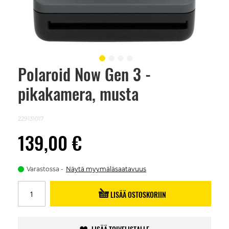
Polaroid Now Gen 3 -
Skip
to
pikakamera, musta
the
beginning
of
the
229131017
images
gallery
139,00 €
Varastossa
Näytä myymäläsaatavuus
LISÄÄ OSTOSKORIIN