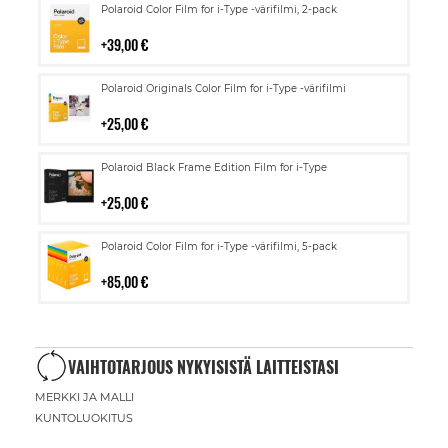
Lisää
Polaroid Color Film for i-Type -värifilmi, 2-pack
ostoskoriin
39,00 €
Lisää
Polaroid Originals Color Film for i-Type -värifilmi
ostoskoriin
25,00 €
Lisää
Polaroid Black Frame Edition Film for i-Type
ostoskoriin
25,00 €
Lisää
Polaroid Color Film for i-Type -värifilmi, 5-pack
ostoskoriin
85,00 €
VAIHTOTARJOUS NYKYISISTÄ LAITTEISTASI
MERKKI JA MALLI
KUNTOLUOKITUS