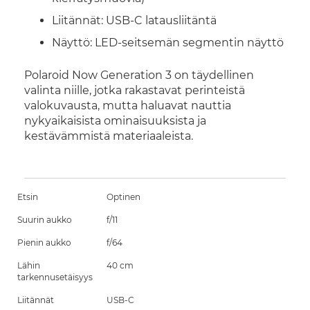
Liitännät: USB-C latausliitäntä
Näyttö: LED-seitsemän segmentin näyttö
Polaroid Now Generation 3 on täydellinen
valinta niille, jotka rakastavat perinteistä
valokuvausta, mutta haluavat nauttia
nykyaikaisista ominaisuuksista ja
kestävämmistä materiaaleista.
Etsin
Optinen
Suurin aukko
f/11
Pienin aukko
f/64
Lähin
40 cm
tarkennusetäisyys
Liitännät
USB-C