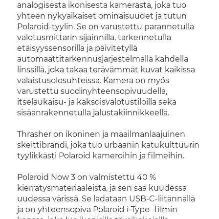
analogisesta ikonisesta kamerasta, joka tuo
yhteen nykyaikaiset ominaisuudet ja tutun
Polaroid-tyylin. Se on varustettu parannetulla
valotusmittarin sijainnilla, tarkennetulla
etäisyyssensorilla ja päivitetyllä
automaattitarkennusjärjestelmällä kahdella
linssillä, joka takaa terävämmät kuvat kaikissa
valaistusolosuhteissa. Kamera on myös
varustettu suodinyhteensopivuudella,
itselaukaisu- ja kaksoisvalotustiloilla sekä
sisäänrakennetulla jalustakiinnikkeellä.
Thrasher on ikoninen ja maailmanlaajuinen
skeittibrändi, joka tuo urbaanin katukulttuurin
tyylikkästi Polaroid kameroihin ja filmeihin.
Polaroid Now 3 on valmistettu 40 %
kierrätysmateriaaleista, ja sen saa kuudessa
uudessa värissä. Se ladataan USB-C-liitännällä
ja on yhteensopiva Polaroid i-Type -filmin