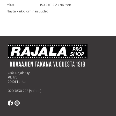
Mitat
150.2 x 112.2 x 96 mm
Näytä kaikki ominaisuudet
Osk. Rajala Oy
PL 175
20101 Turku
020 7530 222
(Vaihde)