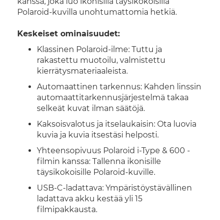
kanssa, joka luo ikonisilla täysikokoisilla
Polaroid-kuvilla unohtumattomia hetkiä.
Keskeiset ominaisuudet:
Klassinen Polaroid-ilme: Tuttu ja
rakastettu muotoilu, valmistettu
kierrätysmateriaaleista.
Automaattinen tarkennus: Kahden linssin
automaattitarkennusjärjestelmä takaa
selkeät kuvat ilman säätöjä.
Kaksoisvalotus ja itselaukaisin: Ota luovia
kuvia ja kuvia itsestäsi helposti.
Yhteensopivuus Polaroid i-Type & 600 -
filmin kanssa: Tallenna ikonisille
täysikokoisille Polaroid-kuville.
USB-C-ladattava: Ympäristöystävällinen
ladattava akku kestää yli 15
filmipakkausta.