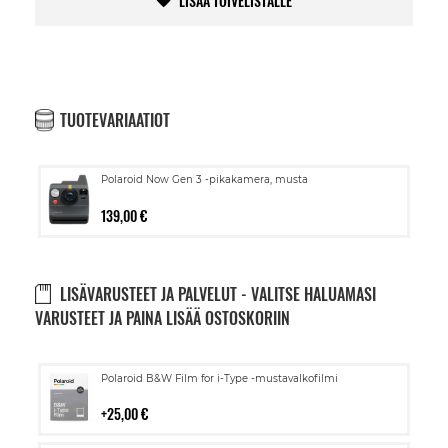
LISÄÄ TOIVELISTALLE
TUOTEVARIAATIOT
Polaroid Now Gen 3 -pikakamera, musta
139,00 €
LISÄVARUSTEET JA PALVELUT - VALITSE HALUAMASI
VARUSTEET JA PAINA LISÄÄ OSTOSKORIIN
Lisää
Polaroid B&W Film for i-Type -mustavalkofilmi
ostoskoriin
25,00 €