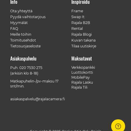
Info
Inspiroidu
Ota yhteyttä
Frame
Pyydä vaihtotarjous
Swap It
Myymälät
Rajala B2B
FAQ
Rental
Meille töihin
Rajala Blogi
Toimitusehdot
Kuvan takana
Tietosuojaseloste
Tilaa uutiskirje
Asiakaspalvelu
Maksutavat
Verkkopankki
Puh.
020 7530 275
Luottokortti
(arkisin klo 8-18)
MobilePay
Matkapuhelin-/pv-maksu 17
Rajala Lasku
snt/min.
Rajala Tili
asiakaspalvelu@rajalacamera.fi