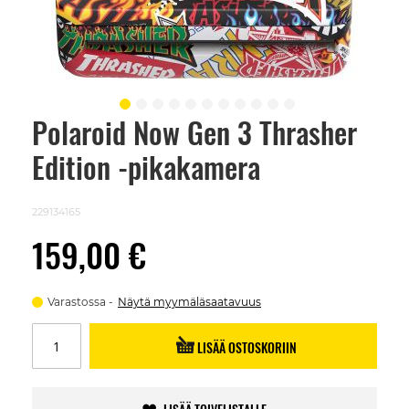
Polaroid Now Gen 3 Thrasher
Skip
to
Edition -pikakamera
the
beginning
of
the
229134165
images
gallery
159,00 €
Varastossa
Näytä myymäläsaatavuus
LISÄÄ OSTOSKORIIN