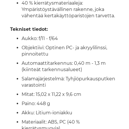
40 % kierrätysmateriaaleja:
Ympäristöystävällinen rakenne, joka
vähentää kertakäyttöparistojen tarvetta.
Tekniset tiedot:
Aukko: f/11 - f/64
Objektiivi: Optinen PC- ja akryylilinssi,
pinnoitettu
Automaattitarkennus: 0,40 m - 1,3 m
(kiinteät tarkennusalueet)
Salamajärjestelmä: Tyhjiöpurkausputken
varastointi
Mitat: 15,02 x 11,22 x 9,6 cm
Paino: 448 g
Akku: Litium-ioniakku
Materiaalit: ABS, PC (40 %
kierrätysmuovia)