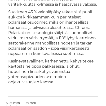
väritarkkuutta kylmässä ja haastavassa valossa.
Suotimen 45 % valonläpäisy tekee siitä puoli
aukkoa kirkkaamman kuin perinteiset
polarisaatiosuotimet, mikä on ihanteellista
hämärissä ja pilvisissä olosuhteissa. Chroma
Polarization -teknologia säilyttää luonnolliset
värit ilman värisiirtymää, ja 110° lyhytkiertoinen
säätörakenne mahdollistaa nopean ja tarkan
polarisaation säädön – jopa viisinkertaisesti
nopeammin kuin tavallisissa suotimissa.
Käsineystävällinen, karhennettu kehys tekee
käytöstä helppoa pakkasessa, ja ohut,
hupullinen linssikehys varmistaa
yhteensopivuuden useimpien
objektiivisuojien kanssa.
Suotimen
49 mm