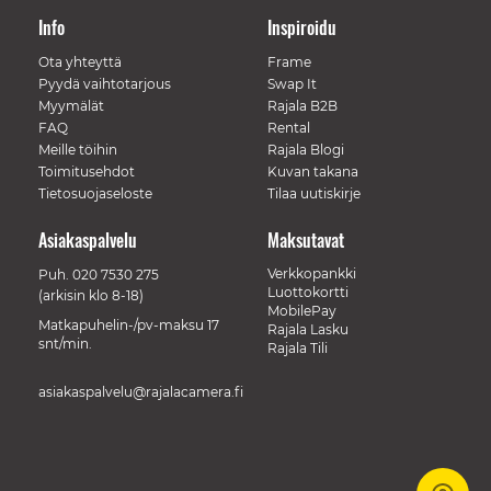
Info
Inspiroidu
Ota yhteyttä
Frame
Pyydä vaihtotarjous
Swap It
Myymälät
Rajala B2B
FAQ
Rental
Meille töihin
Rajala Blogi
Toimitusehdot
Kuvan takana
Tietosuojaseloste
Tilaa uutiskirje
Asiakaspalvelu
Maksutavat
Verkkopankki
Puh.
020 7530 275
Luottokortti
(arkisin klo 8-18)
MobilePay
Matkapuhelin-/pv-maksu 17
Rajala Lasku
snt/min.
Rajala Tili
asiakaspalvelu@rajalacamera.fi