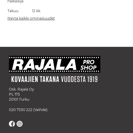
halkaisija
Takuu
12 kk
Näytä kaikki ominaisuudet
Osk. Rajala Oy
PL 175
20101 Turku
020 7530 222
(Vaihde)