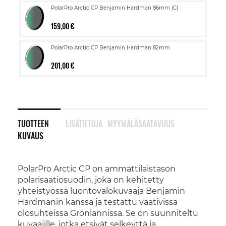
PolarPro Arctic CP Benjamin Hardman 86mm (C)
159,00 €
PolarPro Arctic CP Benjamin Hardman 82mm
201,00 €
TUOTTEEN
LISÄTIETOJA
MYYMÄLÄSAATAVUUS
KUVAUS
PolarPro Arctic CP on ammattilaistason
polarisaatiosuodin, joka on kehitetty
yhteistyössä luontovalokuvaaja Benjamin
Hardmanin kanssa ja testattu vaativissa
olosuhteissa Grönlannissa. Se on suunniteltu
kuvaajille, jotka etsivät selkeyttä ja