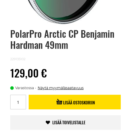
PolarPro Arctic CP Benjamin
Skip
to
Hardman 49mm
the
beginning
of
the
229135102
images
gallery
129,00 €
Varastossa
Näytä myymäläsaatavuus
LISÄÄ OSTOSKORIIN
LISÄÄ TOIVELISTALLE