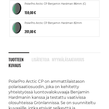
PolarPro Arctic CP Benjamin Hardman 86mm (C)
159,00 €
PolarPro Arctic CP Benjamin Hardman 82mm
201,00 €
TUOTTEEN
LISÄTIETOJA
MYYMÄLÄSAATAVUUS
KUVAUS
PolarPro Arctic CP on ammattilaistason
polarisaatiosuodin, joka on kehitetty
yhteistyössä luontovalokuvaaja Benjamin
Hardmanin kanssa ja testattu vaativissa
olosuhteissa Grönlannissa. Se on suunniteltu
kuvaajille, jotka etsivät selkeyttä ja