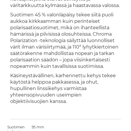
väritarkkuutta kylmässä ja haastavassa valossa.
Suotimen 45 % valonläpäisy tekee siitä puoli
aukkoa kirkkaamman kuin perinteiset
polarisaatiosuotimet, mikä on ihanteellista
hämärissä ja pilvisissä olosuhteissa. Chroma
Polarization -teknologia säilyttää luonnolliset
värit ilman värisiirtymää, ja 110° lyhytkiertoinen
säätörakenne mahdollistaa nopean ja tarkan
polarisaation säädön – jopa viisinkertaisesti
nopeammin kuin tavallisissa suotimissa.
Käsineystävällinen, karhennettu kehys tekee
käytöstä helppoa pakkasessa, ja ohut,
hupullinen linssikehys varmistaa
yhteensopivuuden useimpien
objektiivisuojien kanssa.
Suotimen
95 mm