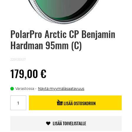
PolarPro Arctic CP Benjamin
Skip
to
Hardman 95mm (C)
the
beginning
of
the
229135107
images
gallery
179,00 €
Varastossa
Näytä myymäläsaatavuus
LISÄÄ OSTOSKORIIN
LISÄÄ TOIVELISTALLE