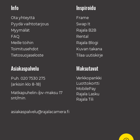
Info
Inspiroidu
Ota yhteyttä
Frame
Pyydä vaihtotarjous
Swap It
Myymälät
Rajala B2B
FAQ
Rental
Meille töihin
Rajala Blogi
Toimitusehdot
Kuvan takana
Tietosuojaseloste
Tilaa uutiskirje
Asiakaspalvelu
Maksutavat
Verkkopankki
Puh.
020 7530 275
Luottokortti
(arkisin klo 8-18)
MobilePay
Matkapuhelin-/pv-maksu 17
Rajala Lasku
snt/min.
Rajala Tili
asiakaspalvelu@rajalacamera.fi