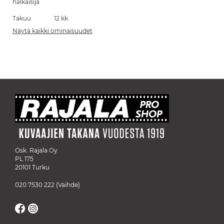
halkaisija
Takuu
12 kk
Näytä kaikki ominaisuudet
Osk. Rajala Oy
PL 175
20101 Turku
020 7530 222
(Vaihde)