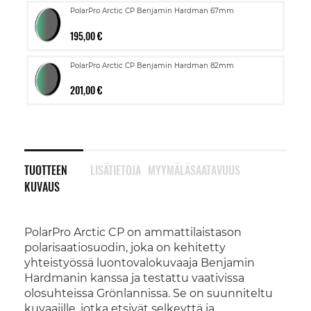
PolarPro Arctic CP Benjamin Hardman 67mm
195,00 €
PolarPro Arctic CP Benjamin Hardman 82mm
201,00 €
TUOTTEEN
LISÄTIETOJA
MYYMÄLÄSAATAVUUS
KUVAUS
PolarPro Arctic CP on ammattilaistason
polarisaatiosuodin, joka on kehitetty
yhteistyössä luontovalokuvaaja Benjamin
Hardmanin kanssa ja testattu vaativissa
olosuhteissa Grönlannissa. Se on suunniteltu
kuvaajille, jotka etsivät selkeyttä ja