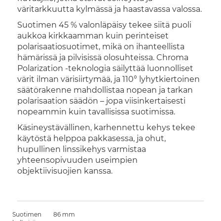
väritarkkuutta kylmässä ja haastavassa valossa.
Suotimen 45 % valonläpäisy tekee siitä puoli
aukkoa kirkkaamman kuin perinteiset
polarisaatiosuotimet, mikä on ihanteellista
hämärissä ja pilvisissä olosuhteissa. Chroma
Polarization -teknologia säilyttää luonnolliset
värit ilman värisiirtymää, ja 110° lyhytkiertoinen
säätörakenne mahdollistaa nopean ja tarkan
polarisaation säädön – jopa viisinkertaisesti
nopeammin kuin tavallisissa suotimissa.
Käsineystävällinen, karhennettu kehys tekee
käytöstä helppoa pakkasessa, ja ohut,
hupullinen linssikehys varmistaa
yhteensopivuuden useimpien
objektiivisuojien kanssa.
Suotimen
86 mm