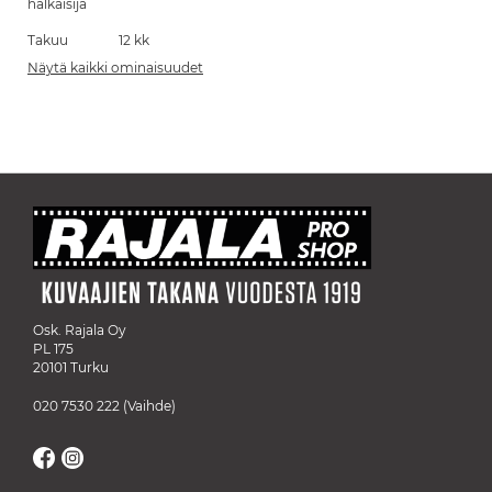
halkaisija
Takuu
12 kk
Näytä kaikki ominaisuudet
Osk. Rajala Oy
PL 175
20101 Turku
020 7530 222
(Vaihde)