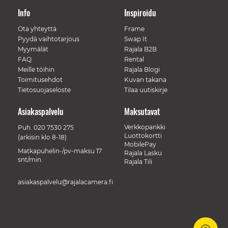
Info
Inspiroidu
Ota yhteyttä
Frame
Pyydä vaihtotarjous
Swap It
Myymälät
Rajala B2B
FAQ
Rental
Meille töihin
Rajala Blogi
Toimitusehdot
Kuvan takana
Tietosuojaseloste
Tilaa uutiskirje
Asiakaspalvelu
Maksutavat
Verkkopankki
Puh.
020 7530 275
Luottokortti
(arkisin klo 8-18)
MobilePay
Matkapuhelin-/pv-maksu 17
Rajala Lasku
snt/min.
Rajala Tili
asiakaspalvelu@rajalacamera.fi