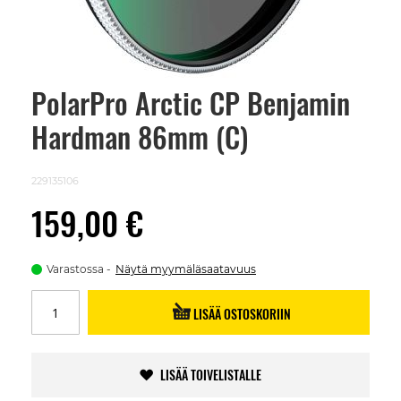
PolarPro Arctic CP Benjamin
Skip
to
Hardman 86mm (C)
the
beginning
of
the
229135106
images
gallery
159,00 €
Varastossa
Näytä myymäläsaatavuus
LISÄÄ OSTOSKORIIN
LISÄÄ TOIVELISTALLE