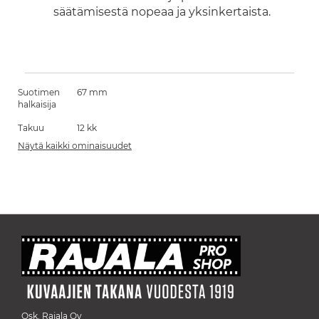
säätämisestä nopeaa ja yksinkertaista.
Suotimen
67 mm
halkaisija
Takuu
12 kk
Näytä kaikki ominaisuudet
Osk. Rajala Oy