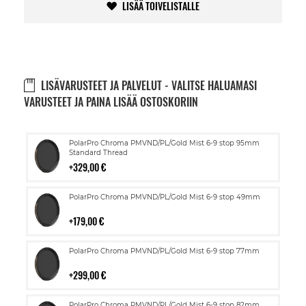
LISÄÄ TOIVELISTALLE
LISÄVARUSTEET JA PALVELUT - VALITSE HALUAMASI
VARUSTEET JA PAINA LISÄÄ OSTOSKORIIN
Lisää
PolarPro Chroma PMVND/PL/Gold Mist 6-9 stop 95mm
ostoskoriin
Standard Thread
329,00 €
Lisää
PolarPro Chroma PMVND/PL/Gold Mist 6-9 stop 49mm
ostoskoriin
179,00 €
Lisää
PolarPro Chroma PMVND/PL/Gold Mist 6-9 stop 77mm
ostoskoriin
299,00 €
Lisää
PolarPro Chroma PMVND/PL/Gold Mist 6-9 stop 82mm