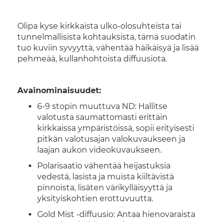
Olipa kyse kirkkaista ulko-olosuhteista tai
tunnelmallisista kohtauksista, tämä suodatin
tuo kuviin syvyyttä, vähentää häikäisyä ja lisää
pehmeää, kullanhohtoista diffuusiota.
Avainominaisuudet:
6-9 stopin muuttuva ND: Hallitse
valotusta saumattomasti erittäin
kirkkaissa ympäristöissä, sopii erityisesti
pitkän valotusajan valokuvaukseen ja
laajan aukon videokuvaukseen.
Polarisaatio vähentää heijastuksia
vedestä, lasista ja muista kiiltävistä
pinnoista, lisäten värikylläisyyttä ja
yksityiskohtien erottuvuutta.
Gold Mist -diffuusio: Antaa hienovaraista