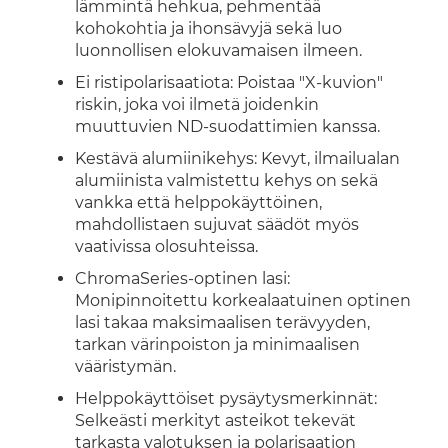
lämmintä hehkua, pehmentää
kohokohtia ja ihonsävyjä sekä luo
luonnollisen elokuvamaisen ilmeen.
Ei ristipolarisaatiota: Poistaa "X-kuvion"
riskin, joka voi ilmetä joidenkin
muuttuvien ND-suodattimien kanssa.
Kestävä alumiinikehys: Kevyt, ilmailualan
alumiinista valmistettu kehys on sekä
vankka että helppokäyttöinen,
mahdollistaen sujuvat säädöt myös
vaativissa olosuhteissa.
ChromaSeries-optinen lasi:
Monipinnoitettu korkealaatuinen optinen
lasi takaa maksimaalisen terävyyden,
tarkan värinpoiston ja minimaalisen
vääristymän.
Helppokäyttöiset pysäytysmerkinnät:
Selkeästi merkityt asteikot tekevät
tarkasta valotuksen ja polarisaation