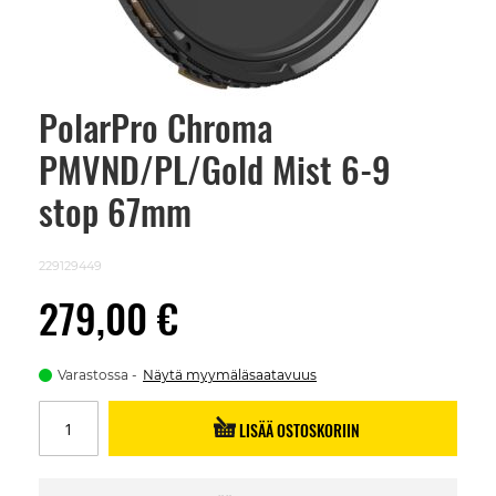
PolarPro Chroma
Skip
to
PMVND/PL/Gold Mist 6-9
the
beginning
of
stop 67mm
the
images
gallery
229129449
279,00 €
Varastossa
Näytä myymäläsaatavuus
LISÄÄ OSTOSKORIIN