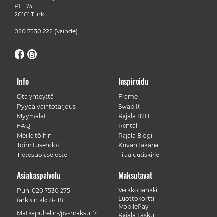
PL 175
20101 Turku
020 7530 222
(Vaihde)
Info
Inspiroidu
Ota yhteyttä
Frame
Pyydä vaihtotarjous
Swap It
Myymälät
Rajala B2B
FAQ
Rental
Meille töihin
Rajala Blogi
Toimitusehdot
Kuvan takana
Tietosuojaseloste
Tilaa uutiskirje
Asiakaspalvelu
Maksutavat
Verkkopankki
Puh.
020 7530 275
Luottokortti
(arkisin klo 8-18)
MobilePay
Matkapuhelin-/pv-maksu 17
Rajala Lasku