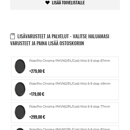
LISÄÄ TOIVELISTALLE
LISÄVARUSTEET JA PALVELUT - VALITSE HALUAMASI
VARUSTEET JA PAINA LISÄÄ OSTOSKORIIN
Lisää
PolarPro Chroma PMVND/PL/Gold Mist 6-9 stop 67mm
ostoskoriin
279,00 €
Lisää
PolarPro Chroma PMVND/PL/Gold Mist 6-9 stop 49mm
ostoskoriin
179,00 €
Lisää
PolarPro Chroma PMVND/PL/Gold Mist 6-9 stop 77mm
ostoskoriin
299,00 €
Lisää
PolarPro Chroma PMVND/PL/Gold Mist 6-9 stop 82mm