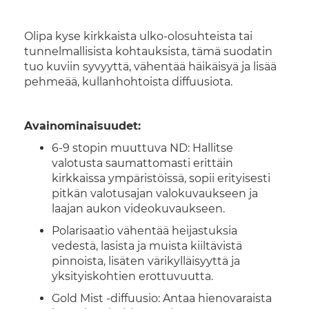
Olipa kyse kirkkaista ulko-olosuhteista tai
tunnelmallisista kohtauksista, tämä suodatin
tuo kuviin syvyyttä, vähentää häikäisyä ja lisää
pehmeää, kullanhohtoista diffuusiota.
Avainominaisuudet:
6-9 stopin muuttuva ND: Hallitse
valotusta saumattomasti erittäin
kirkkaissa ympäristöissä, sopii erityisesti
pitkän valotusajan valokuvaukseen ja
laajan aukon videokuvaukseen.
Polarisaatio vähentää heijastuksia
vedestä, lasista ja muista kiiltävistä
pinnoista, lisäten värikylläisyyttä ja
yksityiskohtien erottuvuutta.
Gold Mist -diffuusio: Antaa hienovaraista