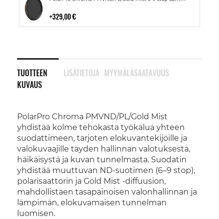
ostoskoriin
329,00 €
TUOTTEEN
LISÄTIETOJA
MYYMÄLÄSAATAVUUS
KUVAUS
PolarPro Chroma PMVND/PL/Gold Mist
yhdistää kolme tehokasta työkalua yhteen
suodattimeen, tarjoten elokuvantekijöille ja
valokuvaajille täyden hallinnan valotuksesta,
häikäisystä ja kuvan tunnelmasta. Suodatin
yhdistää muuttuvan ND-suotimen (6–9 stop),
polarisaattorin ja Gold Mist -diffuusion,
mahdollistaen tasapainoisen valonhallinnan ja
lämpimän, elokuvamaisen tunnelman
luomisen.