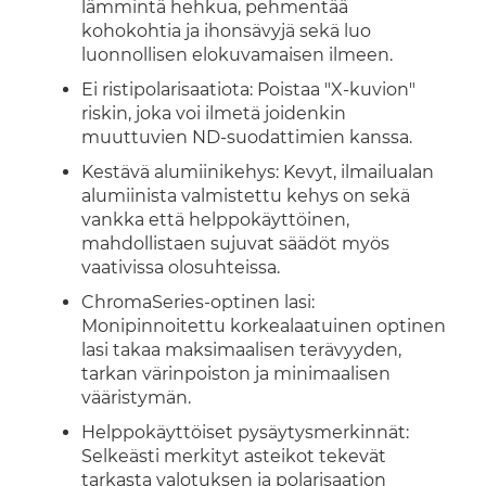
lämmintä hehkua, pehmentää
kohokohtia ja ihonsävyjä sekä luo
luonnollisen elokuvamaisen ilmeen.
Ei ristipolarisaatiota: Poistaa "X-kuvion"
riskin, joka voi ilmetä joidenkin
muuttuvien ND-suodattimien kanssa.
Kestävä alumiinikehys: Kevyt, ilmailualan
alumiinista valmistettu kehys on sekä
vankka että helppokäyttöinen,
mahdollistaen sujuvat säädöt myös
vaativissa olosuhteissa.
ChromaSeries-optinen lasi:
Monipinnoitettu korkealaatuinen optinen
lasi takaa maksimaalisen terävyyden,
tarkan värinpoiston ja minimaalisen
vääristymän.
Helppokäyttöiset pysäytysmerkinnät:
Selkeästi merkityt asteikot tekevät
tarkasta valotuksen ja polarisaation