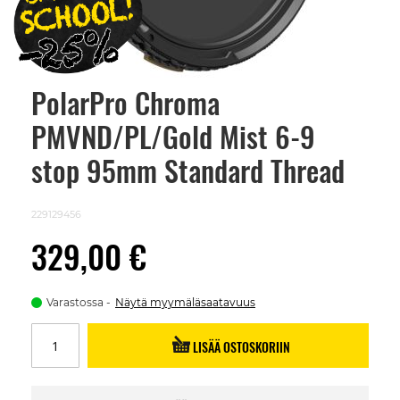
PolarPro Chroma
Skip
to
PMVND/PL/Gold Mist 6-9
the
beginning
of
stop 95mm Standard Thread
the
images
gallery
229129456
329,00 €
Varastossa
Näytä myymäläsaatavuus
LISÄÄ OSTOSKORIIN