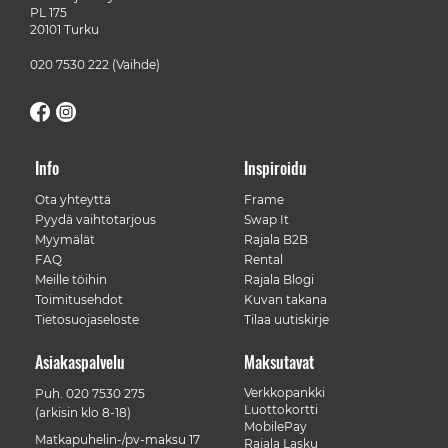
PL 175
20101 Turku
020 7530 222
(Vaihde)
Info
Inspiroidu
Ota yhteyttä
Frame
Pyydä vaihtotarjous
Swap It
Myymälät
Rajala B2B
FAQ
Rental
Meille töihin
Rajala Blogi
Toimitusehdot
Kuvan takana
Tietosuojaseloste
Tilaa uutiskirje
Asiakaspalvelu
Maksutavat
Verkkopankki
Puh.
020 7530 275
Luottokortti
(arkisin klo 8-18)
MobilePay
Matkapuhelin-/pv-maksu 17
Rajala Lasku