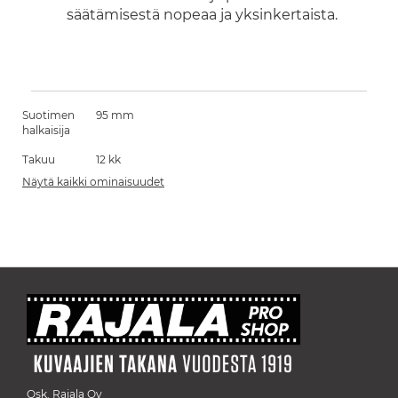
säätämisestä nopeaa ja yksinkertaista.
Suotimen
95 mm
halkaisija
Takuu
12 kk
Näytä kaikki ominaisuudet
Osk. Rajala Oy