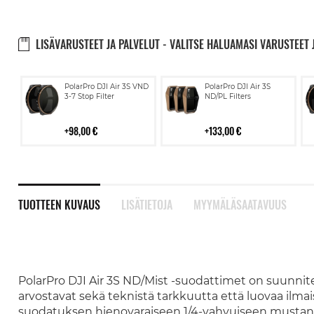
LISÄVARUSTEET JA PALVELUT - VALITSE HALUAMASI VARUSTEET 
Lisää
Lisää
PolarPro DJI Air 3S VND
PolarPro DJI Air 3S
ostoskoriin
ostoskoriin
3-7 Stop Filter
ND/PL Filters
98,00 €
133,00 €
TUOTTEEN KUVAUS
LISÄTIETOJA
MYYMÄLÄSAATAVUUS
PolarPro DJI Air 3S ND/Mist -suodattimet on suunnitel
arvostavat sekä teknistä tarkkuutta että luovaa ilmai
suodatuksen hienovaraiseen 1/4-vahvuiseen mustan