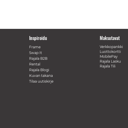
Inspiroidu
Maksutavat
Verkkopankki
Frame
Luottokortti
Swap It
MobilePay
Rajala B2B
Rajala Lasku
Rental
Rajala Tili
Rajala Blogi
Kuvan takana
Tilaa uutiskirje