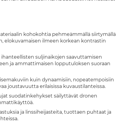
materiaalin kohokohtia pehmeämmällä siirtymällä
än, elokuvamaisen ilmeen korkean kontrastin
a ihanteellisten suljinaikojen saavuttamisen
ikkeen ja ammattimaisen lopputuloksen suoraan
aisemakuviin kuin dynaamisiin, nopeatempoisiin
a joustavuutta erilaisissa kuvaustilanteissa.
ujat suodatinkehykset säilyttävät dronen
mmattikäyttöä.
uksia ja linssiheijasteita, tuottaen puhtaat ja
hteissa.