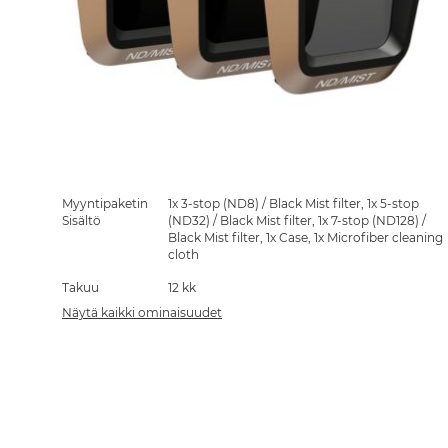
Skip
to
the
Myyntipaketin
1x 3-stop (ND8) / Black Mist filter, 1x 5-stop
beginning
Sisältö
(ND32) / Black Mist filter, 1x 7-stop (ND128) /
of
Black Mist filter, 1x Case, 1x Microfiber cleaning
the
cloth
images
Takuu
12 kk
gallery
Näytä kaikki ominaisuudet