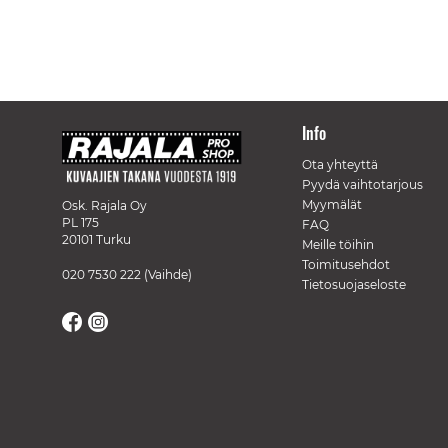
Info
Ota yhteyttä
Pyydä vaihtotarjous
Myymälät
Osk. Rajala Oy
PL 175
FAQ
20101 Turku
Meille töihin
Toimitusehdot
020 7530 222
(Vaihde)
Tietosuojaseloste