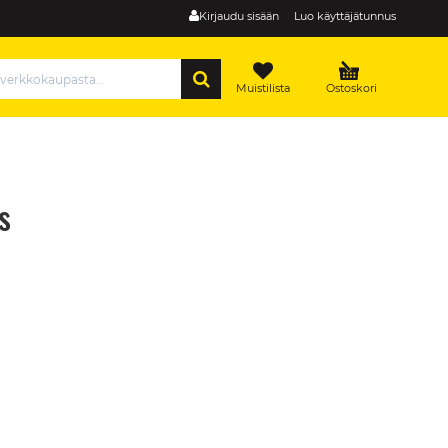
Kirjaudu sisään
Luo käyttäjätunnus
HAE
Muistilista
Ostoskori
s