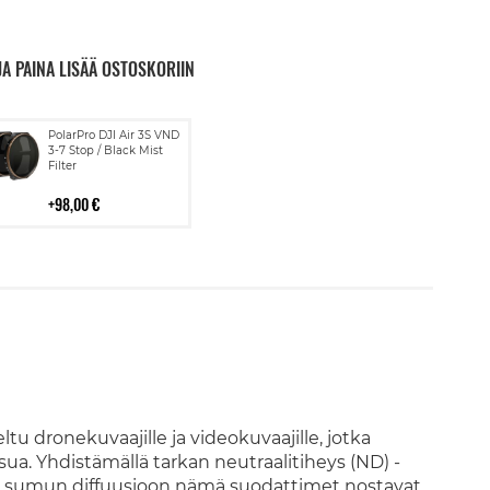
JA PAINA LISÄÄ OSTOSKORIIN
Lisää
PolarPro DJI Air 3S VND
ostoskoriin
3-7 Stop / Black Mist
Filter
98,00 €
tu dronekuvaajille ja videokuvaajille, jotka
sua. Yhdistämällä tarkan neutraalitiheys (ND) -
 sumun diffuusioon nämä suodattimet nostavat