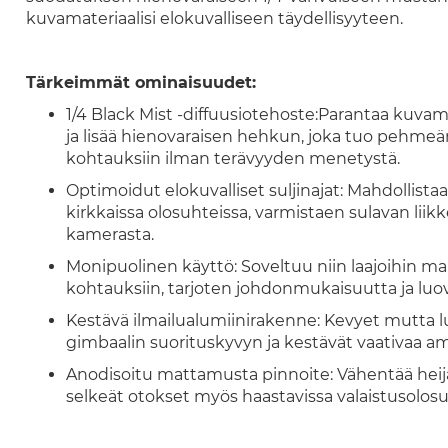
kuvamateriaalisi elokuvalliseen täydellisyyteen.
Tärkeimmät ominaisuudet:
1/4 Black Mist -diffuusiotehoste:Parantaa kuva
ja lisää hienovaraisen hehkun, joka tuo pehme
kohtauksiin ilman terävyyden menetystä.
Optimoidut elokuvalliset suljinajat: Mahdollista
kirkkaissa olosuhteissa, varmistaen sulavan li
kamerasta.
Monipuolinen käyttö: Soveltuu niin laajoihin m
kohtauksiin, tarjoten johdonmukaisuutta ja luova
Kestävä ilmailualumiinirakenne: Kevyet mutta l
gimbaalin suorituskyvyn ja kestävät vaativaa a
Anodisoitu mattamusta pinnoite: Vähentää heijast
selkeät otokset myös haastavissa valaistusolosu