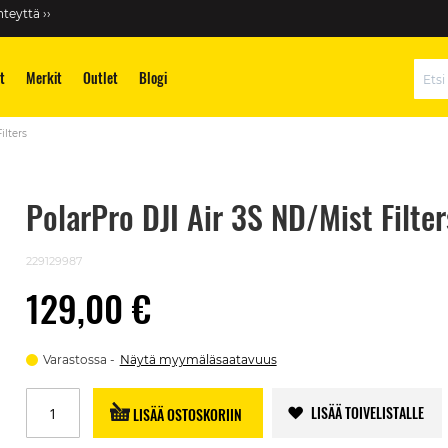
teyttä ››
t
Merkit
Outlet
Blogi
Hae
ilters
PolarPro DJI Air 3S ND/Mist Filter
229129987
129,00 €
Varastossa
Näytä myymäläsaatavuus
LISÄÄ TOIVELISTALLE
LISÄÄ OSTOSKORIIN