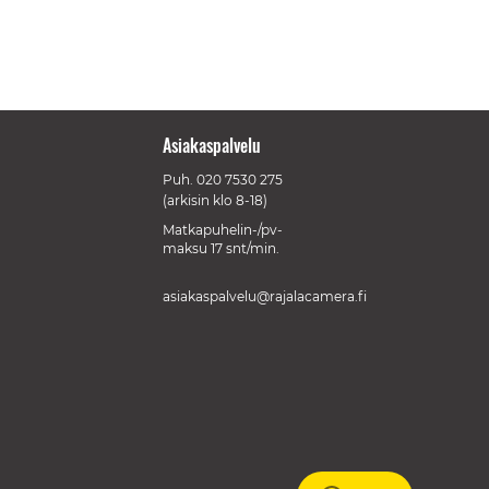
Asiakaspalvelu
Puh.
020 7530 275
(arkisin klo 8-18)
Matkapuhelin-/pv-
maksu 17 snt/min.
asiakaspalvelu@rajalacamera.fi